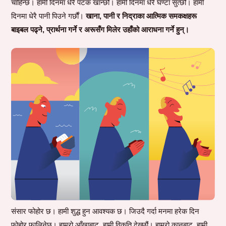
चाहिन्छ। हामी दिनमा धेरै पटक खान्छौं। हामी दिनमा धेरै घण्टा सुत्छौं। हामी
दिनमा धेरै पानी पिउने गर्छौं।
खाना, पानी र निद्राका आत्मिक समकक्षहरू
बाइबल पढ्ने, प्रार्थना गर्ने र अरूसँग मिलेर उहाँको आराधना गर्ने हुन्।
संसार फोहोर छ। हामी शुद्ध हुन आवश्यक छ। जिउदै गर्दा मनमा हरेक दिन
फोहोर फालिनेछ। हाम्रो आँखाबाट, हामी विकृति देख्छौं। हाम्रो कानबाट, हामी