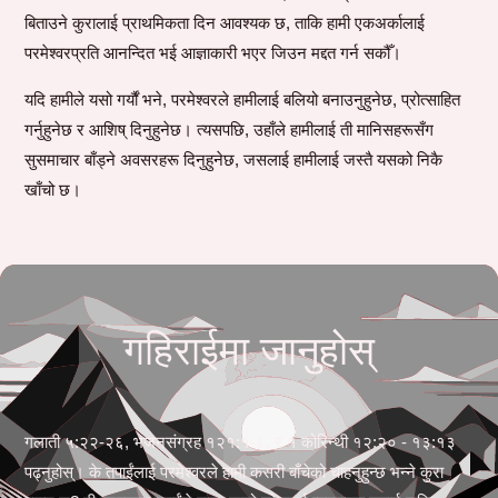
बिताउने कुरालाई प्राथमिकता दिन आवश्यक छ, ताकि हामी एकअर्कालाई
परमेश्वरप्रति आनन्दित भई आज्ञाकारी भएर जिउन मद्दत गर्न सकौँ।
यदि हामीले यसो गर्यौं भने, परमेश्वरले हामीलाई बलियो बनाउनुहुनेछ, प्रोत्साहित
गर्नुहुनेछ र आशिष् दिनुहुनेछ। त्यसपछि, उहाँले हामीलाई ती मानिसहरूसँग
सुसमाचार बाँड्ने अवसरहरू दिनुहुनेछ, जसलाई हामीलाई जस्तै यसको निकै
खाँचो छ।
गहिराईमा जानुहोस्
गलाती ५:२२-२६, भजनसंग्रह १२१:१-८, र १ कोरिन्थी १२:२० - १३:१३
पढ्नुहोस्। के तपाईंलाई परमेश्वरले हामी कसरी बाँचेको चाहनुहुन्छ भन्ने कुरा