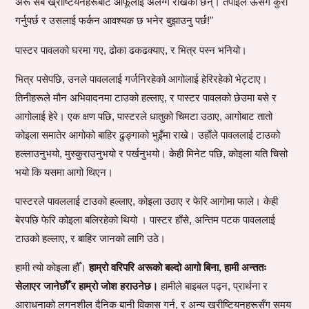
अरू सबै ख्रीष्टियनहरूबाट आफूलाई अलग्गै राखेका छन्। तपाईंले ऊसँग कुरा
गर्नुपर्छ र उसलाई फर्कन आवश्यक छ भनेर बुझाउनु पर्छ!"
पास्टर पावलको घरमा गए, ढोका ढकढक्याए, र भित्र पस्न भनियो।
भित्र पसेपछि, उनले पावललाई गर्जनिरहेको आगोलाई हेरिरहेको भेट्टाए।
तिनीहरूले मौन अभिवादनमा टाउको हल्लाए, र पास्टर पावलको छेउमा बसे र
आगोलाई हेरे। एक क्षण पछि, पास्टरले धातुको चिमटा उठाए, आगोबाट तातो
कोइला समातेर आगोको बाहिर ढुङ्गाको भुइँमा राखे। उहाँले पावललाई टाउको
हल्लाउनुभयो, ​​मुस्कुराउनुभयो र पर्खनुभयो। केही मिनेट पछि, कोइला यति चिसो
भयो कि यसमा आगो थिएन।
पास्टरले पावललाई टाउको हल्लाए, कोइला उठाए र फेरि आगोमा फाले। केही
बेरपछि फेरि कोइला बलिरहेको थियो । पास्टर हाँसे, अन्तिम पटक पावललाई
टाउको हल्लाए, र बाहिर जानको लागि उठे।
हामी त्यो कोइला हौँ।
हाम्रो वरिपरि अरूको बल्दो आगो बिना, हामी अन्ततः
सेलाएर जानेछौँ र हाम्रो जोश हराउनेछ।
हामीले बाइबल पढ्न, प्रार्थना र
आराधनाको लगनशील दैनिक बानी विकास गर्न, र अन्य ख्रीष्टियनहरूसँग समय