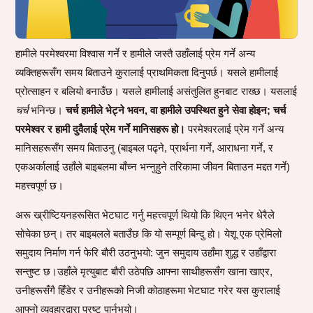
हामीले परमेश्वरमा विश्वास गर्ने र हामीले जस्तै उहाँलाई प्रेम गर्ने अन्य
व्यक्तिहरूसँग समय बिताउने कुरालाई प्राथमिकता दिनुपर्छ। यसले हामीलाई
प्रोत्साहन र बलियो बनाउँछ। यसले हामीलाई असंतुलित हुनबाट राख्छ। यसलाई
चर्च
भनिन्छ।
चर्च हामीले भेट्ने भवन, वा हामीले उपस्थित हुने सेवा होइन; चर्च
परमेश्वर र हामी दुवैलाई प्रेम गर्ने मानिसहरू हो।
परमेश्वरलाई प्रेम गर्ने अन्य
मानिसहरूसँग समय बिताउनु (बाइबल पढ्ने, प्रार्थना गर्ने, आराधना गर्ने, र
एकअर्कालाई उहाँले बाइबलमा बाँच्न भन्नुहुने तरिकामा जीवन बिताउन मद्दत गर्ने)
महत्त्वपूर्ण छ।
अरू ख्रीष्टियनहरूसित भेटघाट गर्नु महत्त्वपूर्ण थियो कि थिएन भनेर धेरैले
सोचेका छन्‌। तर बाइबलले बताउँछ कि यो सम्पूर्ण बिन्दु हो। येशू एक प्रेमिलो
समुदाय निर्माण गर्न फेरि बौरी उठनुभयो: जुन समुदाय उहाँमा शुद्ध र उहाँद्वारा
सन्तुष्ट छ।उहाँले मृत्युबाट बौरी उठेपछि आफ्ना साथीहरूसँग खाना खाएर,
उनीहरूसँगै हिँडेर र उनीहरूको निजी कोठाहरूमा भेटघाट गरेर यस कुरालाई
आफ्नो व्यवहारद्वारा प्रष्ट पार्नुभयो।