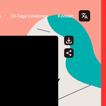
e
30-Tage Challenge
Kontakt
Lang
uage
s