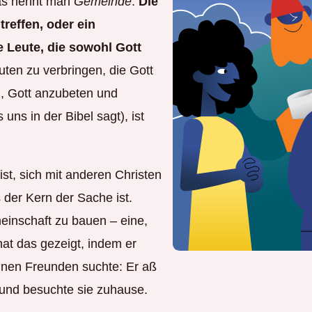
Das nennt man
Gemeinde
.
Die
reffen, oder ein
e Leute, die sowohl Gott
uten zu verbringen, die Gott
n, Gott anzubeten und
uns in der Bibel sagt), ist
 ist, sich mit anderen Christen
 der Kern der Sache ist.
einschaft zu bauen – eine,
r hat das gezeigt, indem er
inen Freunden suchte: Er aß
 und besuchte sie zuhause.