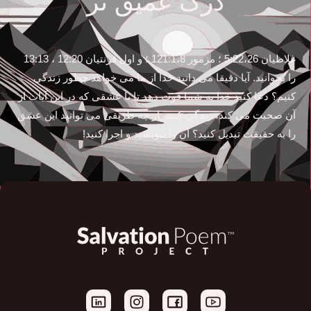
درک عمیق تر
غلاطیان 5:22،26 ؛ مزمور 121:1،8 ؛ و اول قرنتیان 12:20 ، 13:13
را بخوانید. آیا دقیقا می دانید خدا از ما می خواهد چطور زندگی
کنیم؟ دعا کنید خدا به شما قوت دهد تا با عشقی که در این آیات از
آن صحبت می کند، زندگی کنید. از چه طریقی می توانید این عشق
را به حقیقت تبدیل کنید؟ آن را بنویسید و اجرا کنید!