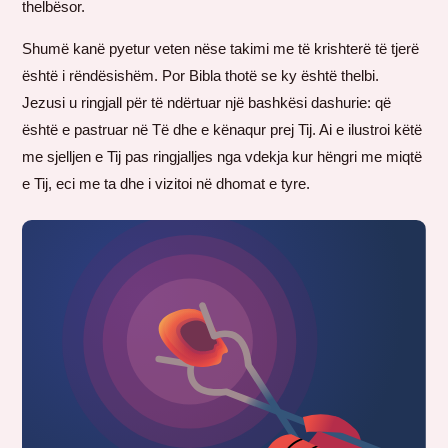
thelbësor.
Shumë kanë pyetur veten nëse takimi me të krishterë të tjerë
është i rëndësishëm. Por Bibla thotë se ky është thelbi.
Jezusi u ringjall për të ndërtuar një bashkësi dashurie: që
është e pastruar në Të dhe e kënaqur prej Tij. Ai e ilustroi këtë
me sjelljen e Tij pas ringjalljes nga vdekja kur hëngri me miqtë
e Tij, eci me ta dhe i vizitoi në dhomat e tyre.