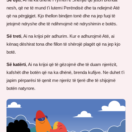
nesh, që ne të mund t'i lutemi Perëndisë dhe ta ndiejmë Atë
që na përgjigjet. Kjo thellon bindjen tonë dhe na jep fuqi të
jetojmë ndryshe dhe të ndihmojmë në ndryshimin e botës.
Së treti
, Ai na krijoi për adhurim. Kur e adhurojmë Atë, ai
kënaq dëshirat tona dhe fillon të shërojë plagët që na jep kjo
botë.
Së katërti
, Ai na krijoi që të gëzojmë dhe të duam njerëzit,
kafshët dhe botën që na ka dhënë, brenda kufijve. Ne duhet t'i
japim përparësi të qenit me njerëz të tjerë dhe të shijojmë
botën natyrore.