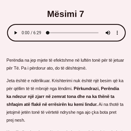
Mësimi 7
Perëndia na jep mjete të efektshme në luftën tonë për të jetuar
për Të. Pa i përdorur ato, do të dështojmë.
Jeta është e ndërlikuar. Krishterimi nuk është një besim që ka
për qëllim të të mbrojë nga lëndimi.
Përkundrazi, Perëndia
ka ndezur një zjarr në zemrat tona dhe na ka thënë ta
shfaqim atë flakë në errësirën ku kemi lindur.
Ai na thotë ta
jetojmë jetën tonë të vërtetë ndryshe nga ajo çka bota pret
prej nesh.