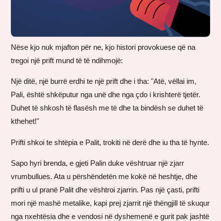
Nëse kjo nuk mjafton për ne, kjo histori provokuese që na
tregoi një prift mund të të ndihmojë:
Një ditë, një burrë erdhi te një prift dhe i tha: "Atë, vëllai im,
Pali, është shkëputur nga unë dhe nga çdo i krishterë tjetër.
Duhet të shkosh të flasësh me të dhe ta bindësh se duhet të
kthehet!"
Prifti shkoi te shtëpia e Palit, trokiti në derë dhe iu tha të hynte.
Sapo hyri brenda, e gjeti Palin duke vështruar një zjarr
vrumbullues. Ata u përshëndetën me kokë në heshtje, dhe
prifti u ul pranë Palit dhe vështroi zjarrin. Pas një çasti, prifti
mori një mashë metalike, kapi prej zjarrit një thëngjill të skuqur
nga nxehtësia dhe e vendosi në dyshemenë e gurit pak jashtë