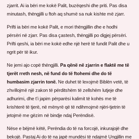
zjarrit. Ai ia bëri me kokë Palit, buzëqeshi dhe priti. Pas disa
minutash, thëngjilli u ftoh aq shumë sa nuk kishte më zjarr.
Prifti ia bëri me kokë Palit, e mori thëngjillin dhe e hodhi
përsëri në zjarr. Pas disa çastesh, thëngjilli po digjej përsëri.
Prifti qeshi, ia bëri me kokë edhe një herë të fundit Palit dhe u
ngrit për të ikur.
Ne jemi ajo copë thëngjilli.
Pa qënë në zjarrin e flaktë me të
tjerët rreth nesh, në fund do të ftohemi dhe do të
humbasim zjarrin tonë.
Ne duhet të lexojmë Biblën vetë, të
zhvillojmë një zakon të përditshëm të zellshëm lutjeje dhe
adhurimi, dhe t'i japim përparësi kalimit të kohës me të
krishterë të tjerë, në mënyrë që të ndihmojmë njëri-tjetrin të
jetojmë me gëzim në bindje ndaj Perëndisë.
Nëse e bëjmë këtë, Perëndia do të na forcojë, inkurajojë dhe
bekojë. Pastaj Ai do të na japë mundësi të ndajmë Ungjillin me