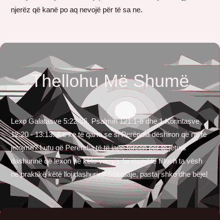
njerëz që kanë po aq nevojë për të sa ne.
Thellohu Më Shumë
Lexo Galatasve 5:22-26, Psalmin 121:1-8 dhe 1 Korintasve
12:20 - 13:13. A e ke të qartë se si Perëndia dëshiron që ne të
jetojmë? Lutu që Perëndia të të japë forcën për të jetuar
dashurinë që lexon në këto vargje. Si mund të fillosh ta vësh
në praktikë këtë lloj dashurie? Shkruaje, pastaj shko dhe bëje!