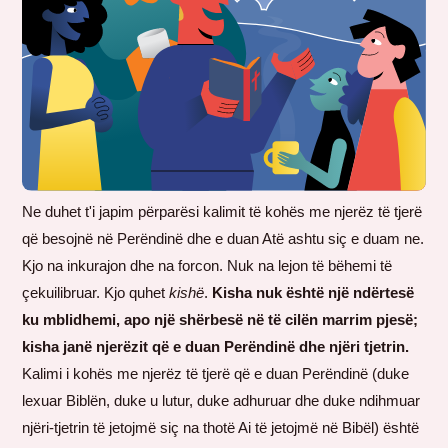
Ne duhet t'i japim përparësi kalimit të kohës me njerëz të tjerë
që besojnë në Perëndinë dhe e duan Atë ashtu siç e duam ne.
Kjo na inkurajon dhe na forcon. Nuk na lejon të bëhemi të
çekuilibruar. Kjo quhet
kishë
.
Kisha nuk është një ndërtesë
ku mblidhemi, apo një shërbesë në të cilën marrim pjesë;
kisha janë njerëzit që e duan Perëndinë dhe njëri tjetrin.
Kalimi i kohës me njerëz të tjerë që e duan Perëndinë (duke
lexuar Biblën, duke u lutur, duke adhuruar dhe duke ndihmuar
njëri-tjetrin të jetojmë siç na thotë Ai të jetojmë në Bibël) është