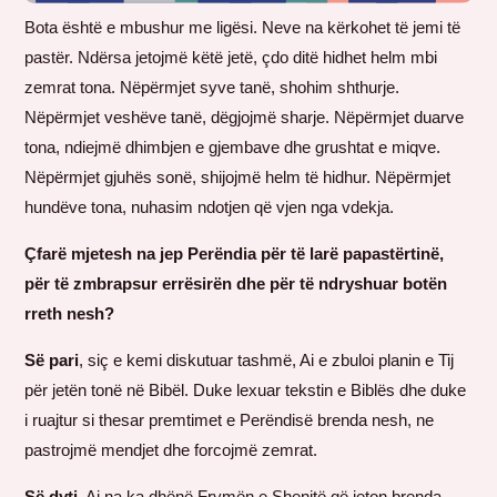
Bota është e mbushur me ligësi. Neve na kërkohet të jemi të
pastër. Ndërsa jetojmë këtë jetë, çdo ditë hidhet helm mbi
zemrat tona. Nëpërmjet syve tanë, shohim shthurje.
Nëpërmjet veshëve tanë, dëgjojmë sharje. Nëpërmjet duarve
tona, ndiejmë dhimbjen e gjembave dhe grushtat e miqve.
Nëpërmjet gjuhës sonë, shijojmë helm të hidhur. Nëpërmjet
hundëve tona, nuhasim ndotjen që vjen nga vdekja.
Çfarë mjetesh na jep Perëndia për të larë papastërtinë,
për të zmbrapsur errësirën dhe për të ndryshuar botën
rreth nesh?
Së pari
, siç e kemi diskutuar tashmë, Ai e zbuloi planin e Tij
për jetën tonë në Bibël. Duke lexuar tekstin e Biblës dhe duke
i ruajtur si thesar premtimet e Perëndisë brenda nesh, ne
pastrojmë mendjet dhe forcojmë zemrat.
Së dyti
, Ai na ka dhënë Frymën e Shenjtë që jeton brenda