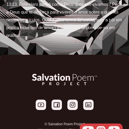
13:13. Está claro para ti como Deus quer que vivamos? Pede
a Deus que te dê força para viveres o amor sobre o qual lês
nestes versículos. Qual é uma forma de começares a pôr em
prática esse tipo de amor? Escreve-a e depois põe-na em
prática!
© Salvation Poem Project