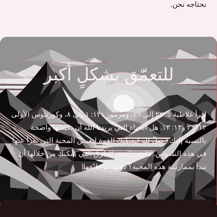
نحتاجه نحن.
للتعمّق بشكلٍ أكبر
اقرأ غلاطية ٥: ٢٢ إلى ٢٦، ومزمور ١٢١: ١ إلى ٨، وكورنثوس الأولى
١٢: ٢٠ و١٣: ١٣. هل الحياة التي يريدنا الله أن نعيشها واضحة
بالنسبة إليك؟ صلّ لله ليعطيك القوة لتعيش المحبة التي تقرأ عنها
في هذه النصوص. ما هي إحدى الطرق التي يمكنك من خلالها أن
تبدأ بممارسة هذه المحبة؟ دوّنها ثمّ طبّقها!