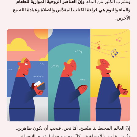
ونشرب الكثير من الماء.
وإنّ العناصر الروحية الموازية للطعام
والماء والنوم هي قراءة الكتاب المقدّس والصلاة وعبادة الله مع
الآخرين.
إنّ العالم المحيط بنا متّسخ. أمّا نحن، فيجب أن نكون طاهرين.
وتُرمى قلوبنا بالأوساخ في كلّ يومٍ من حياتنا. فنرى الانحراف