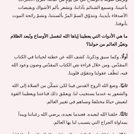
بأعيننا، ونسمع الشتائم بآذاننا، ونشعر بألم الأشواك وبقبضات
الأصدقاء بأيدينا، ونتذوّق السمّ المرّ بألسنتنا، ونشمّ رائحة الموت
بأنوفنا.
ما هي الأدوات التي يعطينا إياها الله لنغسل الأوساخ ونُبعد الظلام
ونغيّر العالم من حولنا؟
أولًا
، وكما سبق وذكرنا، كشف الله عن خطته لحياتنا في الكتاب
المقدّس. ومن خلال قراءة نص الكتاب المقدّس وصون وعود الله
فيه، تَنظُف عقولنا وتتقوّى قلوبنا.
ثانيًا
، وضع الله الروح القدس فينا لكي نتمكّن من الصلاة إلى الله
والشعور به عندما يستجيب لنا. ويعمّق ذلك قناعتنا ويعطينا القوة
لنعيش حياةً مختلفةً ونساهم في تغيير العالم.
ثالثًا
، خلقنا الله لنعبده. فعندما نعبده، يرضي الله رغباتنا ويبدأ
بمداواة الجراح التي يتسبب لنا بها العالم.