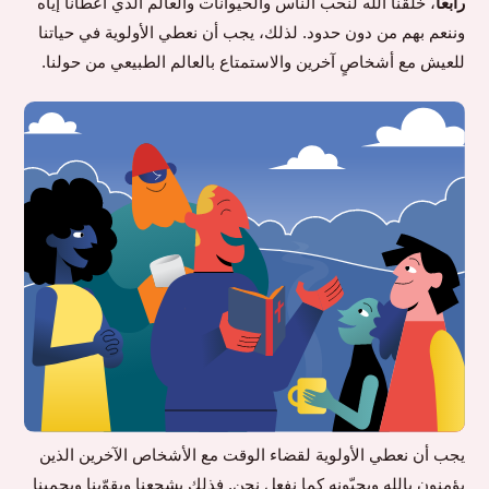
رابعًا
، خلقنا الله لنحبّ الناس والحيوانات والعالم الذي أعطانا إياه
وننعم بهم من دون حدود. لذلك، يجب أن نعطي الأولوية في حياتنا
للعيش مع أشخاصٍ آخرين والاستمتاع بالعالم الطبيعي من حولنا.
يجب أن نعطي الأولوية لقضاء الوقت مع الأشخاص الآخرين الذين
يؤمنون بالله ويحبّونه كما نفعل نحن. فذلك يشجعنا ويقوّينا ويحمينا