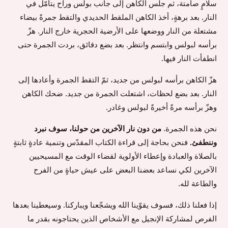
سلامٍ صامتة، ثم جلس الكاهن إلى جانب بولس وراح يتأمّل في
النار. بعد برهةٍ، أخذ الكاهن الملقط الحديدي والتقط جمرةً بيضاء
مشتعلة من النار ووضعها على الأرضية الحجرية خارج النار. هزّ
برأسه لبولس وابتسم وانتظر. بعد بضع دقائق، بردت الجمرة حتى
انطفأت النار فيها.
هزّ الكاهن برأسه لبولس من جديد، ثمّ التقط الجمرة وأعادها إلى
النار. بعد بضع لحظات، اشتعلت الجمرة من جديد. ضحك الكاهن
وهزّ برأسه مرةً أخيرةً لبولس وغادر.
نحن هذه الجمرة.
من دون نار الآخرين من حولنا، سوف نبرد
وننطفئ.
فنحن بحاجة إلى قراءة الكتاب المقدّس وتنمية عادةٍ ثابتةٍ
بالصلاة والعبادة وإعطاء الأولوية لقضاء الوقت مع المسيحيين
الآخرين لكي نساعد بعضنا البعض على عيش حياةٍ من الفرح
والطاعة لله.
إذا فعلنا ذلك، فسوف يقوّينا الله ويشجّعنا ويباركنا. وسيعطينا بعدها
الفرص لمشاركة الإنجيل مع الأشخاص الذين يحتاجونه بقدر ما