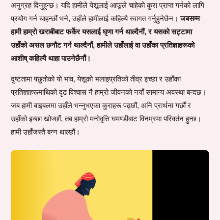
अनुग्रह दिनुहुन्छ। यदि हामीले येशूलाई आफूले चाहेको कुरा प्राप्त गर्नको लागि
प्रयोग गर्न चाहन्छौं भने, उहाँले हामीलाई कहिल्यै स्वागत गर्नुहुनेछैन।
जबसम्म
हामी हाम्रो खराबीबाट फर्केर यसलाई घृणा गर्न थाल्दैनौं, र यसको सट्टामा
उहाँको असल छनौट गर्न थाल्दैनौं, हामीले उहाँलाई वा उहाँका प्रतिज्ञाहरूको
आशीष् कहिल्यै थाहा पाउनेछैनौं।
दुष्टतामा पछुतोको यो भाव, येशूको भलाइप्रतिको तीव्र इच्छा र उहाँका
प्रतिज्ञाहरूमाथिको दृढ विश्वास नै हाम्रो जीवनको नयाँ सामान्य अवस्था बन्दछ।
जब हामी बाइबलमा उहाँले भन्नुभएका कुराहरू पढ्छौं, अनि प्रार्थना गर्छौं र
उहाँको इच्छा खोज्छौं, तब हाम्रो मनोवृत्ति घमण्डीबाट विनम्रमा परिवर्तन हुन्छ।
हामी उहाँजस्तै बन्न थाल्छौं।