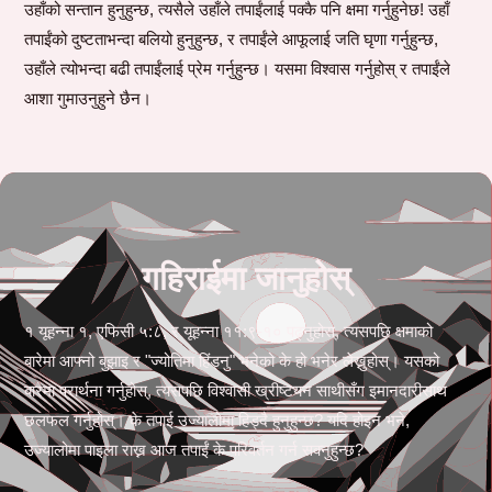
उहाँको सन्तान हुनुहुन्छ, त्यसैले उहाँले तपाईंलाई पक्कै पनि क्षमा गर्नुहुनेछ! उहाँ
तपाईंको दुष्टताभन्दा बलियो हुनुहुन्छ, र तपाईंले आफूलाई जति घृणा गर्नुहुन्छ,
उहाँले त्योभन्दा बढी तपाईंलाई प्रेम गर्नुहुन्छ। यसमा विश्वास गर्नुहोस् र तपाईंले
आशा गुमाउनुहुने छैन।
गहिराईमा जानुहोस्
१ यूहन्ना १, एफिसी ५:८, र यूहन्ना ११:९-१० पढ्नुहोस्, त्यसपछि क्षमाको
बारेमा आफ्नो बुझाइ र "ज्योतिमा हिंड्नु" भनेको के हो भनेर लेख्नुहोस्। यसको
बारेमा प्रार्थना गर्नुहोस्, त्यसपछि विश्वासी ख्रीष्टयन साथीसँग इमानदारीसाथ
छलफल गर्नुहोस्। के तपाई उज्यालोमा हिड्दै हुनुहुन्छ? यदि होइन भने,
उज्यालोमा पाइला राख्न आज तपाईं के परिवर्तन गर्न सक्नुहुन्छ?