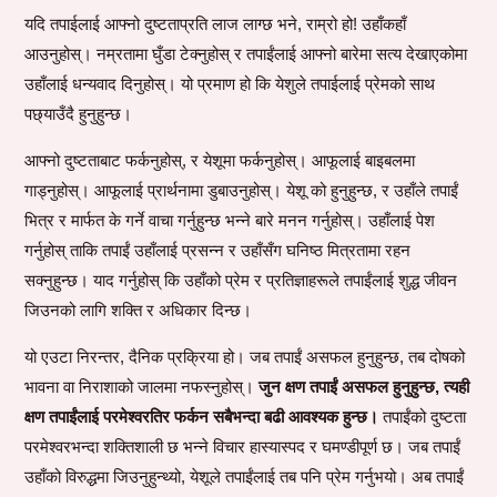
यदि तपाईलाई आफ्नो दुष्टताप्रति लाज लाग्छ भने, राम्रो हो! उहाँकहाँ
आउनुहोस्। नम्रतामा घुँडा टेक्नुहोस् र तपाईंलाई आफ्नो बारेमा सत्य देखाएकोमा
उहाँलाई धन्यवाद दिनुहोस्। यो प्रमाण हो कि येशुले तपाईलाई प्रेमको साथ
पछ्याउँदै हुनुहुन्छ।
आफ्नो दुष्टताबाट फर्कनुहोस्, र येशूमा फर्कनुहोस्। आफूलाई बाइबलमा
गाड्नुहोस्। आफूलाई प्रार्थनामा डुबाउनुहोस्। येशू को हुनुहुन्छ, र उहाँले तपाईं
भित्र र मार्फत के गर्ने वाचा गर्नुहुन्छ भन्ने बारे मनन गर्नुहोस्। उहाँलाई पेश
गर्नुहोस् ताकि तपाईं उहाँलाई प्रसन्न र उहाँसँग घनिष्ठ मित्रतामा रहन
सक्नुहुन्छ। याद गर्नुहोस् कि उहाँको प्रेम र प्रतिज्ञाहरूले तपाईंलाई शुद्ध जीवन
जिउनको लागि शक्ति र अधिकार दिन्छ।
यो एउटा निरन्तर, दैनिक प्रक्रिया हो। जब तपाईं असफल हुनुहुन्छ, तब दोषको
भावना वा निराशाको जालमा नफस्नुहोस्।
जुन क्षण तपाईं असफल हुनुहुन्छ, त्यही
क्षण तपाईंलाई परमेश्वरतिर फर्कन सबैभन्दा बढी आवश्यक हुन्छ।
तपाईंको दुष्टता
परमेश्वरभन्दा शक्तिशाली छ भन्ने विचार हास्यास्पद र घमण्डीपूर्ण छ। जब तपाईं
उहाँको विरुद्धमा जिउनुहुन्थ्यो, येशूले तपाईंलाई तब पनि प्रेम गर्नुभयो। अब तपाईं