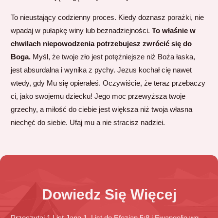
To nieustający codzienny proces. Kiedy doznasz porażki, nie
wpadaj w pułapkę winy lub beznadziejności.
To właśnie w
chwilach niepowodzenia potrzebujesz zwrócić się do
Boga.
Myśl, że twoje zło jest potężniejsze niż Boża łaska,
jest absurdalna i wynika z pychy. Jezus kochał cię nawet
wtedy, gdy Mu się opierałeś. Oczywiście, że teraz przebaczy
ci, jako swojemu dziecku! Jego moc przewyższa twoje
grzechy, a miłość do ciebie jest większa niż twoja własna
niechęć do siebie. Ufaj mu a nie stracisz nadziei.
Dowiedz Się Więcej
Przeczytaj 1 List Jana 1, List do Efezjan 5:8 i Ewangelię wg