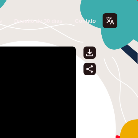
s
Desafio de 30 dias
Contato
Lang
uage
s