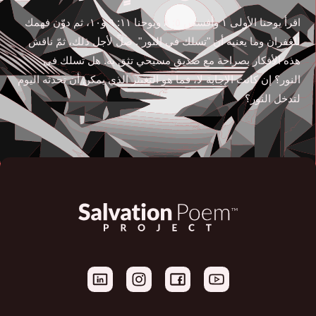
اقرأ يوحنا الأولى ١ وأفسس ٥: ٨ ويوحنا ١١: ٩ و١٠، ثم دوّن فهمك
للغفران وما يعنيه أن "تسلك في النور". صلِّ لأجل ذلك، ثمّ ناقش
هذه الأفكار بصراحة مع صديقٍ مسيحي تثق به. هل تسلك في
النور؟ إن كانت الإجابة لا، فما هو التغيير الذي يمكن أن تحدثه اليوم
لتدخل النور؟