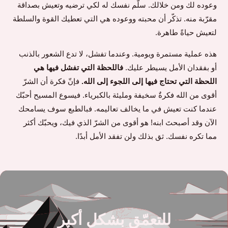
وعوده لك ومن خلالك. سلّم نفسك له لكي ترضيه وتعيش بصداقة
مقرّبة منه. تذكّر أن محبته ووعوده هي التي تعطيك القوة والسلطة
لتعيش حياةً طاهرة.
هذه عملية مستمرة ويومية. وعندما تفشل، لا تدع الشعور بالذنب
أو بفقدان الأمل يسيطر عليك.
فاللحظة التي تفشل فيها هي
اللحظة التي تحتاج فيها إلى اللجوء إلى الله.
فإنّ فكرة أن الشرّ
أقوى من الله فكرةٌ سخيفة ومليئة بالكبرياء. فيسوع المسيح أحبّك
عندما كنت تعيش في ما يخالف تعاليمه. فبالطبع سوف يسامحك
الآن وقد أصبحتَ ابنه! هو أقوى من الشرّ الذي فيك، ويحبّك أكثر
مما تكره نفسك. ثق بذلك ولن تفقد الأمل أبدًا.
للتعمّق بشكلٍ أكبر