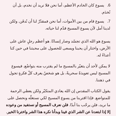
يسوع كان الخادم الأعظم، أما نحن فلا نريد أن نخدم، بل أن
نُخدَم.
يسوع قام من بين الأموات، أما نحن فمقدّرٌ لنا أن نُدفَن. ولكن
لدينا أمل لأن يسوع المسيح قدّم لنا حياته.
يسوع هو الله الذي تجسّد وصار إنسانًا. هو أعظم رجلٍ عاش على
الأرض، واختار أن يحبنا ويسعى للحصول على محبتنا في حين كنا
أعداءً له.
لا يمكن لأحد أن يتغيّر بالمسيح ما لم يقترب منه بتواضُع. فيسوع
المسيح ليس تعويذةً سحريةً، بل هو شخصٌ يعرف كلّ فكرةٍ تجول
في ذهننا.
يقول الكتاب المقدس إن الله يعادي المتكبّر ولكن يعطي الرحمة
للمتواضع. فإذا اقتربنا من يسوع المسيح لكي نستغلّه ونحصل على
ما نريد، فلن يرحّب بنا أبدًا.
فلن نعرف المسيح أو نستفيد من وعوده
إلا إذا ابتعدنا عن الشر الذي فينا وبدأنا نكره هذا الشر واخترنا الخير.