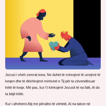
Jezusi i sheh zemrat tona. Ne duhet të mësojmë të urrejmë të
keqen dhe të dëshirojmë mirësinë e Tij për ta zëvendësuar
këtë të keqe. Më pas, kur t'i kërkojmë Jezusit të na falë, Ai do
ta bëjë këtë.
Kur i afrohemi Atij me përulësi të vërtetë, Ai na takon në