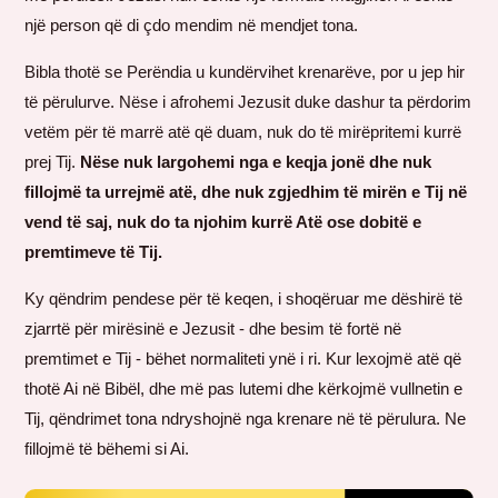
një person që di çdo mendim në mendjet tona.
Bibla thotë se Perëndia u kundërvihet krenarëve, por u jep hir
të përulurve. Nëse i afrohemi Jezusit duke dashur ta përdorim
vetëm për të marrë atë që duam, nuk do të mirëpritemi kurrë
prej Tij.
Nëse nuk largohemi nga e keqja jonë dhe nuk
fillojmë ta urrejmë atë, dhe nuk zgjedhim të mirën e Tij në
vend të saj, nuk do ta njohim kurrë Atë ose dobitë e
premtimeve të Tij.
Ky qëndrim pendese për të keqen, i shoqëruar me dëshirë të
zjarrtë për mirësinë e Jezusit - dhe besim të fortë në
premtimet e Tij - bëhet normaliteti ynë i ri. Kur lexojmë atë që
thotë Ai në Bibël, dhe më pas lutemi dhe kërkojmë vullnetin e
Tij, qëndrimet tona ndryshojnë nga krenare në të përulura. Ne
fillojmë të bëhemi si Ai.