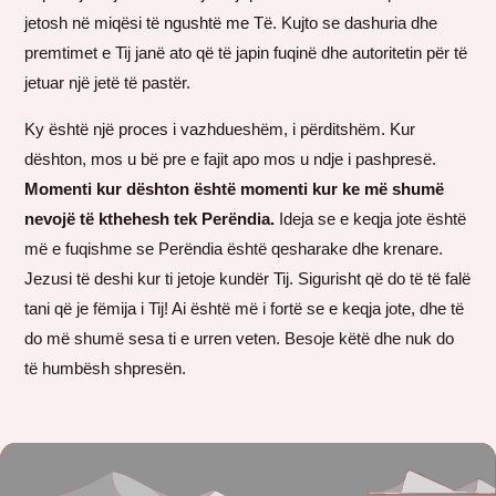
jetosh në miqësi të ngushtë me Të. Kujto se dashuria dhe
premtimet e Tij janë ato që të japin fuqinë dhe autoritetin për të
jetuar një jetë të pastër.
Ky është një proces i vazhdueshëm, i përditshëm. Kur
dështon, mos u bë pre e fajit apo mos u ndje i pashpresë.
Momenti kur dështon është momenti kur ke më shumë
nevojë të kthehesh tek Perëndia.
Ideja se e keqja jote është
më e fuqishme se Perëndia është qesharake dhe krenare.
Jezusi të deshi kur ti jetoje kundër Tij. Sigurisht që do të të falë
tani që je fëmija i Tij! Ai është më i fortë se e keqja jote, dhe të
do më shumë sesa ti e urren veten. Besoje këtë dhe nuk do
të humbësh shpresën.