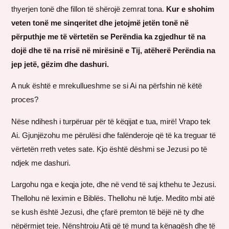
thyerjen tonë dhe fillon të shërojë zemrat tona.
Kur e shohim
veten tonë me sinqeritet dhe jetojmë jetën tonë në
përputhje me të vërtetën se Perëndia ka zgjedhur të na
dojë dhe të na rrisë në mirësinë e Tij, atëherë Perëndia na
jep jetë, gëzim dhe dashuri.
A nuk është e mrekullueshme se si Ai na përfshin në këtë
proces?
Nëse ndihesh i turpëruar për të këqijat e tua, mirë! Vrapo tek
Ai. Gjunjëzohu me përulësi dhe falënderoje që të ka treguar të
vërtetën rreth vetes sate. Kjo është dëshmi se Jezusi po të
ndjek me dashuri.
Largohu nga e keqja jote, dhe në vend të saj kthehu te Jezusi.
Thellohu në leximin e Biblës. Thellohu në lutje. Medito mbi atë
se kush është Jezusi, dhe çfarë premton të bëjë në ty dhe
nëpërmjet teje. Nënshtroju Atij që të mund ta kënaqësh dhe të