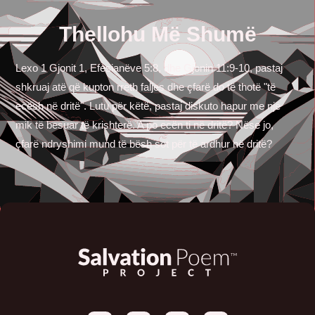
Thellohu Më Shumë
Lexo 1 Gjonit 1, Efesianëve 5:8, dhe Gjonin 11:9-10, pastaj
shkruaj atë që kupton rreth faljes dhe çfarë do të thotë "të
ecësh në dritë". Lutu për këtë, pastaj diskuto hapur me një
mik të besuar të krishterë. A po ecën ti në dritë? Nëse jo,
çfarë ndryshimi mund të bësh sot për të ardhur në dritë?