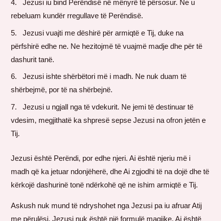
Jezusi iu bind Perëndisë në mënyrë të përsosur. Ne u
rebeluam kundër rregullave të Perëndisë.
Jezusi vuajti me dëshirë për armiqtë e Tij, duke na
përfshirë edhe ne. Ne hezitojmë të vuajmë madje dhe për të
dashurit tanë.
Jezusi ishte shërbëtori më i madh. Ne nuk duam të
shërbejmë, por të na shërbejnë.
Jezusi u ngjall nga të vdekurit. Ne jemi të destinuar të
vdesim, megjithatë ka shpresë sepse Jezusi na ofron jetën e
Tij.
Jezusi është Perëndi, por edhe njeri. Ai është njeriu më i
madh që ka jetuar ndonjëherë, dhe Ai zgjodhi të na dojë dhe të
kërkojë dashurinë tonë ndërkohë që ne ishim armiqtë e Tij.
Askush nuk mund të ndryshohet nga Jezusi pa iu afruar Atij
me përulësi. Jezusi nuk është një formulë magjike. Ai është