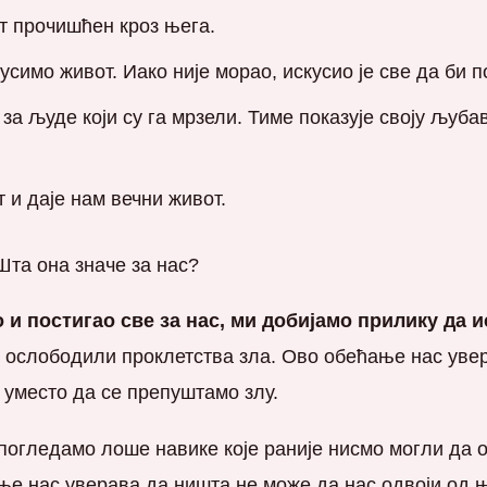
вот прочишћен кроз њега.
усимо живот. Иако није морао, искусио је све да би 
от за људе који су га мрзели. Тиме показује своју љу
и даје нам вечни живот.
Шта она значе за нас?
о и постигао све за нас, ми добијамо прилику да и
и ослободили проклетства зла. Ово обећање нас увер
 уместо да се препуштамо злу.
огледамо лоше навике које раније нисмо могли да о
ање нас уверава да ништа не може да нас одвоји од 