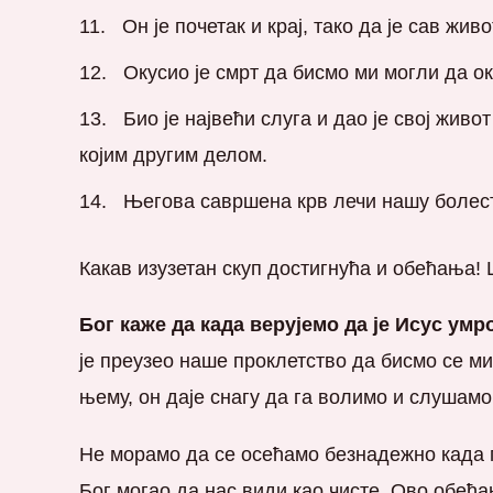
Он је почетак и крај, тако да је сав жи
Окусио је смрт да бисмо ми могли да ок
Био је највећи слуга и дао је свој жив
којим другим делом.
Његова савршена крв лечи нашу болест 
Какав изузетан скуп достигнућа и обећања! 
Бог каже да када верујемо да је Исус умр
је преузео наше проклетство да бисмо се м
њему, он даје снагу да га волимо и слушамо
Не морамо да се осећамо безнадежно када п
Бог могао да нас види као чисте. Ово обећ