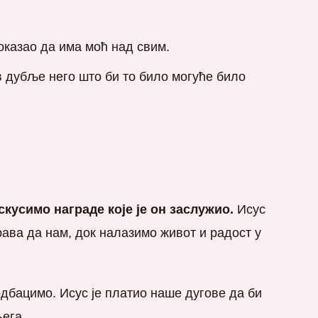
показао да има моћ над свим.
бав дубље него што би то било могуће било
скусимо награде које је он заслужио.
Исус
ава да нам, док налазимо живот и радост у
дбацимо. Исус је платио наше дугове да би
њега.