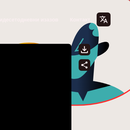
идесетодневни изазов
Контакт
Lang
uage
s