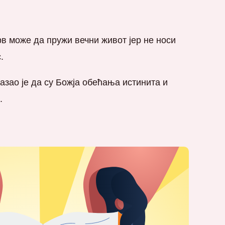
рв може да пружи вечни живот јер не носи
.
казао је да су Божја обећања истинита и
.