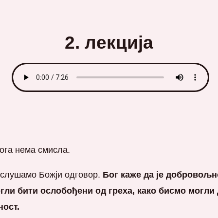
2. лекција
Бога нема смисла.
саслушамо Божји одговор.
Бог каже да је добровољн
огли бити ослобођени од греха, како бисмо могли
ност.