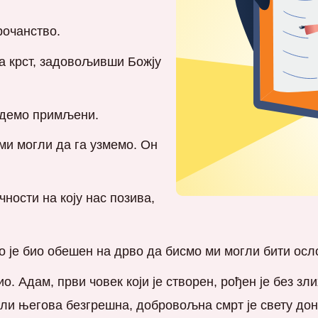
очанство.
за крст, задовољивши Божју
удемо примљени.
ми могли да га узмемо. Он
ности на коју нас позива,
о је био обешен на дрво да бисмо ми могли бити ос
о. Адам, први човек који је створен, рођен је без зл
али његова безгрешна, добровољна смрт је свету дон