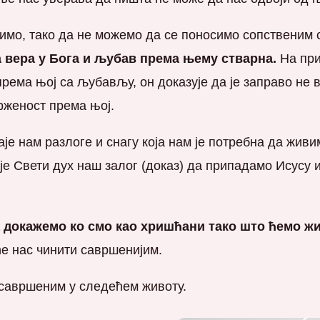
димо, тако да не можемо да се поносимо сопственим
а вера у Бога и љубав према њему стварна.
На при
 према њој са љубављу, он доказује да је заправо н
рженост према њој.
аје нам разлоге и снагу која нам је потребна да жив
 је Свети дух наш залог (доказ) да припадамо Исусу
а докажемо ко смо као хришћани тако што ћемо ж
ће нас чинити савршенијим.
 савршеним у следећем животу.