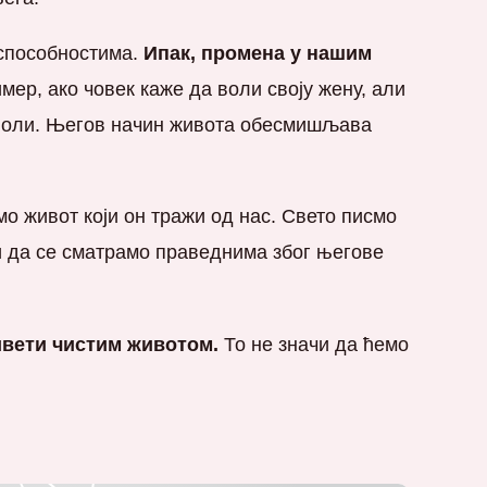
 способностима.
Ипак, промена у нашим
мер, ако човек каже да воли своју жену, али
е воли. Његов начин живота обесмишљава
имо живот који он тражи од нас. Свето писмо
 и да се сматрамо праведнима због његове
ивети чистим животом.
То не значи да ћемо