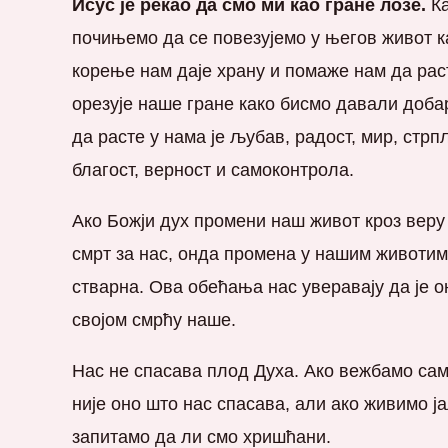
Исус је рекао да смо ми као гране лозе.
Ка
почињемо да се повезујемо у његов живот к
корење нам даје храну и помаже нам да рас
орезује наше гране како бисмо давали добар
да расте у нама је љубав, радост, мир, стр
благост, верност и самоконтрола.
Ако Божји дух промени наш живот кроз веру
смрт за нас, онда промена у нашим животим
стварна. Ова обећања нас уверавају да је о
својом смрћу наше.
Нас не спасава плод Духа. Ако вежбамо сам
није оно што нас спасава, али ако живимо ја
запитамо да ли смо хришћани.