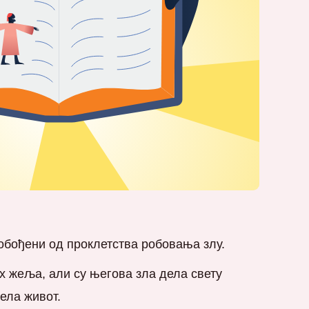
лобођени од проклетства робовања злу.
их жеља, али су његова зла дела свету
ела живот.