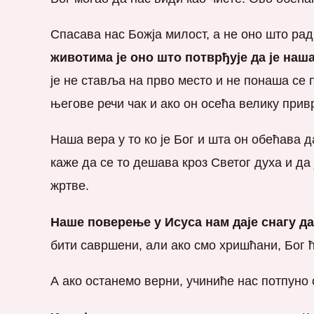
Спасава нас Божја милост, a не онo што ра
животима је оно што потврђује да је наш
је не ставља на прво место и не понаша се
његове речи чак и ако он осећа велику прив
Наша вера у то ко је Бог и шта он обећава д
каже да се то дешава кроз Светог духа и да
жртве.
Наше поверење у Исуса нам даје снагу д
бити савршени, али ако смо хришћани, Бог 
А ако останемо верни, учиниће нас потпуно