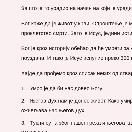
Зашто је то урадио на начин на који је уради
Бог каже да је живот у крви. Опроштење је 
проклетство смрти. Зато је Исус, једини ис
Бог је кроз историју обећао да ће умрети за
поуздана. И тако је Исус испунио преко 30
Хајде да прођемо кроз списак неких од ства
Умро је да би нас довео Богу.
Његов Дух нам је донео живот. Како уми
оживљава нас његов Дух.
Тукли су га због нашег греха и његова к