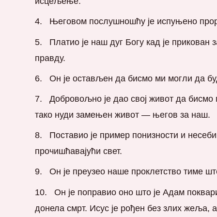
исцељење.
Његовом послушношћу је испуњено прор
Платио је наш дуг Богу кад је прикован 
правду.
Он је остављен да бисмо ми могли да б
Добровољно је дао свој живот да бисмо 
тако нуди замењен живот — његов за наш.
Поставио је пример понизности и несебич
прочишћавајући свет.
Он је преузео наше проклетство тиме шт
Он је поправио оно што је Адам поквари
донела смрт. Исус је рођен без злих жеља, 