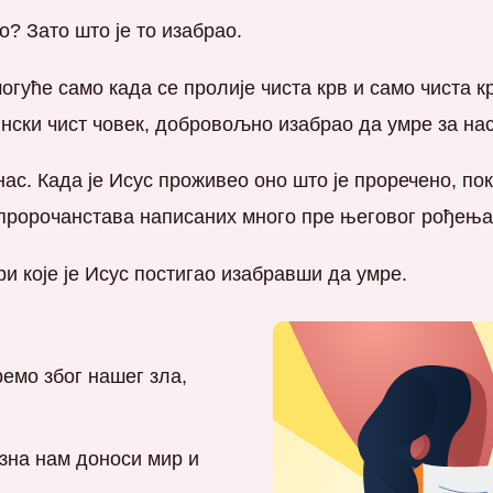
о? Зато што је то изабрао.
могуће само када се пролије чиста крв и само чиста к
тински чист човек, добровољно изабрао да умре за нас
 нас. Када је Исус проживео оно што је проречено, по
0 пророчанстава написаних много пре његовог рођења
ри које је Исус постигао изабравши да умре.
ремо због нашег зла,
азна нам доноси мир и