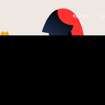
Курсеви
Тр