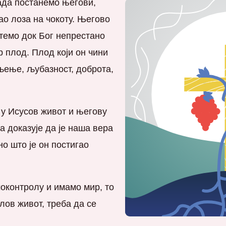
да постанемо његови,
ао лоза на чокоту. Његово
темо док Бог непрестано
 плод. Плод који он чини
пљење, љубазност, доброта,
 у Исусов живот и његову
а доказује да је наша вера
но што је он постигао
оконтролу и имамо мир, то
лов живот, треба да се