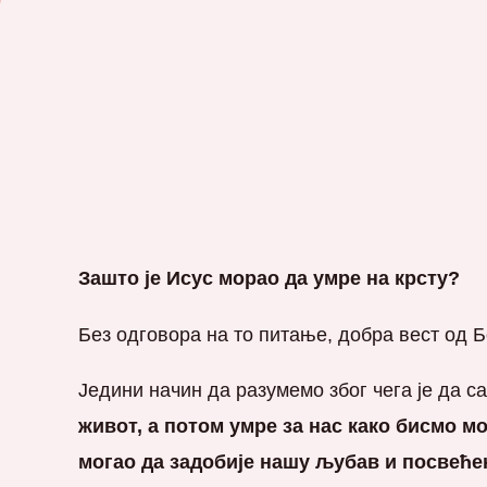
Зашто је Исус морао да умре на крсту?
Без одговора на то питање, добра вест од 
Једини начин да разумемо због чега је да 
живот, а потом умре за нас како бисмо м
могао да задобије нашу љубав и посвеће