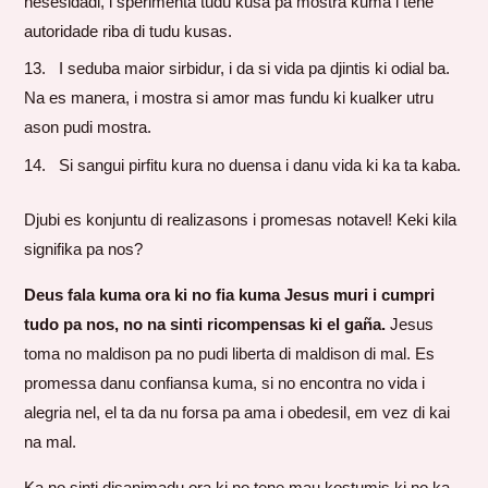
nesesidadi, i sperimenta tudu kusa pa mostra kuma i tene
autoridade riba di tudu kusas.
I seduba maior sirbidur, i da si vida pa djintis ki odial ba.
Na es manera, i mostra si amor mas fundu ki kualker utru
ason pudi mostra.
Si sangui pirfitu kura no duensa i danu vida ki ka ta kaba.
Djubi es konjuntu di realizasons i promesas notavel! Keki kila
signifika pa nos?
Deus fala kuma ora ki no fia kuma Jesus muri i cumpri
tudo pa nos, no na sinti ricompensas ki el gaña.
Jesus
toma no maldison pa no pudi liberta di maldison di mal. Es
promessa danu confiansa kuma, si no encontra no vida i
alegria nel, el ta da nu forsa pa ama i obedesil, em vez di kai
na mal.
Ka no sinti disanimadu ora ki no tene mau kostumis ki no ka