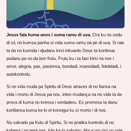
Jesus fala kuma anos i suma ramu di uva.
Ora ku no sedu
di sil, no kumsa panha si vida suma ramu na pe di uva. Si rais
ta da no kumida i djudanu kirsi inkuanto Deus ta kontinua
podanu pa no da bon frutu. Frutu ku i ta fasi kirsi na nos i
amor, alegria, pas, pasiensa, bondadi, mansidadi, fidelidadi, i
autokontrolu.
Si no vida muda pa Spiritu di Deus atraves di no fiansa na
vida i mortu di Jesus pa nos, inton mudança na no vida ta da
prova di kuma no krensa i verdaderu. Es promesa ta danu
konfiansa kuma ke ki el konsigui ku si mortu i di nos.
No salvadu pa frutu di Spiritu. Si no pratika kontrolu di no
kabesa i no tene pas, kila ka ta salvanu. Ma si no vivi un vida