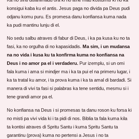
konsigui kaba ku el antis. Jesus paga no divida pa Deus pudi
odjanu komu puru. Es promesa danu konfiansa kuma nada
ka pudi mantinu lunju di el.
No sedu salbu atraves di fabur di Deus, i ka pa kusa ku no ta
fasi, ka no orgulha di no kapasidadis.
Ma sim, i un mudansa
na no vida i kusa ku ta konfirma kuma no konfiansa na
Deus i no amor pa el i verdaderu.
Pur izemplu, si un omi
fala kuma i ama si mindjer ma i ka ta pui el na primeru lugar, i
ka ta tratal ku amor, i ta prova kuma i ka ta amal di bardadi. Si
manera di vivi ta fasi si palabras ka tene sentidu, mesmu si i
tene grandi amor pa el.
No konfiansa na Deus i si promesas ta danu roson ku forsa ki
no misti pa vivi vida ki i ta pidi di nos. Biblia ta fala kuma kila
ta kontisi atraves di Spritu Santu i kuma Spritu Santu ta
garantinu (prova) kuma no pertensi a Jesus i no ta