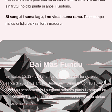
sin frutu, no dibi punta si anos i Kristons.
Si sangui i suma iagu, i no vida i suma ramu.
Pasa tempu
na lus di fidju pa kirsi forti i maduru.
Bai Mas Fundu
Lei Isaías 52:13 - 53:12, un parti di profesia ki foi skirbidu
serka di 700 anus antis di Jesus vivi. Dipus lei Jon 19:16-42.
Skirbi bu pensamentus i purgunta sobri es partis i komparti ku
otu Kristons Kuma ki ideia di ki Jesus muri pa kurau ta afetau
emosionalmenti?