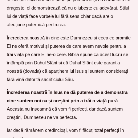
dragoste, el demonstrează că nu o iubește cu adevărat. Stilul
lui de viață face vorbele lui fără sens chiar dacă are o
afecțiune puternică pentru ea.
Încrederea noastră în cine este Dumnezeu și ceea ce promite
El ne oferă motivul și puterea de care avem nevoie pentru a
trăi viața pe care El ne-o cere. Biblia spune că acest lucru se
întâmplă prin Duhul Sfânt și că Duhul Sfânt este garanția
noastră (dovada) că aparținem lui Isus și suntem considerați
fără vină datorită sacrificiului Său.
Încrederea noastră în Isus ne dă puterea de a demonstra
cine suntem noi ca și creștini prin a trăi o viață pură.
Aceasta nu înseamnă că vom fi perfecți, dar dacă suntem
creștini, Dumnezeu ne va perfecta.
Iar dacă rămânem credincioși, vom fi făcuți total perfecți în