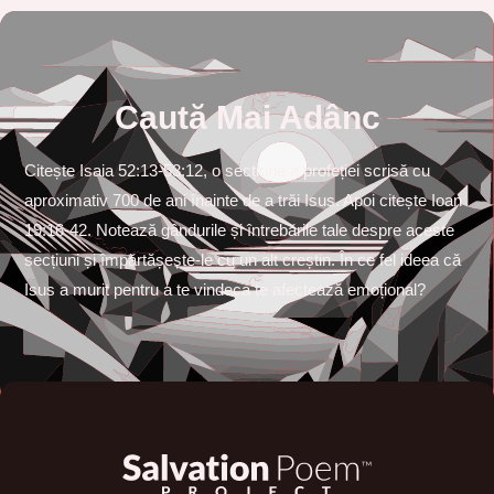
Caută Mai Adânc
Citește Isaia 52:13-53:12, o secțiune a profeției scrisă cu
aproximativ 700 de ani înainte de a trăi Isus. Apoi citește Ioan
19:16-42. Notează gândurile și întrebările tale despre aceste
secțiuni și împărtășește-le cu un alt creștin. În ce fel ideea că
Isus a murit pentru a te vindeca te afectează emoțional?