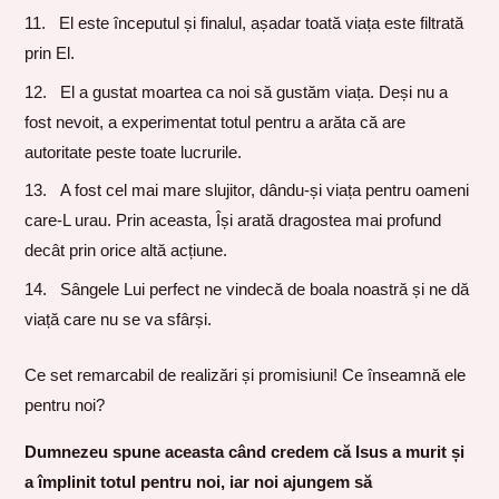
El este începutul și finalul, așadar toată viața este filtrată
prin El.
El a gustat moartea ca noi să gustăm viața. Deși nu a
fost nevoit, a experimentat totul pentru a arăta că are
autoritate peste toate lucrurile.
A fost cel mai mare slujitor, dându-și viața pentru oameni
care-L urau. Prin aceasta, Își arată dragostea mai profund
decât prin orice altă acțiune.
Sângele Lui perfect ne vindecă de boala noastră și ne dă
viață care nu se va sfârși.
Ce set remarcabil de realizări și promisiuni! Ce înseamnă ele
pentru noi?
Dumnezeu spune aceasta când credem că Isus a murit și
a împlinit totul pentru noi, iar noi ajungem să