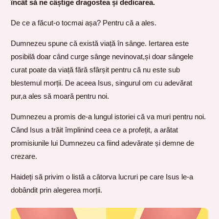
încât să ne câștige dragostea și dedicarea.
De ce a făcut-o tocmai așa? Pentru că a ales.
Dumnezeu spune că există viață în sânge. Iertarea este
posibilă doar când curge sânge nevinovat,și doar sângele
curat poate da viață fără sfârșit pentru că nu este sub
blestemul morții. De aceea Isus, singurul om cu adevărat
pur,a ales să moară pentru noi.
Dumnezeu a promis de-a lungul istoriei că va muri pentru noi.
Când Isus a trăit împlinind ceea ce a profețit, a arătat
promisiunile lui Dumnezeu ca fiind adevărate și demne de
crezare.
Haideți să privim o listă a câtorva lucruri pe care Isus le-a
dobândit prin alegerea morții.