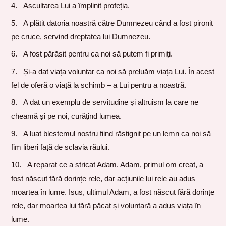
Ascultarea Lui a împlinit profeția.
A plătit datoria noastră către Dumnezeu când a fost pironit
pe cruce, servind dreptatea lui Dumnezeu.
A fost părăsit pentru ca noi să putem fi primiți.
Și-a dat viața voluntar ca noi să preluăm viața Lui. În acest
fel de oferă o viață la schimb – a Lui pentru a noastră.
A dat un exemplu de servitudine și altruism la care ne
cheamă și pe noi, curățind lumea.
A luat blestemul nostru fiind răstignit pe un lemn ca noi să
fim liberi față de sclavia răului.
A reparat ce a stricat Adam. Adam, primul om creat, a
fost născut fără dorințe rele, dar acțiunile lui rele au adus
moartea în lume. Isus, ultimul Adam, a fost născut fără dorințe
rele, dar moartea lui fără păcat și voluntară a adus viața în
lume.