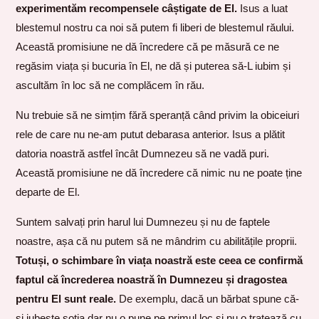
experimentăm recompensele câștigate de El.
Isus a luat
blestemul nostru ca noi să putem fi liberi de blestemul răului.
Această promisiune ne dă încredere că pe măsură ce ne
regăsim viața și bucuria în El, ne dă și puterea să-L iubim și
ascultăm în loc să ne complăcem în rău.
Nu trebuie să ne simțim fără speranță când privim la obiceiuri
rele de care nu ne-am putut debarasa anterior. Isus a plătit
datoria noastră astfel încât Dumnezeu să ne vadă puri.
Această promisiune ne dă încredere că nimic nu ne poate ține
departe de El.
Suntem salvați prin harul lui Dumnezeu și nu de faptele
noastre, așa că nu putem să ne mândrim cu abilitățile proprii.
Totuși, o schimbare în viața noastră este ceea ce confirmă
faptul că încrederea noastră în Dumnezeu și dragostea
pentru El sunt reale.
De exemplu, dacă un bărbat spune că-
și iubește soția dar nu o pune pe primul loc și nu o tratează cu