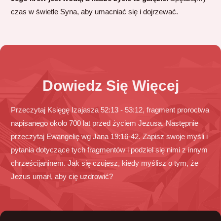
czas w świetle Syna, aby umacniać się i dojrzewać.
Dowiedz Się Więcej
Przeczytaj Księgę Izajasza 52:13 - 53:12, fragment proroctwa
napisanego około 700 lat przed życiem Jezusa. Następnie
przeczytaj Ewangelię wg Jana 19:16-42. Zapisz swoje myśli i
pytania dotyczące tych fragmentów i podziel się nimi z innym
chrześcijaninem. Jak się czujesz, kiedy myślisz o tym, że
Jezus umarł, aby cię uzdrowić?