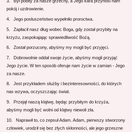
Był pobity za nasze grzechy, a Jego kara przynosi nam
pokój i uzdrowienie.
Jego posłuszeństwo wypełniło proroctwa.
Zapłacił nasz dług wobec Boga, gdy został przybity na
krzyżu, zaspokajając sprawiedliwość Bożą.
Został porzucony, abyśmy my mogli być przyjęci.
Dobrowolnie oddał swoje życie, abyśmy mogli przyjąć
Jego życie. W ten sposób oferuje nam życie w zamian - Jego
za nasze.
Jest przykładem służby i bezinteresowności, do których
nas wzywa, oczyszczając świat.
Przejął naszą klątwę, będąc przybitym do krzyża,
abyśmy mogli być wolni od klątwy niewoli zła.
Naprawił to, co zepsuł Adam. Adam, pierwszy stworzony
człowiek, urodził się bez złych skłonności, ale jego grzeszne