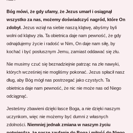
Bóg mówi, że gdy ufamy, że Jezus umarł i osiągnął
wszystko za nas, możemy doświadczyć nagród, które On
zdobył.
Jezus wziął na siebie naszą klątwę, abyśmy byli
wolni od klątwy zła. Ta obietnica daje nam pewność, że gdy
odnajdujemy życie i radość w Nim, On daje nam siłę, by
kochać i być posłusznym Jemu, zamiast oddawać się złu.
Nie musimy czuć się beznadziejnie patrząc na złe nawyki,
których wcześniej nie mogliśmy pokonać. Jezus spłacił nasz
dług, aby Bóg mógł nas postrzegać jako czystych. Ta
obietnica daje nam pewność, że nic nie może nas od Niego
odciągnąć.
Jesteśmy zbawieni dzięki łasce Boga, a nie dzięki naszym
uczynkom, więc nie możemy być dumni z własnych
zdolności.
Niemniej jednak zmiana w naszym życiu
potwierdza, że nasze zaufanie do Boga i miłość do Niego