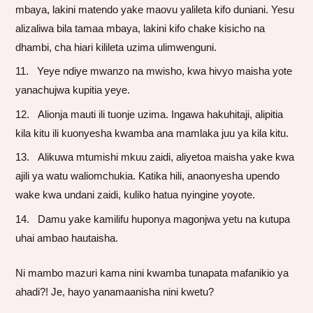
mbaya, lakini matendo yake maovu yalileta kifo duniani. Yesu
alizaliwa bila tamaa mbaya, lakini kifo chake kisicho na
dhambi, cha hiari kilileta uzima ulimwenguni.
Yeye ndiye mwanzo na mwisho, kwa hivyo maisha yote
yanachujwa kupitia yeye.
Alionja mauti ili tuonje uzima. Ingawa hakuhitaji, alipitia
kila kitu ili kuonyesha kwamba ana mamlaka juu ya kila kitu.
Alikuwa mtumishi mkuu zaidi, aliyetoa maisha yake kwa
ajili ya watu waliomchukia. Katika hili, anaonyesha upendo
wake kwa undani zaidi, kuliko hatua nyingine yoyote.
Damu yake kamilifu huponya magonjwa yetu na kutupa
uhai ambao hautaisha.
Ni mambo mazuri kama nini kwamba tunapata mafanikio ya
ahadi?! Je, hayo yanamaanisha nini kwetu?