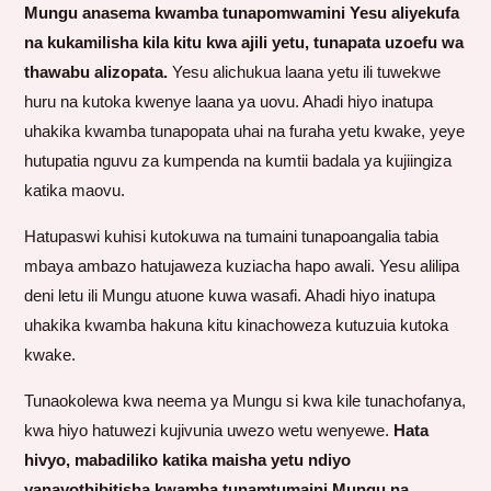
Mungu anasema kwamba tunapomwamini Yesu aliyekufa
na kukamilisha kila kitu kwa ajili yetu, tunapata uzoefu wa
thawabu alizopata.
Yesu alichukua laana yetu ili tuwekwe
huru na kutoka kwenye laana ya uovu. Ahadi hiyo inatupa
uhakika kwamba tunapopata uhai na furaha yetu kwake, yeye
hutupatia nguvu za kumpenda na kumtii badala ya kujiingiza
katika maovu.
Hatupaswi kuhisi kutokuwa na tumaini tunapoangalia tabia
mbaya ambazo hatujaweza kuziacha hapo awali. Yesu alilipa
deni letu ili Mungu atuone kuwa wasafi. Ahadi hiyo inatupa
uhakika kwamba hakuna kitu kinachoweza kutuzuia kutoka
kwake.
Tunaokolewa kwa neema ya Mungu si kwa kile tunachofanya,
kwa hiyo hatuwezi kujivunia uwezo wetu wenyewe.
Hata
hivyo, mabadiliko katika maisha yetu ndiyo
yanayothibitisha kwamba tunamtumaini Mungu na