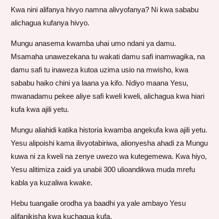
Kwa nini alifanya hivyo namna alivyofanya? Ni kwa sababu
alichagua kufanya hivyo.
Mungu anasema kwamba uhai umo ndani ya damu.
Msamaha unawezekana tu wakati damu safi inamwagika, na
damu safi tu inaweza kutoa uzima usio na mwisho, kwa
sababu haiko chini ya laana ya kifo. Ndiyo maana Yesu,
mwanadamu pekee aliye safi kweli kweli, alichagua kwa hiari
kufa kwa ajili yetu.
Mungu aliahidi katika historia kwamba angekufa kwa ajili yetu.
Yesu alipoishi kama ilivyotabiriwa, alionyesha ahadi za Mungu
kuwa ni za kweli na zenye uwezo wa kutegemewa. Kwa hiyo,
Yesu alitimiza zaidi ya unabii 300 ulioandikwa muda mrefu
kabla ya kuzaliwa kwake.
Hebu tuangalie orodha ya baadhi ya yale ambayo Yesu
alifanikisha kwa kuchagua kufa.