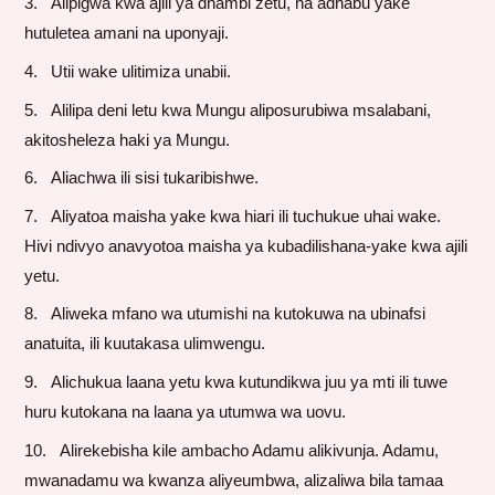
Alipigwa kwa ajili ya dhambi zetu, na adhabu yake
hutuletea amani na uponyaji.
Utii wake ulitimiza unabii.
Alilipa deni letu kwa Mungu aliposurubiwa msalabani,
akitosheleza haki ya Mungu.
Aliachwa ili sisi tukaribishwe.
Aliyatoa maisha yake kwa hiari ili tuchukue uhai wake.
Hivi ndivyo anavyotoa maisha ya kubadilishana-yake kwa ajili
yetu.
Aliweka mfano wa utumishi na kutokuwa na ubinafsi
anatuita, ili kuutakasa ulimwengu.
Alichukua laana yetu kwa kutundikwa juu ya mti ili tuwe
huru kutokana na laana ya utumwa wa uovu.
Alirekebisha kile ambacho Adamu alikivunja. Adamu,
mwanadamu wa kwanza aliyeumbwa, alizaliwa bila tamaa