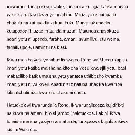
mzabibu.
Tunapokuwa wake, tunaanza kuingia katika maisha
yake kama tawi kwenye mzabibu. Mizizi yake hutupatia
chakula na kutusaidia kukua, huku Mungu akiendelea
kutupogoa ili tuzae matunda mazuri. Matunda anayokuza
ndani yetu ni upendo, furaha, amani, uvumilivu, utu wema,
fadhili, upole, uaminifu na kiasi.
Ikiwa maisha yetu yanabadilishwa na Roho wa Mungu kupitia
imani yetu katika maisha na kifo cha Yesu kwa ajili yetu, basi
mabadiliko katika maisha yetu yanatoa uthibitisho kwamba
imani yetu ni ya kweli. Ahadi hizi zinatupa uhakika kwamba
kile alichotimiza kwa kifo chake ni chetu.
Hatuokolewi kwa tunda la Roho. Ikiwa tunajizoeza kujidhibiti
na kuwa na amani, hilo si jambo linalotuokoa. Lakini, ikiwa
tunaishi maisha yasiyo na matunda, tunapaswa kujiuliza ikiwa
sisi ni Wakristo.