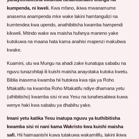
kumpenda, ni kweli.
Kwa mfano, ikiwa mwanamume
anasema anampenda mke wake lakini hamtangulizi na
kumtendea kwa upendo, anathibitisha kwamba hampendi
kikweli. Mtindo wake wa maisha hufanya maneno yake
kutokuwa na maana hata kama anahisi mapenzi makubwa
kwake.
Kuamini, utu wa Mungu na ahadi zake kunatupa sababu na
nguvu tunazohitaji ili kuishi maisha anayotaka kutoka kwetu.
Biblia inasema kwamba hii hutokea kwa njia ya Roho
Mtakatifu na kwamba Roho Mtakatifu ndiye dhamana yetu
(uthibitisho) kwamba sisi ni wa Yesu na tunahesabiwa kuwa
wenye haki kwa sababu ya dhabihu yake.
Imani yetu katika Yesu inatupa nguvu ya kuthibitisha
kwamba sisi ni nani kama Wakristo kwa kuishi maisha
safi.
Hii haimaanishi kuwa tutakuwa wakamilifu, lakini ikiwa