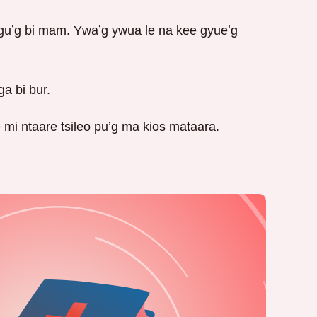
iyiguʼg bi mam. Ywaʼg ywua le na kee gyueʼg
ga bi bur.
mi ntaare tsileo puʼg ma kios mataara.