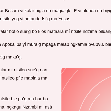
alar Bosom yi kalar bigia na magiaʼgle. E yi nlunda na b
ntsile yog yi ndtande tsiʼg ma Yesus.
alar botio sueʼg bo kios mataara mí ntsile ndzima biluan
a Apokalips yí muraʼg mpaga malab ngkamla bvubvu, bie 
kaʼg makaʼg.
kalar mi ntsileo sueʼg naa
i ntsileo pfie mabiala ma
 ntsile bie puʼg ma bur bo
̃ina, ngkagu Nzambi mi nsá