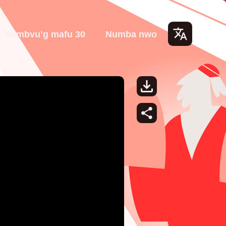
Mimbvuʼg mafu 30
Numba nwo
Lang
uage
s