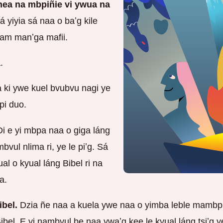
 hea na mbpiñie vi ywua na
́ yiyia sá naa o baʼg kile
mam manʼga mafii.
.
 ki ywe kuel bvubvu nagi ye
pi duo.
Di e yi mbpa naa o giga láng
vul nlima ri, ye le piʼg. Sá
al o kyual láng Bibel ri na
a.
ibel.
Dzia ñe naa a kuela ywe naa o yimba leble mambpin
l. E yi nambvul be naa ywaʼg kee le kyual láng tsiʼg ye 