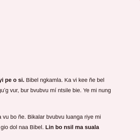
yi pe o si.
Bibel ngkamla. Ka vi kee ñe bel
guʼg vur, bur bvubvu mí ntsile bie. Ye mi nung
 vu bo ñe. Bikalar bvubvu luanga riye mi
 gio dol naa Bibel.
Lin bo nsil ma suala