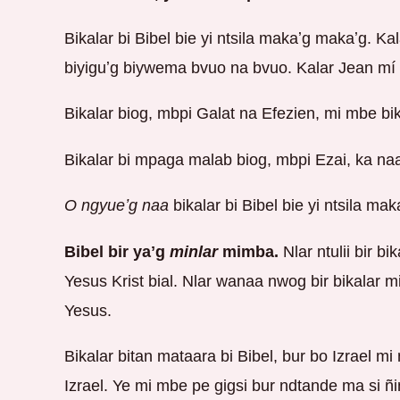
Bikalar bi Bibel bie yi ntsila makaʼg makaʼg. K
biyiguʼg biywema bvuo na bvuo. Kalar Jean mí 
Bikalar biog, mbpi Galat na Efezien, mi mbe bik
Bikalar bi mpaga malab biog, mbpi Ezai, ka na
O ngyueʼg naa
bikalar bi Bibel bie yi ntsila ma
Bibel bir yaʼg
minlar
mimba.
Nlar ntulii bir bi
Yesus Krist bial. Nlar wanaa nwog bir bikalar m
Yesus.
Bikalar bitan mataara bi Bibel, bur bo Izrael mi
Izrael. Ye mi mbe pe gigsi bur ndtande ma si n