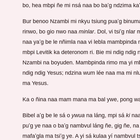
bo, hea mbpi ñe mi nsá naa bo baʼg ndzima kaʼ
Bur benoo Nzambi mi nkyu tsiung puaʼg binuma 
rinwo, bo gio nwo naa
minlar
. Dol, vi tsiʼg nla
naa yaʼg be le nñimla naa vi lebla mambpinda 
mbpi Levitik ka deteronom ri. Bie mi ndig ndig n
Nzambi na boyuden. Mambpinda rimo ma yi m
ndig ndig Yesus; ndzina wum lée naa ma mi nlu
ma Yesus.
Ka o ñina naa mam mana ma bal ywe, pong wa
Bibel aʼg be le sá o
ywua
na láng, mpi sá
ki
naa
puʼg ye naa o baʼg nambvul láng ñe, gig ñe, na
mafaʼgla ma tsiʼg ye. A yi sá kulaa yí nambvul 