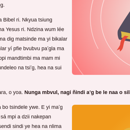
g.
Bibel ri. Nkyua tsiung
r ma Yesus ri. Ndzina wum lée
ma dig matsinde ma yi bikalar
lar yí pfie bvubvu paʼgla ma
bpi mandtimbi ma mam mi
ndeleo na tsiʼg, hea na sui
ra, o yoa.
Nunga mbvul, nagi ñindi aʼg be le naa o 
 bo tsindele ywe. E yi maʼg
 sá mpi a dzii nakepan
tsendi sindi ye hea na nlima