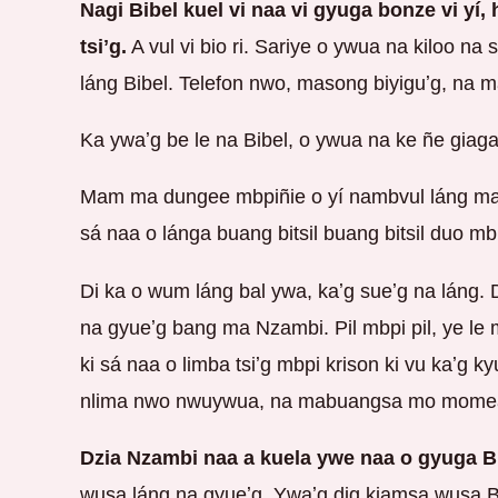
Nagi Bibel kuel vi naa vi gyuga bonze vi yí,
tsiʼg.
A vul vi bio ri. Sariye o ywua na kiloo na sa
láng Bibel. Telefon nwo, masong biyiguʼg, na 
Ka ywaʼg be le na Bibel, o ywua na ke ñe giaga
Mam ma dungee mbpiñie o yí nambvul láng ma
sá naa o lánga buang bitsil buang bitsil duo mb
Di ka o wum láng bal ywa, kaʼg sueʼg na láng. 
na gyueʼg bang ma Nzambi. Pil mbpi pil, ye le mb
ki sá naa o limba tsiʼg mbpi krison ki vu kaʼg kyu
nlima nwo nwuywua, na mabuangsa mo mome
Dzia Nzambi naa a kuela ywe naa o gyuga B
wusa láng na gyueʼg. Ywaʼg dig kiamsa wusa Bibe