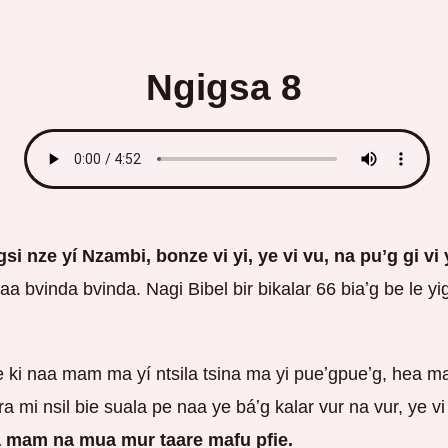
Ngigsa 8
 nze yí Nzambi, bonze vi yi, ye vi vu, na puʼg gi vi 
aa bvinda bvinda. Nagi Bibel bir bikalar 66 biaʼg be le yi
 ki naa mam ma yí ntsila tsina ma yi pueʼgpueʼg, hea ma
 mi nsil bie suala pe naa ye báʼg kalar vur na vur, ye vi
sá mam na mua mur taare mafu pfie.