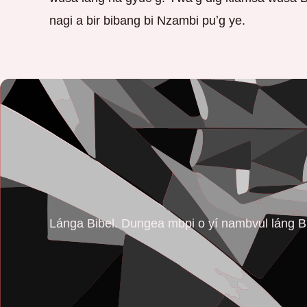
nagi a bir bibang bi Nzambi puʼg ye.
Lánga Bibel. Dungea mbpi o yí nambvul láng B