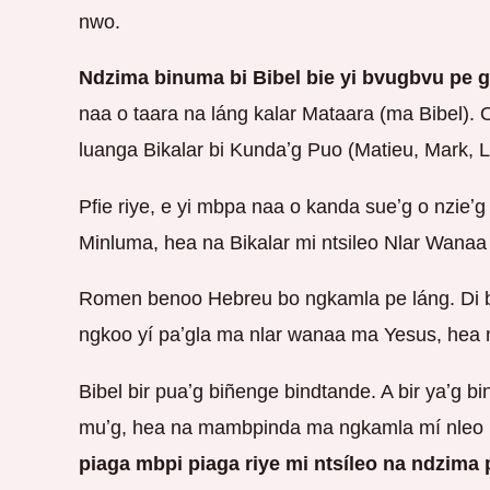
nwo.
Ndzima binuma bi Bibel bie yi bvugbvu pe g
naa o taara na láng kalar Mataara (ma Bibel). O 
luanga Bikalar bi Kundaʼg Puo (Matieu, Mark, 
Pfie riye, e yi mbpa naa o kanda sueʼg o nzieʼg
Minluma, hea na Bikalar mi ntsileo Nlar Wanaa 
Romen benoo Hebreu bo ngkamla pe láng. Di b
ngkoo yí paʼgla ma nlar wanaa ma Yesus, hea na
Bibel bir puaʼg biñenge bindtande. A bir yaʼg b
muʼg, hea na mambpinda ma ngkamla mí nleo
piaga mbpi piaga riye mi ntsíleo na ndzima 