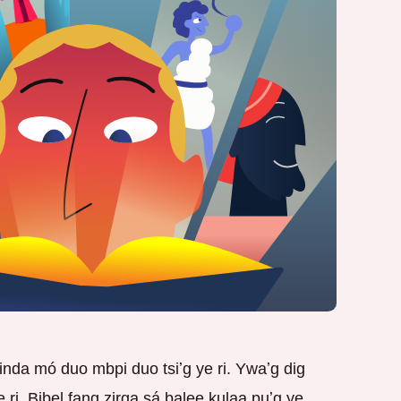
da mó duo mbpi duo tsiʼg ye ri. Ywaʼg dig
ri. Bibel fang zirga sá balee kulaa puʼg ye,