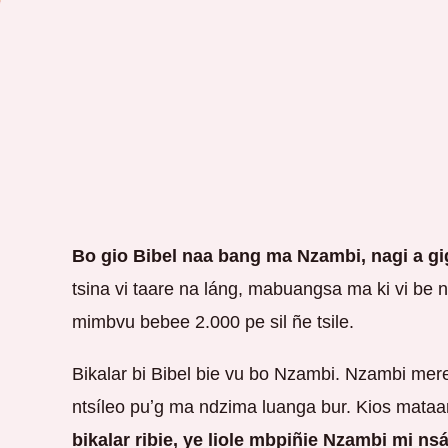
Bo gio Bibel naa bang ma Nzambi, nagi a gigsi
tsina vi taare na láng, mabuangsa ma ki vi be n
mimbvu bebee 2.000 pe sil ñe tsile.
Bikalar bi Bibel bie vu bo Nzambi. Nzambi mere
ntsíleo puʼg ma ndzima luanga bur. Kios mataara
bikalar ribie, ye liole mbpiñie Nzambi mi n