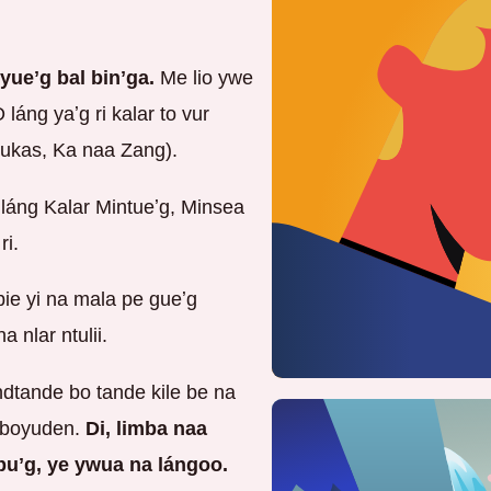
yueʼg bal binʼga.
Me lio ywe
láng yaʼg ri kalar to vur
Lukas, Ka naa Zang).
 láng Kalar Mintueʼg, Minsea
ri.
ie yi na mala pe gueʼg
 nlar ntulii.
indtande bo tande kile be na
 boyuden.
Di, limba naa
puʼg, ye ywua na lángoo.