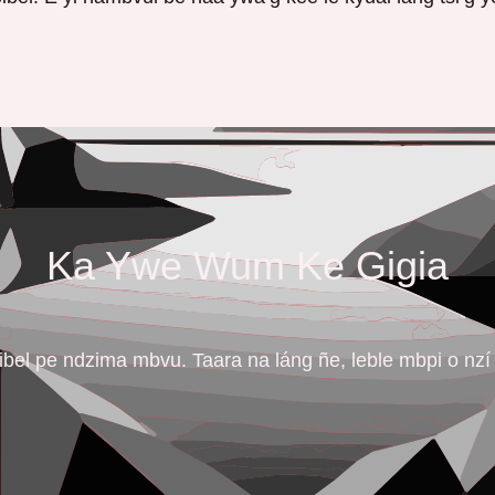
Ka Ywe Wum Ke Gigia
ibel pe ndzima mbvu. Taara na láng ñe, leble mbpi o nz