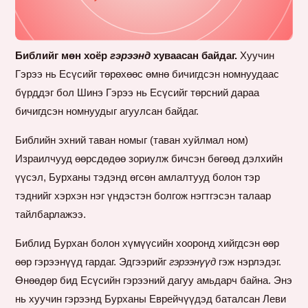
Библийг мөн хоёр
гэрээнд
хуваасан байдаг.
Хуучин
Гэрээ нь Есүсийг төрөхөөс өмнө бичигдсэн номнуудаас
бүрддэг бол Шинэ Гэрээ нь Есүсийг төрсний дараа
бичигдсэн номнуудыг агуулсан байдаг.
Библийн эхний таван номыг (таван хуйлмал ном)
Израилчууд өөрсдөдөө зориулж бичсэн бөгөөд дэлхийн
үүсэл, Бурханы тэдэнд өгсөн амлалтууд болон тэр
тэднийг хэрхэн нэг үндэстэн болгож нэгтгэсэн талаар
тайлбарлажээ.
Библид Бурхан болон хүмүүсийн хооронд хийгдсэн өөр
өөр гэрээнүүд гардаг. Эдгээрийг
гэрээнүүд
гэж нэрлэдэг.
Өнөөдөр бид Есүсийн гэрээний дагуу амьдарч байна. Энэ
нь хуучин гэрээнд Бурханы Еврейчүүдэд баталсан Леви