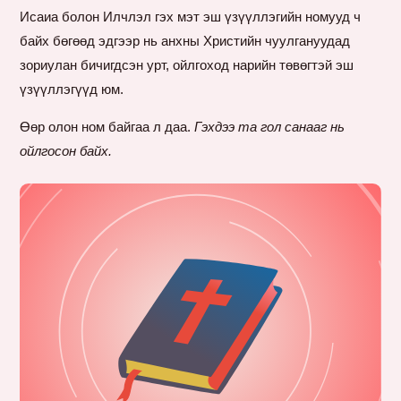
Исаиа болон Илчлэл гэх мэт эш үзүүллэгийн номууд ч
байх бөгөөд эдгээр нь анхны Христийн чуулгануудад
зориулан бичигдсэн урт, ойлгоход нарийн төвөгтэй эш
үзүүллэгүүд юм.
Өөр олон ном байгаа л даа.
Гэхдээ та гол санааг нь
ойлгосон байх.