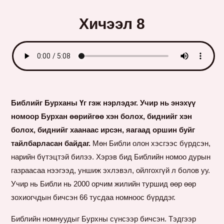
Хичээл 8
Библийг Бурханы Үг гэж нэрлэдэг. Учир нь энэхүү
номоор Бурхан өөрийгөө хэн болох, биднийг хэн
болох, биднийг хаанаас ирсэн, яагаад оршин буйг
тайлбарласан байдаг.
Мөн Библи олон хэсгээс бүрдсэн,
нарийн бүтэцтэй билээ. Хэрэв бид Библийн номоо дурын
газраасаа нээгээд, уншиж эхлэвэл, ойлгохгүй л болов уу.
Учир нь Библи нь 2000 орчим жилийн туршид өөр өөр
зохиогчдын бичсэн 66 тусдаа номноос бүрддэг.
Библийн номнуудыг Бурхны сүнсээр бичсэн. Тэдгээр