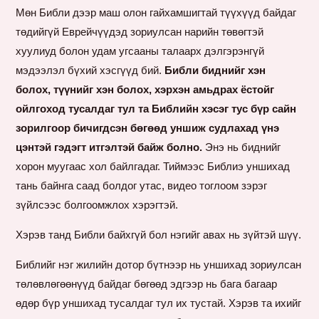
Мөн Библи дээр маш олон гайхамшигтай түүхүүд байдаг
төдийгүй Еврейчүүдэд зориулсан нарийн төвөгтэй
хуулиуд болон удам угсааны талаарх дэлгэрэнгүй
мэдээлэл бүхий хэсгүүд бий.
Библи биднийг хэн
болох, түүнийг хэн болох, хэрхэн амьдрах ёстойг
ойлгоход тусалдаг тул та Библийн хэсэг тус бүр сайн
зорилгоор бичигдсэн бөгөөд уншиж судлахад үнэ
цэнтэй гэдэгт итгэлтэй байж болно.
Энэ нь биднийг
хорон муугаас хол байлгадаг. Тиймээс Библиэ уншихад
тань байнга саад болдог утас, видео тоглоом зэрэг
зүйлсээс болгоомжлох хэрэгтэй.
Хэрэв танд Библи байхгүй бол нэгийг авах нь зүйтэй шүү.
Библийг нэг жилийн дотор бүтнээр нь уншихад зориулсан
төлөвлөгөөнүүд байдаг бөгөөд эдгээр нь бага багаар
өдөр бүр уншихад тусалдаг тул их тустай. Хэрэв та ихийг