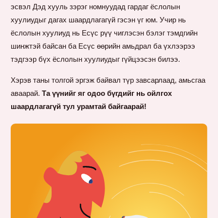
эсвэл Дэд хууль зэрэг номнуудад гардаг ёслолын
хуулиудыг дагах шаардлагагүй гэсэн үг юм. Учир нь
ёслолын хуулиуд нь Есүс рүү чиглэсэн бэлэг тэмдгийн
шинжтэй байсан ба Есүс өөрийн амьдрал ба үхлээрээ
тэдгээр бүх ёслолын хуулиудыг гүйцээсэн билээ.
Хэрэв таны толгой эргэж байвал түр завсарлаад, амьсгаа
аваарай.
Та үүнийг яг одоо бүгдийг нь ойлгох
шаардлагагүй тул урамтай байгаарай!