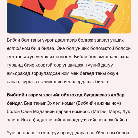
Библи бол таны үүрэг даалгавар болгож заавал унших
ёстой
ном биш билээ. Энэ бол унших боломжтой болсон
тул таны
хүсэж
унших ном юм. Библи бол амьдралынхаа
туршид баяр хөөртэйгөөр уншигдаж, түүний дагуу
амьдрахад зориулагдсан ном мөн бөгөөд таны оюун
санаа, зүрх сэтгэлийг шинэчлэх эрдэнэс билээ.
Библийн зарим хэсгийг ойлгоход бусдаасаа хялбар
байдаг.
Бид таныг Эхлэл номыг (Библийн анхны ном)
болон Сайн Мэдээний дөрвөн номноос (Матай, Марк, Лук
эсвэл Иохан) ядаж нэгийг уншаад үзэхийг зөвлөж байна.
Үүнээс цааш Гэтлэл рүү ороод, дараа нь Үйлс ном болон