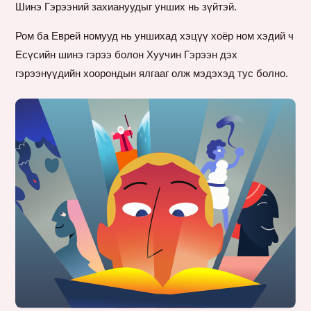
Шинэ Гэрээний захиануудыг унших нь зүйтэй.
Ром ба Еврей номууд нь уншихад хэцүү хоёр ном хэдий ч
Есүсийн шинэ гэрээ болон Хуучин Гэрээн дэх
гэрээнүүдийн хоорондын ялгааг олж мэдэхэд тус болно.