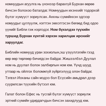
номнуудын агуулга нь үнэнээр барахгүй Бурхан өөрөө
бичсэн болохоо баталдаг. Номнуудын ихэнхийг тодорхой
бүлэг хүмүүст зориулсан. Анхны сүмийнхэн эдгээр
номуудыг цуглуулж, нэгтгэн эмхэтгэсэн бөгөөд бид одоо
үүнийг Библи гэж нэрлэдэг.
Ном бүхэлдээ түүхийн
туршид Бурхан хүнтэй хэрхэн харилцаж ирснийг
харуулдаг.
Библийн номнууд уран зохиолын,эш үзүүллэгийн гээд
өөр өөр төрлөөр бичигдсэн байдаг. Жишээлбэл Дуулал
ном нь дуулал болон залбирлын ном юм. Үүнд шууд
утгаар нь ойлгох боломжгүй зүйрлэлүүд олон байдаг.
Тэгвэл Иоханы сайн мэдээ бол Есүсийн амьдрал дээр
суурилсан түүхийн бүтээл юм.
Галат болон Ефес нь тусгай бүлэг хүмүүст зориулж
эртний сүмийн удирдагчдын бичсэн захидлууд юм.