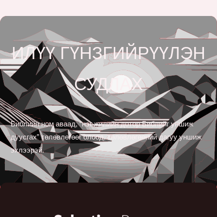
ИЛҮҮ ГҮНЗГИЙРҮҮЛЭН
СУДЛАХ
Библийн ном аваад, “нэг жилийн дотор Библийг уншиж
дуусгах” төлөвлөгөөг олоод, төлөвлөгөөний дагуу уншиж
эхлээрэй.