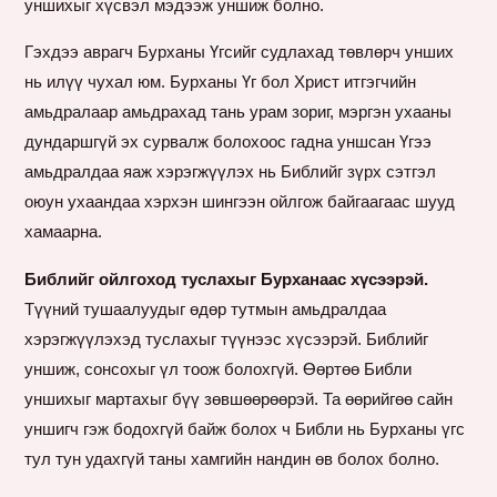
уншихыг хүсвэл мэдээж уншиж болно.
Гэхдээ аврагч Бурханы Үгсийг судлахад төвлөрч унших
нь илүү чухал юм. Бурханы Үг бол Христ итгэгчийн
амьдралаар амьдрахад тань урам зориг, мэргэн ухааны
дундаршгүй эх сурвалж болохоос гадна уншсан Үгээ
амьдралдаа яаж хэрэгжүүлэх нь Библийг зүрх сэтгэл
оюун ухаандаа хэрхэн шингээн ойлгож байгаагаас шууд
хамаарна.
Библийг ойлгоход туслахыг Бурханаас хүсээрэй.
Түүний тушаалуудыг өдөр тутмын амьдралдаа
хэрэгжүүлэхэд туслахыг түүнээс хүсээрэй. Библийг
уншиж, сонсохыг үл тоож болохгүй. Өөртөө Библи
уншихыг мартахыг бүү зөвшөөрөөрэй. Та өөрийгөө сайн
уншигч гэж бодохгүй байж болох ч Библи нь Бурханы үгс
тул тун удахгүй таны хамгийн нандин өв болох болно.