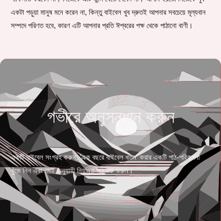
একটা পড়ুয়া মানুষ মনে করেন না, কিন্তু বাইবেল খুব দ্রুতই আপনার সবচেয়ে মূল্যবান
সম্পদে পরিণত হবে, কারণ এটি আপনার প্রতি ঈশ্বরের পক্ষ থেকে পাঠানো বাণী।
গভীরে অনুসন্ধান করুন
একটি বাইবেল সংগ্রহ করুন, 'এক বছরে বাইবেল খতম' করার একটি পাঠ-পরিকল্পনা
খুঁজে নিন এবং সেই অনুযায়ী নিয়মিত পাঠ শুরু করুন।