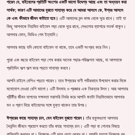
পারেন যে, বাইবেলের প্রতিটি অংশের একটি ভালো উদ্দেশ্য আছে এবং তা অধ্যয়ন করা
সার্থক; কারণ এটি আমাদের বুঝতে সাহায্য করে যে আমরা আসলে কে, ঈশ্বর আসলে
কে এবং কীভাবে জীবন কাটাতে হবে।
এটি আমাদের মন্দ কাজ থেকে দূরে রাখে। তাই যা
কিছু আপনাকে নিয়মিত বাইবেল পড়া থেকে দূরে রাখে, সেগুলোর ব্যাপারে সতর্ক থাকুন।
আপনার ফোন, ভিডিও গেম ইত্যাদি।
আপনার কাছে যদি কোনো বাইবেল না থাকে, তবে একটি সংগ্রহ করে নিন।
পুরো এক বছরে বাইবেল পড়া শেষ করার অনেক পড়ার-পরিকল্পনা আছে, যা আপনাকে
প্রতিদিন অল্প অল্প করে পড়তে সাহায্য করবে।
আপনি চাইলে বেশিও পড়তে পারেন। তবে ঈশ্বরের বাণী গভীরভাবে উপভোগ করার দিকে
মনোযোগ দেওয়া বেশি ভালো। এটি উৎসাহ ও প্রজ্ঞার এক নিরন্তর উৎস। আর আপনার
খ্রীষ্টীয় জীবন যাপনের সক্ষমতা সরাসরি নির্ভর করে আপনি কতটা নিয়মিতভাবে আপনার
মন ও প্রাণ দিয়ে বাইবেলের সঙ্গে যুক্ত থাকেন তার উপর।
ঈশ্বরের কাছে সাহায্য চান, যেন বাইবেল বুঝতে পারেন।
তাঁর হুকুমগুলো আপনার
দৈনন্দিন জীবনে প্রয়োগ করতে তাঁর কাছে সাহায্য চান। এটি পড়া বা শোনার বিষয়ে
গাফিলতি করবেন না। নিজেকে এটি ভুলে যেতে দেবেন না। আপনি হয়তো নিজেকে খুব