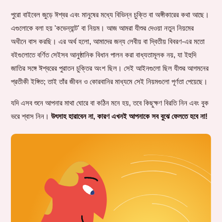
পুরো বাইবেল জুড়ে ঈশ্বর এবং মানুষের মধ্যে বিভিন্ন চুক্তি বা অঙ্গীকারের কথা আছে।
এগুলোকে বলা হয় 'কভেন্যান্ট' বা নিয়ম। আজ আমরা যীশুর দেওয়া নতুন নিয়মের
অধীনে বাস করছি। এর অর্থ হলো, আমাদের জন্য লেবীয় বা দ্বিতীয় বিবরণ-এর মতো
বইগুলোতে বর্ণিত সেইসব আনুষ্ঠানিক বিধান পালন করা বাধ্যতামূলক নয়, যা ইহুদি
জাতির সঙ্গে ঈশ্বরের পুরাতন চুক্তির অংশ ছিল। সেই আইনগুলো ছিল যীশুর আগমনের
প্রতীকী ইঙ্গিত; তাই তাঁর জীবন ও কোরবানির মাধ্যমে সেই নিয়মগুলো পূর্ণতা পেয়েছে।
যদি এসব শুনে আপনার মাথা ঘোরে বা কঠিন মনে হয়, তবে কিছুক্ষণ বিরতি নিন এবং বুক
ভরে শ্বাস নিন।
উৎসাহ হারাবেন না, কারণ এখনই আপনাকে সব বুঝে ফেলতে হবে না!