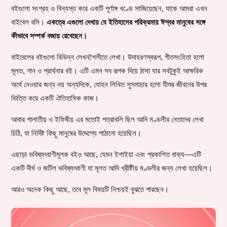
বইগুলো সংগ্রহ ও বিন্যস্ত করে একটি পূর্ণাঙ্গ খণ্ডে সাজিয়েছেন, যাকে আমরা এখন
বাইবেল বলি।
একত্রে এগুলো দেখায় যে ইতিহাসের পরিক্রমায় ঈশ্বর মানুষের সঙ্গে
কীভাবে সম্পর্ক বজায় রেখেছেন।
বাইবেলের বইগুলো বিভিন্ন লেখনশৈলীতে লেখা। উদাহরণস্বরূপ, গীতসংহিতা হলো
মূলত, গান ও প্রার্থনার বই। এটি এমন সব রূপক দিয়ে ঠাসা যার সবটুকুই আক্ষরিক
অর্থে নেওয়ার জন্য নয় অন্যদিকে, যোহন লিখিত সুসমাচার হলো যীশুর জীবনের উপর
ভিত্তি করে একটি ঐতিহাসিক কাজ।
আবার গালাতীয় ও ইফিষীয় এর মতোই পত্রাবলি ছিল আদি মণ্ডলীর নেতাদের লেখা
চিঠি, যা নির্দিষ্ট কিছু মানুষের উদ্দেশ্যে পাঠানো হয়েছিল।
এছাড়া ভবিষ্যৎবাণীমূলক বইও আছে, যেমন ইশাইয়া এবং প্রকাশিত বাক্য—এটি
একটি দীর্ঘ ও জটিল ভবিষ্যৎবাণী যা মূলত আদি খ্রীষ্টীয় মণ্ডলীর জন্য লেখা হয়েছিল।
আরও অনেক কিছু আছে, তবে মূল বিষয়টি নিশ্চয়ই বুঝতে পারছেন।