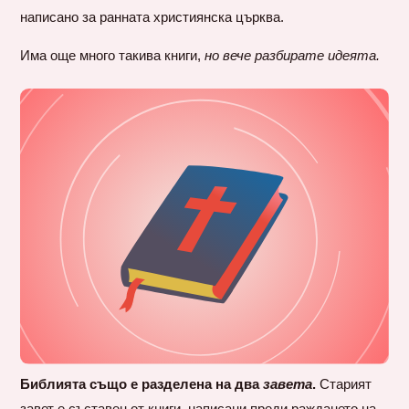
написано за ранната християнска църква.
Има още много такива книги,
но вече разбирате идеята.
Библията също е разделена на два
завета
.
Старият
завет е съставен от книги, написани преди раждането на