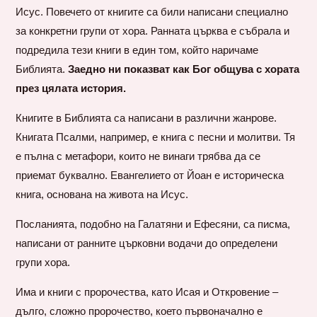
Исус. Повечето от книгите са били написани специално
за конкретни групи от хора. Ранната църква е събрала и
подредила тези книги в един том, който наричаме
Библията.
Заедно ни показват как Бог общува с хората
през цялата история.
Книгите в Библията са написани в различни жанрове.
Книгата Псалми, например, е книга с песни и молитви. Тя
е пълна с метафори, които не винаги трябва да се
приемат буквално. Евангелието от Йоан е историческа
книга, основана на живота на Исус.
Посланията, подобно на Галатяни и Ефесяни, са писма,
написани от ранните църковни водачи до определени
групи хора.
Има и книги с пророчества, като Исая и Откровение –
дълго, сложно пророчество, което първоначално е