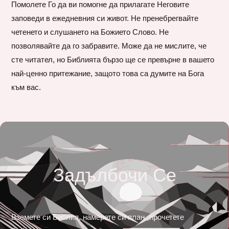
Помолете Го да ви помогне да прилагате Неговите
заповеди в ежедневния си живот. Не пренебрегвайте
четенето и слушането на Божието Слово. Не
позволявайте да го забравите. Може да не мислите, че
сте читател, но Библията бързо ще се превърне в вашето
най-ценно притежание, защото това са думите на Бога
към вас.
Задълбочи Се
Вземете си Библия, намерете си план „прочетете