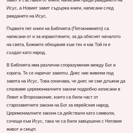
Исус, а Новият завет съдържа книги, написани след
раждането на Исус.
Първите пет книги на Библията (Петокнижието) са
написани от и за израилтяните, за да обяснят началото
на света, Божиите обещания към тях и как Той ги е
създал като народ.
В Библията има различни споразумения между Бог и
хората. Те се наричат
завети
. Днес ние живеем под
завета на Исус. Това означава, че днес не сме длъжни да
спазваме церемониалните закони подробно изписани в
Левит и Второзаконие, които са били част от
старозаветните закони на Бог за еврейския народ.
Церемониалните закони са действали като символи,
сочещи към Исус, така че са били завършени с Неговия
живот и смърт.