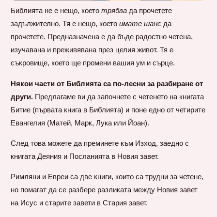
Библията не е нещо, което
трябва
да прочетете
задължително. Тя е нещо, което
имате шанс
да
прочетете. Предназначена е да бъде радостно четена,
изучавана и преживявана през целия живот. Тя е
съкровище, което ще промени вашия ум и сърце.
Някои части от Библията са по-лесни за разбиране от
други.
Предлагаме ви да започнете с четенето на книгата
Битие (първата книга в Библията) и поне едно от четирите
Евангелия (Матей, Марк, Лука или Йоан).
След това можете да прeминете към Изход, заедно с
книгата Деяния и Посланията в Новия завет.
Римляни и Евреи са две книги, които са трудни за четене,
но помагат да се разбере разликата между Новия завет
на Исус и старите завети в Стария завет.