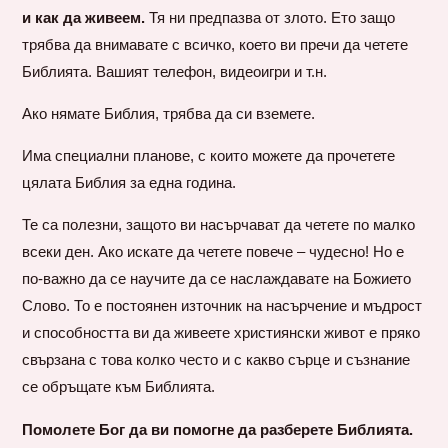
и как да живеем.
Тя ни предпазва от злото. Ето защо
трябва да внимавате с всичко, което ви пречи да четете
Библията. Вашият телефон, видеоигри и т.н.
Ако нямате Библия, трябва да си вземете.
Има специални планове, с които можете да прочетете
цялата Библия за една година.
Те са полезни, защото ви насърчават да четете по малко
всеки ден. Ако искате да четете повече – чудесно! Но е
по-важно да се научите да се наслаждавате на Божието
Слово. То е постоянен източник на насърчение и мъдрост
и способността ви да живеете християнски живот е пряко
свързана с това колко често и с какво сърце и съзнание
се обръщате към Библията.
Помолете Бог да ви помогне да разберете Библията.