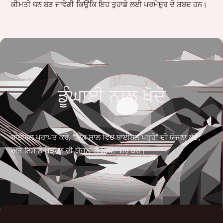
ਕੀਮਤੀ ਧਨ ਬਣ ਜਾਵੇਗੀ ਕਿਉਂਕਿ ਇਹ ਤੁਹਾਡੇ ਲਈ ਪਰਮੇਸ਼ੁਰ ਦੇ ਸ਼ਬਦ ਹਨ।
ਡੂੰਘਾਈ ਨਾਲ ਖੋਦੋ
ਬਾਈਬਲ ਪ੍ਰਾਪਤ ਕਰੋ, “ਇੱਕ ਸਾਲ ਵਿੱਚ ਬਾਈਬਲ ਪੜ੍ਹੋ” ਦੀ ਯੋਜਨਾ ਲੱਭੋ,
ਅਤੇ ਇਸ ਨੂੰ ਪੜ੍ਹਨ ਦੀ ਯੋਜਨਾ ਨੂੰ ਮੰਨਣਾ ਸ਼ੁਰੂ ਕਰੋ।