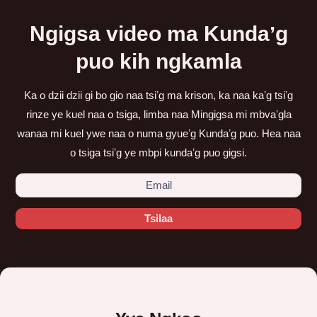
Ngigsa video ma Kundaʼg
puo kih ngkamla
Ka o dzii dzii gi bo gio naa tsiʼg ma krison, ka naa kaʼg tsiʼg
rinze ye kuel naa o tsiga, limba naa Mingigsa mi mbvaʼgla
wanaa mi kuel ywe naa o numa gyueʼg Kundaʼg puo. Hea naa
o tsiga tsiʼg ye mbpi kundaʼg puo gigsi.
Tsilaa