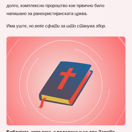
долго, комплексно пророштво кое првично било
напишано за ранохристијанската црква.
Има уште, но
веќе сфати за што станува збор.
Библијата, исто така, е поделена и на два
Завета.