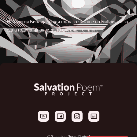
Набави си Библија, најди план за читање на Библијата за
една година и почни да го следиш тој план.
© Salvation Poem Project