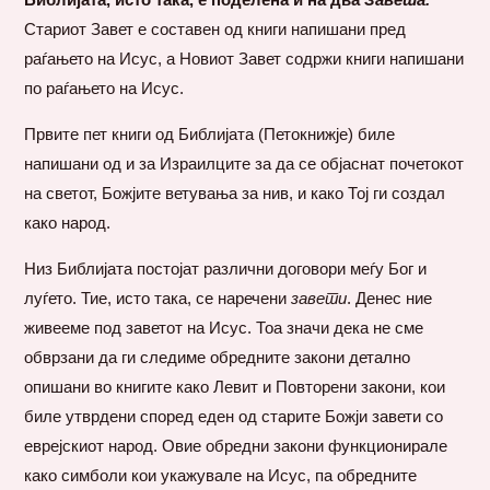
Стариот Завет е составен од книги напишани пред
раѓањето на Исус, а Новиот Завет содржи книги напишани
по раѓањето на Исус.
Првите пет книги од Библијата (Петокнижје) биле
напишани од и за Израилците за да се објаснат почетокот
на светот, Божјите ветувања за нив, и како Тој ги создал
како народ.
Низ Библијата постојат различни договори меѓу Бог и
луѓето. Тие, исто така, се наречени
завети
. Денес ние
живееме под заветот на Исус. Тоа значи дека не сме
обврзани да ги следиме обредните закони детално
опишани во книгите како Левит и Повторени закони, кои
биле утврдени според еден од старите Божји завети со
еврејскиот народ. Овие обредни закони функционирале
како симболи кои укажувале на Исус, па обредните