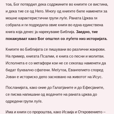
тоа, Бог потврдил дека содржините во книгите се вистина,
и дека тие се од Него. Многу од книгите биле наменети за
мошне карактеристични групи луѓе. Раната Црква ги
собрала и ги подредила овие книги во една единствена
книга која денес ја нарекуваме Библија.
Заедно, тие
покажуваат како Бог општел со луѓето низ историјата.
Книгите во Библијата се пишувани во различни жанрови.
На пример, книгата Псалми, е книга со песни и молитви.
Исполнета е со метафори кои не се секогаш наменети да
бидат буквално сфатени. Меѓутоа, Евангелието според
Јован е историско дело засновано на животот на Исус.
Посланијата, како оние до Галатјаните и до Ефесјаните,
се писма напишани од водачите на раната црква до
одредени групи луѓе.
Има и книги со пророштва, како Исаија и Откровението –