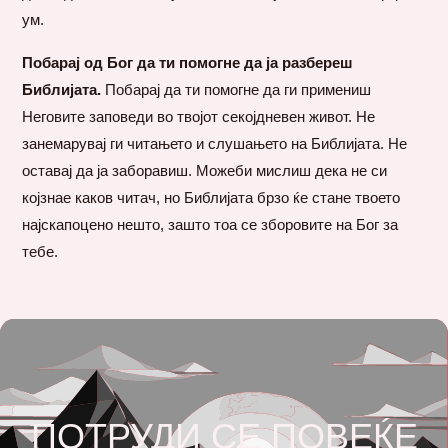
ум.
Побарај од Бог да ти помогне да ја разбереш
Библијата.
Побарај да ти помогне да ги примениш
Неговите заповеди во твојот секојдневен живот. Не
занемарувај ги читањето и слушањето на Библијата. Не
оставај да ја заборавиш. Можеби мислиш дека не си
којзнае каков читач, но Библијата брзо ќе стане твоето
најскапоцено нешто, зашто тоа се зборовите на Бог за
тебе.
ПОТРУДИ СЕ ПОВЕЌЕ