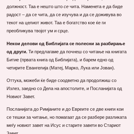
должност. Таа е нешто што
се
чита. Наменета е да биде
радост – да се чита, да се изучува и да се доживува во
текот на целиот живот. Таа е богатство кое ќе ги
преобликува твојот ум и срце.
Некои делови од Библијата се полесни за разбирање
од други.
Ти предлагаме да почнеш со читање на книгата
Битие (првата книга од Библијата), и барем едно од
четирите Евангелија (Матеј, Марко, Лука или Јован).
Оттука, можеби ќе биде соодветно да продолжиш со
Излез, заедно со Дела на апостолите, и Посланијата од
Новиот Завет.
Посланијата до Римјаните и до Евреите се две книги кои
се тешки за читање, но помагаат да се разбере разликата
меѓу новиот завет на Исус и старите завети во Стариот
Завет.