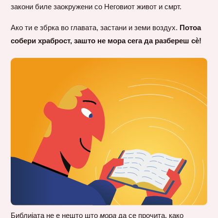
закони биле заокружени со Неговиот живот и смрт.
Ако ти е збрка во главата, застани и земи воздух.
Потоа
собери храброст, зашто не мора сега да разбереш сè!
Библијата не е нешто што
мора
да се прочита, како