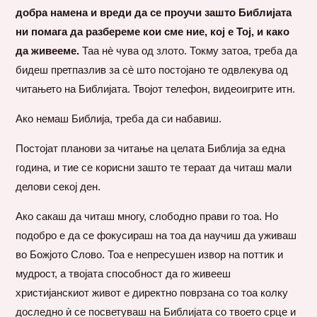
добра намена и вреди да се проучи зашто Библијата
ни помага да разбереме кои сме ние, кој е Тој, и како
да живееме.
Таа нè чува од злото. Токму затоа, треба да
бидеш претпазлив за сè што постојано те одвлекува од
читањето на Библијата. Твојот телефон, видеоигрите итн.
Ако немаш Библија, треба да си набавиш.
Постојат планови за читање на целата Библија за една
година, и тие се корисни зашто те тераат да читаш мали
делови секој ден.
Ако сакаш да читаш многу, слободно прави го тоа. Но
подобро е да се фокусираш на тоа да научиш да уживаш
во Божјото Слово. Тоа е непресушен извор на поттик и
мудрост, а твојата способност да го живееш
христијанскиот живот е директно поврзана со тоа колку
доследно ѝ се посветуваш на Библијата со твоето срце и