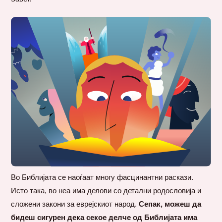
Во Библијата се наоѓаат многу фасцинантни раскази.
Исто така, во неа има делови со детални родословија и
сложени закони за еврејскиот народ.
Сепак, можеш да
бидеш сигурен дека секое делче од Библијата има