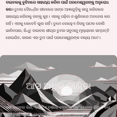
ବାଇବଲକୁ ବୁଝିବାରେ ସାହାଯ୍ୟ କରିବା ପାଇଁ ପରମେଶ୍ୱରଙ୍କୁ ଅନୁରୋଧ
କର।
ତୁମର ଦୈନନ୍ଦିନ ଜୀବନରେ ତାଙ୍କ ଆଜ୍ଞାଗୁଡ଼ିକୁ ଳାଗୁ କରିବାରେ
ସାହାଯ୍ୟ କରିବାକୁ ତାଙ୍କୁ କୁହ। ଏହାକୁ ପଢ଼ିବା ଓ ଶୁଣିବାରେ ଅବହେଳା କର
ନାହିଁ। ଏହାକୁ କେବେବି ଭୁଲ ନାହିଁ। ତୁମେ ବୋଧହୁଏ ନିଜକୁ ପାଠକ ବୋଲି
ଭାବିନପାର, କିନ୍ତୁ ବାଇବଲ ଶୀଘ୍ର ତୁମର ସବୁଠାରୁ ମୂଲ୍ୟବାନ ସମ୍ପତ୍ତି
ହୋଇଯିବ, କାରଣ ଏହା ତୁମ ପାଇଁ ପରମେଶ୍ୱରଙ୍କ ବାକ୍ୟ ଅଟେ।
ଆସ ଅଧିକ ଜାଣିବା
ଏକ ବାଇବଲ କିଣ, "ଗୋଟିଏ ବର୍ଷରେ ବାଇବଲ ପଢ଼" ଯୋଜନା ତିଆରି କର
ଏବଂ ସେହି ପଢ଼ିବା ଯୋଜନାକୁ ଅନୁସରଣ କରିବା ଆରମ୍ଭ କର।