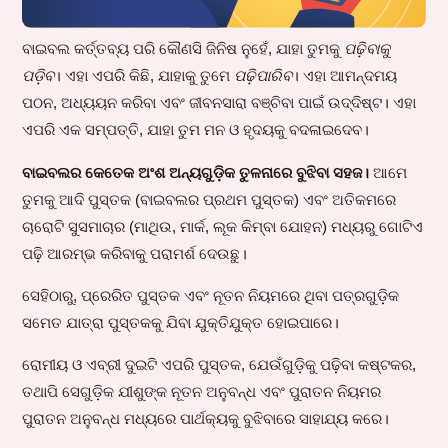
ବାଇବଲ କର୍ତ୍ତବ୍ୟ ପରି କୌଣସି ଜିନିଷ ନୁହେଁ, ଯାହା ତୁମକୁ
ପଢ଼ିବାକୁ
ପଡ଼ିବ
। ଏହା ଏପରି କିଛି, ଯାହାକୁ ତୁମେ
ପଢ଼ିପାରିବ
। ଏହା ଆମନ୍ଦମୟ
ପଠନ, ଅଧ୍ୟୟନ କରିବା ଏବଂ ଜୀବନସାରା ବଞ୍ଚିବା ପାଇଁ ଉଦ୍ଦିଷ୍ଟ। ଏହା
ଏପରି ଏକ ସମ୍ପତ୍ତି, ଯାହା ତୁମ ମନ ଓ ହୃଦୟକୁ ବଦଳାଇଦେବ।
ବାଇବଲର କେତେକ ଅଂଶ ଅନ୍ୟଗୁଡ଼ିକ ତୁଳନାରେ ବୁଝିବା ସହଜ।
ଆମେ
ତୁମକୁ ଆଦି ପୁସ୍ତକ (ବାଇବଲର ପ୍ରଥମ ପୁସ୍ତକ) ଏବଂ ଅତିକମରେ
ଚାରୋଟି ସୁସମାଚାର (ମାଥିଉ, ମାର୍କ, ଲୂକ କିମ୍ବା ଯୋହନ) ମଧ୍ୟରୁ ଗୋଟିଏ
ପଢ଼ି ଆରମ୍ଭ କରିବାକୁ ପରାମର୍ଶ ଦେଉଛୁ।
ସେହିଠାରୁ, ପ୍ରେରିତ ପୁସ୍ତକ ଏବଂ ନୂତନ ନିୟମରେ ଥିବା ପତ୍ରଗୁଡ଼ିକ
ସମେତ ଯାତ୍ରା ପୁସ୍ତକକୁ ଯିବା ଯୁକ୍ତିଯୁକ୍ତ ହୋଇପାରେ।
ରୋମୀୟ ଓ ଏବ୍ରୀ ଦୁଇଟି ଏପରି ପୁସ୍ତକ, ଯେଉଁଗୁଡ଼ିକୁ ପଢ଼ିବା କଷ୍ଟକର,
ତଥାପି ସେଗୁଡ଼ିକ ଯୀଶୁଙ୍କ ନୂତନ ଅନୁବନ୍ଧ ଏବଂ ପୁରାତନ ନିୟମର
ପୁରାତନ ଅନୁବନ୍ଧ ମଧ୍ୟରେ ପାର୍ଥକ୍ୟକୁ ବୁଝିବାରେ ସାହାଯ୍ୟ କରେ।