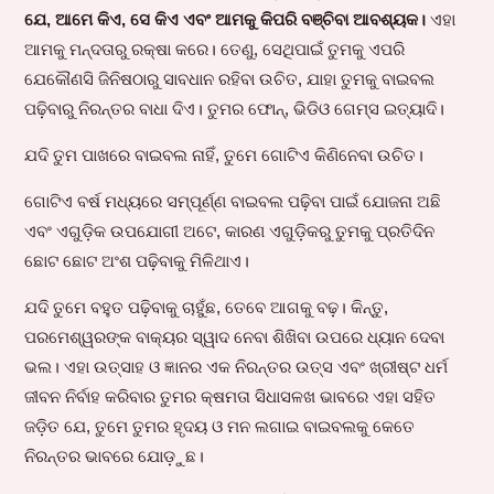
ଯେ, ଆମେ କିଏ, ସେ କିଏ ଏବଂ ଆମକୁ କିପରି ବଞ୍ଚିବା ଆବଶ୍ୟକ।
ଏହା
ଆମକୁ ମନ୍ଦତାରୁ ରକ୍ଷା କରେ। ତେଣୁ, ସେଥିପାଇଁ ତୁମକୁ ଏପରି
ଯେକୌଣସି ଜିନିଷଠାରୁ ସାବଧାନ ରହିବା ଉଚିତ, ଯାହା ତୁମକୁ ବାଇବଲ
ପଢ଼ିବାରୁ ନିରନ୍ତର ବାଧା ଦିଏ। ତୁମର ଫୋନ୍, ଭିଡିଓ ଗେମ୍ସ ଇତ୍ୟାଦି।
ଯଦି ତୁମ ପାଖରେ ବାଇବଲ ନାହିଁ, ତୁମେ ଗୋଟିଏ କିଣିନେବା ଉଚିତ।
ଗୋଟିଏ ବର୍ଷ ମଧ୍ୟରେ ସମ୍ପୂର୍ଣ୍ଣ ବାଇବଲ ପଢ଼ିବା ପାଇଁ ଯୋଜନା ଅଛି
ଏବଂ ଏଗୁଡ଼ିକ ଉପଯୋଗୀ ଅଟେ, କାରଣ ଏଗୁଡ଼ିକରୁ ତୁମକୁ ପ୍ରତିଦିନ
ଛୋଟ ଛୋଟ ଅଂଶ ପଢ଼ିବାକୁ ମିଳିଥାଏ।
ଯଦି ତୁମେ ବହୁତ ପଢ଼ିବାକୁ ଚାହୁଁଛ, ତେବେ ଆଗକୁ ବଢ଼। କିନ୍ତୁ,
ପରମେଶ୍ୱରଙ୍କ ବାକ୍ୟର ସ୍ୱାଦ ନେବା ଶିଖିବା ଉପରେ ଧ୍ୟାନ ଦେବା
ଭଲ। ଏହା ଉତ୍ସାହ ଓ ଜ୍ଞାନର ଏକ ନିରନ୍ତର ଉତ୍ସ ଏବଂ ଖ୍ରୀଷ୍ଟ ଧର୍ମ
ଜୀବନ ନିର୍ବାହ କରିବାର ତୁମର କ୍ଷମତା ସିଧାସଳଖ ଭାବରେ ଏହା ସହିତ
ଜଡ଼ିତ ଯେ, ତୁମେ ତୁମର ହୃଦୟ ଓ ମନ ଲଗାଇ ବାଇବଲକୁ କେତେ
ନିରନ୍ତର ଭାବରେ ଯୋଡ଼ୁଛ।