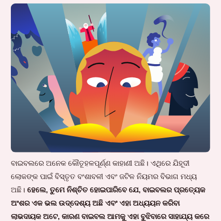
ବାଇବଲରେ ଅନେକ କୌତୂହଳପୂର୍ଣ୍ଣ କାହାଣୀ ଅଛି। ଏଥିରେ ଯିହୂଦୀ
ଲୋକଙ୍କ ପାଇଁ ବିସ୍ତୃତ ବଂଶାବଳୀ ଏବଂ ଜଟିଳ ନିୟମର ବିଭାଗ ମଧ୍ୟ
ଅଛି।
ହେଲେ, ତୁମେ ନିଶ୍ଚିତ ହୋଇପାରିବେ ଯେ, ବାଇବଲର ପ୍ରତ୍ୟେକ
ଅଂଶର ଏକ ଭଲ ଉଦ୍ଦେଶ୍ୟ ଅଛି ଏବଂ ଏହା ଅଧ୍ୟୟନ କରିବା
ଲାଭଦାୟକ ଅଟେ, କାରଣ ବାଇବଲ ଆମକୁ ଏହା ବୁଝିବାରେ ସାହାଯ୍ୟ କରେ