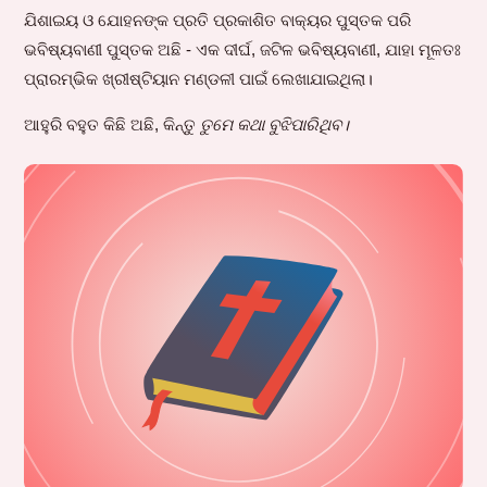
ଯିଶାଇୟ ଓ ଯୋହନଙ୍କ ପ୍ରତି ପ୍ରକାଶିତ ବାକ୍ୟର ପୁସ୍ତକ ପରି
ଭବିଷ୍ୟବାଣୀ ପୁସ୍ତକ ଅଛି - ଏକ ଦୀର୍ଘ, ଜଟିଳ ଭବିଷ୍ୟବାଣୀ, ଯାହା ମୂଳତଃ
ପ୍ରାରମ୍ଭିକ ଖ୍ରୀଷ୍ଟିୟାନ ମଣ୍ଡଳୀ ପାଇଁ ଲେଖାଯାଇଥିଲା।
ଆହୁରି ବହୁତ କିଛି ଅଛି, କିନ୍ତୁ
ତୁମେ କଥା ବୁଝିପାରିଥିବ।