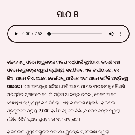
ପାଠ 8
ବାଇବଲକୁ ପରମେଶ୍ୱରଙ୍କ ବାକ୍ୟ ଏଥିପାଇଁ କୁହାଯାଏ, କାରଣ ଏହା
ପରମେଶ୍ୱରଙ୍କ ଦ୍ୱାରା ବ୍ୟାଖ୍ୟା କରାଯିବାର ଏକ ଉପାୟ ଯେ, ସେ
କିଏ, ଆମେ କିଏ, ଆମେ କେଉଁଠାରୁ ଆସିଛେ ଏବଂ ଆମେ କାହିଁକି ଅସ୍ତିତ୍ୱ
ପାଇଛେ।
ଏହା ଅତ୍ୟନ୍ତ ଜଟିଳ। ଯଦି ଆମେ ଆମର ବାଇବଲକୁ କୌଣସି
ଅନିୟମିତ ସ୍ଥାନରେ ଖୋଲି ପଢ଼ିବା ଆରମ୍ଭ କରିବା, ତେବେ ଆମେ
ବୋଧହୁଏ ଦ୍ୱନ୍ଦ୍ୱରେ ପଡ଼ିଯିବା। ଏହାର କାରଣ ହେଉଛି, ବାଇବଲ
ପ୍ରକୃତରେ ପ୍ରାୟ 2,000 ବର୍ଷ ଅବଧିରେ ବିଭିନ୍ନ ଲେଖକଙ୍କ ଦ୍ୱାରା
ଲିଖିତ 66ଟି ପୃଥକ ପୁସ୍ତକର ଏକ ସଂଗ୍ରହ।
ବାଇବଲର ପୁସ୍ତକଗୁଡ଼ିକ ପରମେଶ୍ୱରଙ୍କ ପ୍ରେରଣା ଦ୍ୱାରା