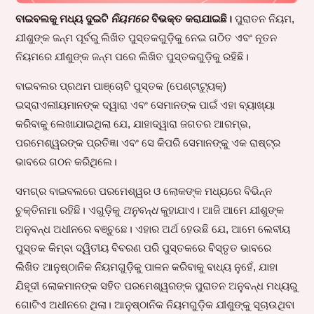
ବାଇବଲକୁ ମଧ୍ୟ ଦୁଇଟି
ନିୟମରେ
ବିଭକ୍ତ କରାଯାଇଛି।
ପୁରାତନ ନିୟମ,
ଯୀଶୁଙ୍କ ଜନ୍ମ ପୂର୍ବରୁ ଲିଖିତ ପୁସ୍ତକଗୁଡ଼ିକୁ ନେଇ ଗଠିତ ଏବଂ ନୂତନ
ନିୟମରେ ଯୀଶୁଙ୍କ ଜନ୍ମ ପରେ ଲିଖିତ ପୁସ୍ତକଗୁଡ଼ିକୁ ରହିଛି।
ବାଇବଲର ପ୍ରଥମ ପାଞ୍ଚୋଟି ପୁସ୍ତକ (ପେଣ୍ଟାଟ୍ୟୁକ୍)
ଇସ୍ରାଏଲୀୟମାନଙ୍କ ଦ୍ୱାରା ଏବଂ ସେମାନଙ୍କ ପାଇଁ ଏହା ବ୍ୟାଖ୍ୟା
କରିବାକୁ ଲେଖାଯାଇଥିଲା ଯେ, ଯାହାଦ୍ୱାରା ଜଗତର ଆରମ୍ଭ,
ପରମେଶ୍ୱରଙ୍କ ପ୍ରତିଜ୍ଞା ଏବଂ ସେ କିପରି ସେମାନଙ୍କୁ ଏକ ରାଷ୍ଟ୍ର
ଭାବରେ ଗଠନ କରିଥିଲେ।
ସମଗ୍ର ବାଇବଲରେ ପରମେଶ୍ୱର ଓ ଲୋକଙ୍କ ମଧ୍ୟରେ ବିଭିନ୍ନ
ଚୁକ୍ତିନାମା ରହିଛି। ଏଗୁଡ଼ିକୁ
ଅନୁବନ୍ଧ
କୁହାଯାଏ। ଆଜି ଆମେ ଯୀଶୁଙ୍କ
ଅନୁବନ୍ଧ ଅଧୀନରେ ବଞ୍ଚୁଛେ। ଏହାର ଅର୍ଥ ହେଉଛି ଯେ, ଆମେ ଲେବୀୟ
ପୁସ୍ତକ କିମ୍ବା ଦ୍ୱିତୀୟ ବିବରଣ ପରି ପୁସ୍ତକରେ ବିସ୍ତୃତ ଭାବରେ
ଲିଖିତ ଆନୁଷ୍ଠାନିକ ନିୟମଗୁଡ଼ିକୁ ପାଳନ କରିବାକୁ ବାଧ୍ୟ ନୁହେଁ, ଯାହା
ଯିହୂଦୀ ଲୋକମାନଙ୍କ ସହିତ ପରମେଶ୍ୱରଙ୍କ ପୁରାତନ ଅନୁବନ୍ଧ ମଧ୍ୟରୁ
ଗୋଟିଏ ଅଧୀନରେ ଥିଲା। ଆନୁଷ୍ଠାନିକ ନିୟମଗୁଡ଼ିକ ଯୀଶୁଙ୍କୁ ସୂଚାଉଥିବା