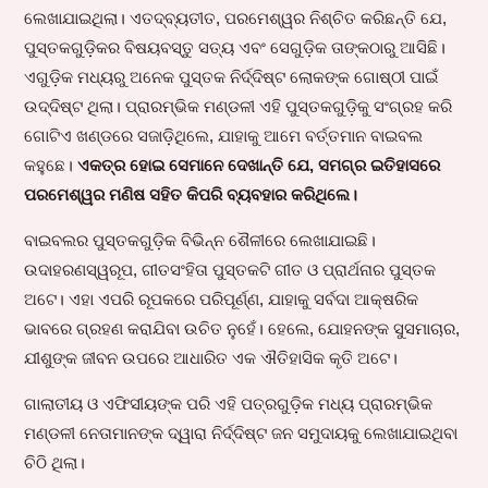
ଲେଖାଯାଇଥିଲା। ଏତଦ୍‌ବ୍ୟତୀତ, ପରମେଶ୍ୱର ନିଶ୍ଚିତ କରିଛନ୍ତି ଯେ,
ପୁସ୍ତକଗୁଡ଼ିକର ବିଷୟବସ୍ତୁ ସତ୍ୟ ଏବଂ ସେଗୁଡ଼ିକ ତାଙ୍କଠାରୁ ଆସିଛି।
ଏଗୁଡ଼ିକ ମଧ୍ୟରୁ ଅନେକ ପୁସ୍ତକ ନିର୍ଦ୍ଦିଷ୍ଟ ଲୋକଙ୍କ ଗୋଷ୍ଠୀ ପାଇଁ
ଉଦ୍ଦିଷ୍ଟ ଥିଲା। ପ୍ରାରମ୍ଭିକ ମଣ୍ଡଳୀ ଏହି ପୁସ୍ତକଗୁଡ଼ିକୁ ସଂଗ୍ରହ କରି
ଗୋଟିଏ ଖଣ୍ଡରେ ସଜାଡ଼ିଥିଲେ, ଯାହାକୁ ଆମେ ବର୍ତ୍ତମାନ ବାଇବଲ
କହୁଛେ।
ଏକତ୍ର ହୋଇ ସେମାନେ ଦେଖାନ୍ତି ଯେ, ସମଗ୍ର ଇତିହାସରେ
ପରମେଶ୍ୱର ମଣିଷ ସହିତ କିପରି ବ୍ୟବହାର କରିଥିଲେ।
ବାଇବଲର ପୁସ୍ତକଗୁଡ଼ିକ ବିଭିନ୍ନ ଶୈଳୀରେ ଲେଖାଯାଇଛି।
ଉଦାହରଣସ୍ୱରୂପ, ଗୀତସଂହିତା ପୁସ୍ତକଟି ଗୀତ ଓ ପ୍ରାର୍ଥନାର ପୁସ୍ତକ
ଅଟେ। ଏହା ଏପରି ରୂପକରେ ପରିପୂର୍ଣ୍ଣ, ଯାହାକୁ ସର୍ବଦା ଆକ୍ଷରିକ
ଭାବରେ ଗ୍ରହଣ କରାଯିବା ଉଚିତ ନୁହେଁ। ହେଲେ, ଯୋହନଙ୍କ ସୁସମାଚାର,
ଯୀଶୁଙ୍କ ଜୀବନ ଉପରେ ଆଧାରିତ ଏକ ଐତିହାସିକ କୃତି ଅଟେ।
ଗାଲାତୀୟ ଓ ଏଫିସୀୟଙ୍କ ପରି ଏହି ପତ୍ରଗୁଡ଼ିକ ମଧ୍ୟ ପ୍ରାରମ୍ଭିକ
ମଣ୍ଡଳୀ ନେତାମାନଙ୍କ ଦ୍ୱାରା ନିର୍ଦ୍ଦିଷ୍ଟ ଜନ ସମୁଦାୟକୁ ଲେଖାଯାଇଥିବା
ଚିଠି ଥିଲା।