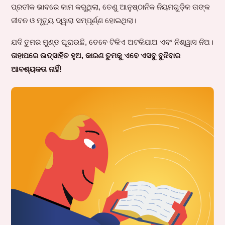
ପ୍ରତୀକ ଭାବରେ କାମ କରୁଥିଲା, ତେଣୁ ଆନୁଷ୍ଠାନିକ ନିୟମଗୁଡ଼ିକ ତାଙ୍କ
ଜୀବନ ଓ ମୃତ୍ୟୁ ଦ୍ୱାରା ସମ୍ପୂର୍ଣ୍ଣ ହୋଇଥିଲା।
ଯଦି ତୁମର ମୁଣ୍ଡ ଘୂରାଉଛି, ତେବେ ଟିକିଏ ଅଟକିଯାଅ ଏବଂ ନିଶ୍ୱାସ ନିଅ।
ତାହାପରେ ଉତ୍ସାହିତ ହୁଅ, କାରଣ ତୁମକୁ ଏବେ ଏସବୁ ବୁଝିବାର
ଆବଶ୍ୟକତା ନାହିଁ!