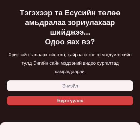
Тэгэхээр та Есүсийн төлөө
амьдралаа зориулахаар
шийджээ...
Одоо яах вэ?
Христийн талаарх ойлголт, хайраа өсгөн нэмэгдүүлэхийн
тулд Энгийн сайн мэдээний видео сургалтад
хамрагдаарай.
Бүртгүүлэх