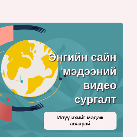
Энгийн сайн
мэдээний
видео
сургалт
Илүү ихийг мэдэж
аваарай