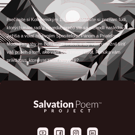
Prečítajte si Kolosenským 1:15-23 a zostavte si zoznam ľudí,
ktorých máte radi a nevedia, prečo ste sa rozhodli nasledovať
Ježiša a volať ho svojím Spasiteľom, Pánom a Priateľom.
Modlite sa, aby im Boh otvoril srdce, a aby vám umožnil šíriť
váš príbeh o tom, ako vám Boh zmenil život. Ponúka vám
príležitosti, ktoré ste zatiaľ nevyužili?