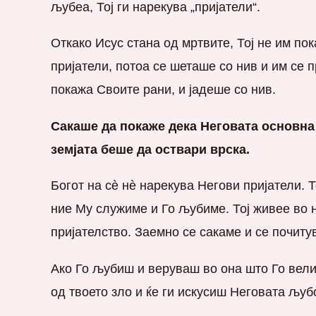
љубеа, Тој ги нарекува „пријатели“.
Откако Исус стана од мртвите, Тој не им пок
пријатели, потоа се шеташе со нив и им се п
покажа Своите рани, и јадеше со нив.
Сакаше да покаже дека Неговата основна
земјата беше да оствари врска.
Богот на сè нè нарекува Негови пријатели. Т
ние Му служиме и Го љубиме. Тој живее во 
пријателство. Заемно се сакаме и се почиту
Ако Го љубиш и веруваш во она што Го вели
од твоето зло и ќе ги искусиш Неговата љубо