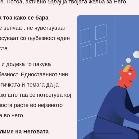
бе. Потоа, активно
барај
ја твојатa желба за Него.
 тоа како се бара
 венчаат, не чувствуваат
несуваат со љубезност еден
сте.
 и додека го пакува
безност. Едноставниот чин
ичката ѝ помага да ја
ко што таа се потсетува кој
носта расте во нејзиното
а во него.
слиме на Неговата