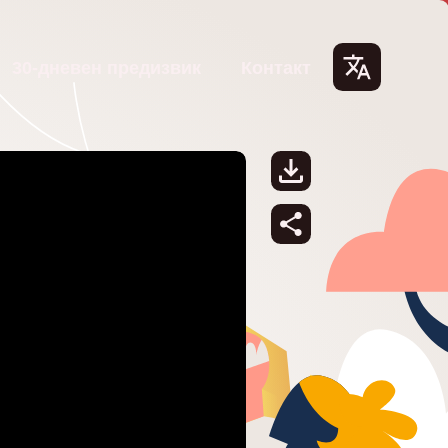
30-дневен предизвик
Контакт
Lang
uage
s