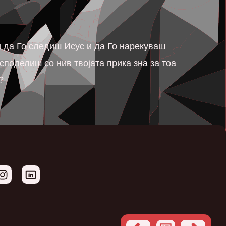
ши да Го следиш Исус и да Го нарекуваш
споделиш со нив твојата прика зна за тоа
?