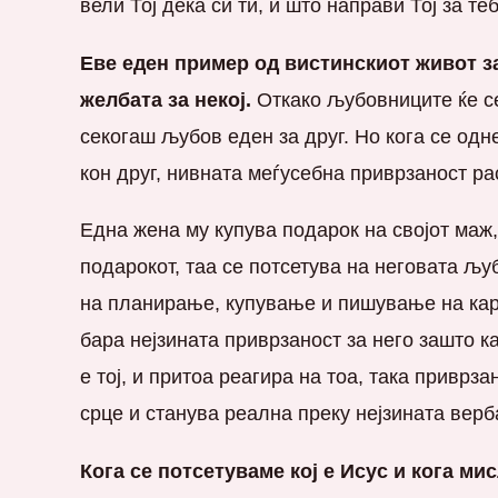
вели Тој дека си ти, и што направи Тој за те
Еве еден пример од вистинскиот живот за
желбата за некој.
Откако љубовниците ќе се
секогаш љубов еден за друг. Но кога се од
кон друг, нивната меѓусебна приврзаност ра
Една жена му купува подарок на својот маж,
подарокот, таа се потсетува на неговата љу
на планирање, купување и пишување на карт
бара нејзината приврзаност за него зашто ка
е тој, и притоа реагира на тоа, така приврза
срце и станува реална преку нејзината верб
Кога се потсетуваме кој е Исус и кога ми