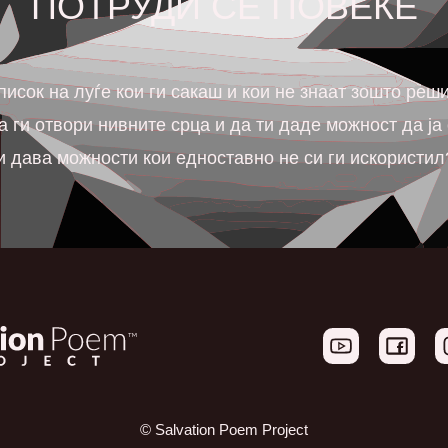
ПОТРУДИ СЕ ПОВЕЌЕ
список на луѓе кои ги сакаш и кои не знаат зошто ре
а ги отвори нивните срца и да ти даде можност да ја 
 ти дава можности кои едноставно не си ги искористил
© Salvation Poem Project