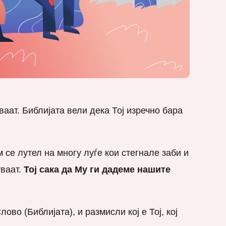
уваат. Библијата вели дека Тој изречно бара
 се лутел на многу луѓе кои стегнале заби и
уваат.
Тој сака да Му ги дадеме нашите
во (Библијата), и размисли кој е Тој, кој