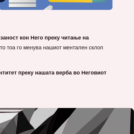
заност кон Него преку читање на
то тоа го менува нашиот ментален склоп
нтитет преку нашата верба во Неговиот