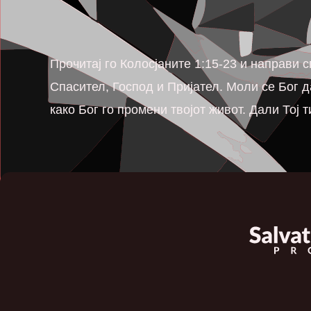
Прочитај го Колосјаните 1:15-23 и направи 
Спасител, Господ и Пријател. Моли се Бог д
како Бог го промени твојот живот. Дали Тој