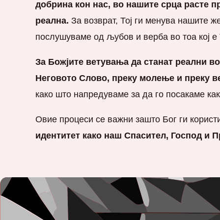
добрина кон нас, во нашите срца расте п
реална.
За возврат, Тој ги менува нашите ж
послушуваме од љубов и верба во тоа кој е 
За Божјите ветувања да станат реални во
Неговото Слово, преку молење и преку в
како што напредуваме за да го посакаме как
Овие процеси се важни зашто Бог ги корист
идентитет како наш Спасител, Господ и П