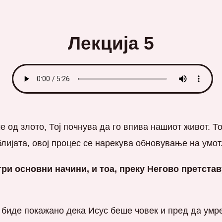
Лекција 5
е од злото, Тој почнува да го впива нашиот живот. То
лијата, овој процес се нарекува обновување на умот
три основни начини, и тоа, преку Негово претста
 биде покажано дека Исус беше човек и пред да умре 