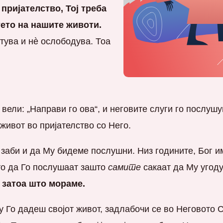
пријателство, Тој треба
тето на нашите животи.
тува и нè ослободува. Тоа
ј вели: „Направи го ова“, и неговите слуги го послуш
живот во пријателство со Него.
е заби и да Му бидеме послушни. Низ годините, Бог им
то да Го послушаат зашто
самите
сакаат да Му угод
 затоа што мораме.
Го дадеш својот живот, задлабочи се во Неговото Сло