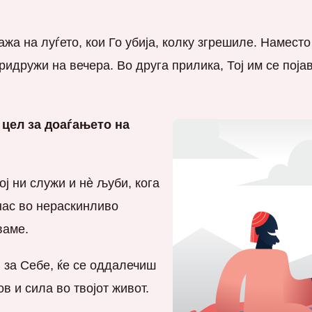
ажа на луѓето, кои Го убија, колку згрешиле. Наместо
ридружи на вечера. Во друга прилика, Тој им се поја
 цел за доаѓањето на
ој ни служи и нè љуби, кога
нас во нераскинливо
ваме.
 за Себе, ќе се оддалечиш
в и сила во твојот живот.