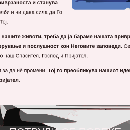
риврзаноста и станува
елби и ни дава сила да Го
Тој.
 нашите животи, треба да ја бараме нашата привр
ерување и послушност кон Неговите заповеди.
Се
о наш Спасител, Господ и Пријател.
и за да нè промени.
Тој го преобликува нашиот иде
ријател.