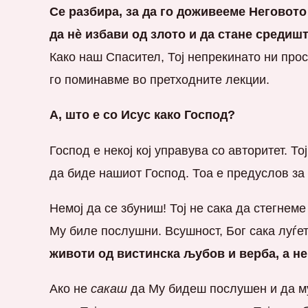
Се разбира, за да го доживееме Неговото 
да нè избави од злото и да стане средиш
Како наш Спасител, Тој непрекинато ни прос
го поминавме во претходните лекции.
А, што е со Исус како Господ?
Господ е некој кој управува со авторитет. То
да биде нашиот Господ. Тоа е предуслов за 
Немој да се збуниш! Тој не сака да стегнем
Му биле послушни. Всушност, Бог сака луѓе
животи од вистинска љубов и верба, а не
Ако не
сакаш
да Му бидеш послушен и да му 