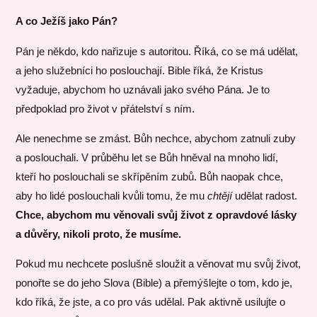
A co Ježíš jako Pán?
Pán je někdo, kdo nařizuje s autoritou. Říká, co se má udělat,
a jeho služebníci ho poslouchají. Bible říká, že Kristus
vyžaduje, abychom ho uznávali jako svého Pána. Je to
předpoklad pro život v přátelství s ním.
Ale nenechme se zmást. Bůh nechce, abychom zatnuli zuby
a poslouchali. V průběhu let se Bůh hněval na mnoho lidí,
kteří ho poslouchali se skřípěním zubů. Bůh naopak chce,
aby ho lidé poslouchali kvůli tomu, že mu
chtějí
udělat radost.
Chce, abychom mu věnovali svůj život z opravdové lásky
a důvěry, nikoli proto, že musíme.
Pokud mu nechcete poslušně sloužit a věnovat mu svůj život,
ponořte se do jeho Slova (Bible) a přemýšlejte o tom, kdo je,
kdo říká, že jste, a co pro vás udělal. Pak aktivně usilujte o