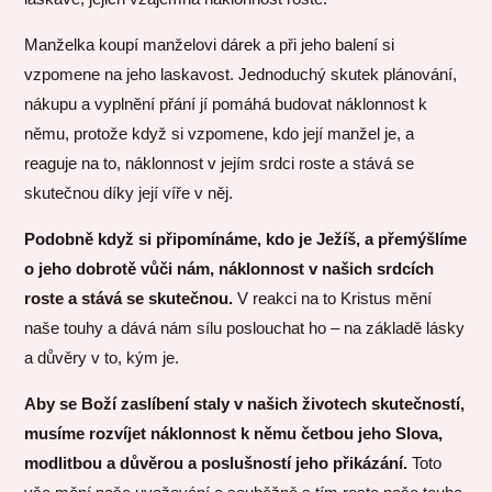
Manželka koupí manželovi dárek a při jeho balení si
vzpomene na jeho laskavost. Jednoduchý skutek plánování,
nákupu a vyplnění přání jí pomáhá budovat náklonnost k
němu, protože když si vzpomene, kdo její manžel je, a
reaguje na to, náklonnost v jejím srdci roste a stává se
skutečnou díky její víře v něj.
Podobně když si připomínáme, kdo je Ježíš, a přemýšlíme
o jeho dobrotě vůči nám, náklonnost v našich srdcích
roste a stává se skutečnou.
V reakci na to Kristus mění
naše touhy a dává nám sílu poslouchat ho – na základě lásky
a důvěry v to, kým je.
Aby se Boží zaslíbení staly v našich životech skutečností,
musíme rozvíjet náklonnost k němu četbou jeho Slova,
modlitbou a důvěrou a poslušností jeho přikázání.
Toto