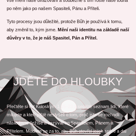
vše mění naše uvažování a souběžně s tím roste naše touha
po něm jako po našem Spasiteli, Pánu a Příteli.
Tyto procesy jsou důležité, protože Bůh je používá k tomu,
aby změnil to, kým jsme.
Mění naši identitu na základě naší
důvěry v to, že je náš Spasitel, Pán a Přítel.
JDĚTE DO HLOUBKY
Přečtěte si list Koloským 1,15–23 a sepište seznam lidí, které
milujete a kteří ještě neslyšeli o tom, proč jste se rozhodli
následovat Ježíše a nazývat ho Spasitelem, Pánem a
Přítelem. Modlete se za to, aby Bůh otevřel jejich srdce a dal