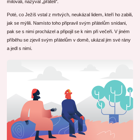
milovali, nazýval „přáteli“.
Poté, co Ježíš vstal z mrtvých, neukázal lidem, kteří ho zabili,
jak se mýlili. Namísto toho připravil svým přátelům snídani,
pak se s nimi procházel a připojil se k nim při večeři. V jiném
příběhu se zjevil svým přátelům v domě, ukázal jim své rány
a jedl s nimi.