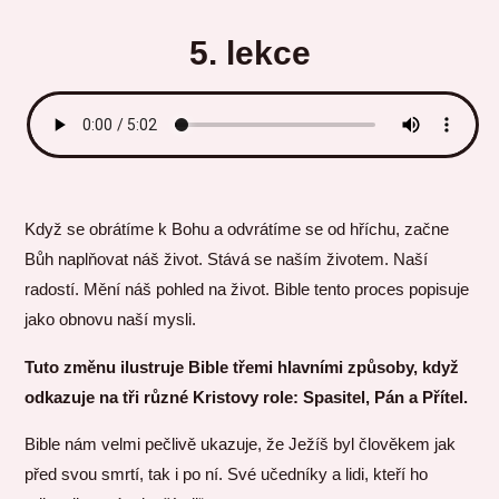
5. lekce
Když se obrátíme k Bohu a odvrátíme se od hříchu, začne
Bůh naplňovat náš život. Stává se naším životem. Naší
radostí. Mění náš pohled na život. Bible tento proces popisuje
jako obnovu naší mysli.
Tuto změnu ilustruje Bible třemi hlavními způsoby, když
odkazuje na tři různé Kristovy role:
Spasitel, Pán a Přítel.
Bible nám velmi pečlivě ukazuje, že Ježíš byl člověkem jak
před svou smrtí, tak i po ní. Své učedníky a lidi, kteří ho