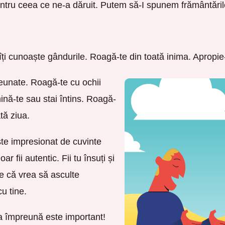
u ceea ce ne-a dăruit. Putem să-I spunem frământările, t
îți cunoaște gândurile. Roagă-te din toată inima. Apropie-
reunate. Roagă-te cu ochii
hină-te sau stai întins. Roagă-
tă ziua.
e impresionat de cuvinte
fii autentic. Fii tu însuți și
 că vrea să asculte
cu tine.
 împreună este important!