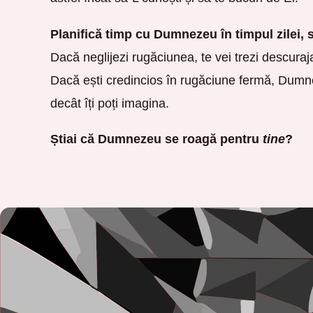
Planifică timp cu Dumnezeu în timpul zilei, s
Dacă neglijezi rugăciunea, te vei trezi descuraja
Dacă ești credincios în rugăciune fermă, Dumn
decât îți poți imagina.
Știai că Dumnezeu se roagă pentru
tine
?