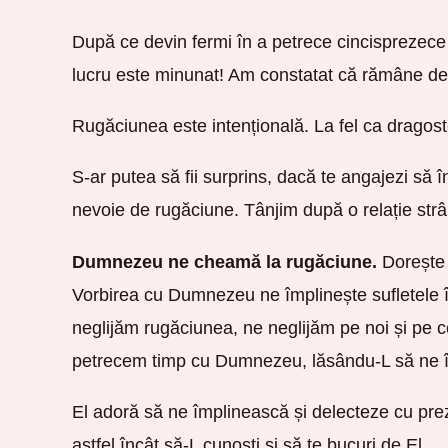
După ce devin fermi în a petrece cincisprezece 
lucru este minunat! Am constatat că rămâne de aj
Rugăciunea este intențională. La fel ca dragoste
S-ar putea să fii surprins, dacă te angajezi să 
nevoie de rugăciune. Tânjim după o relație str
Dumnezeu ne cheamă la rugăciune.
Dorește 
Vorbirea cu Dumnezeu ne împlinește sufletele 
neglijăm rugăciunea, ne neglijăm pe noi și pe ce
petrecem timp cu Dumnezeu, lăsându-L să ne înt
El adoră să ne împlinească și delecteze cu preze
astfel încât să-L cunoști și să te bucuri de El.