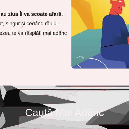
au ziua Îl va scoate afară.
t, singur și cedând răului.
ezeu te va răsplăti mai adânc
Caută Mai Adânc