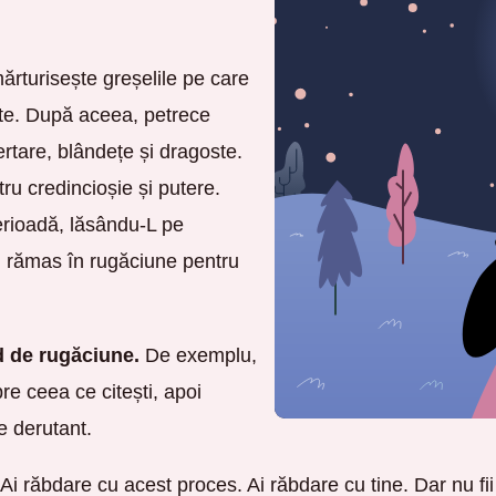
ărturisește greșelile pe care
rte. După aceea, petrece
rtare, blândețe și dragoste.
ru credincioșie și putere.
perioadă, lăsându-L pe
 rămas în rugăciune pentru
d de rugăciune.
De exemplu,
e ceea ce citești, apoi
e derutant.
Ai răbdare cu acest proces. Ai răbdare cu tine. Dar nu fii