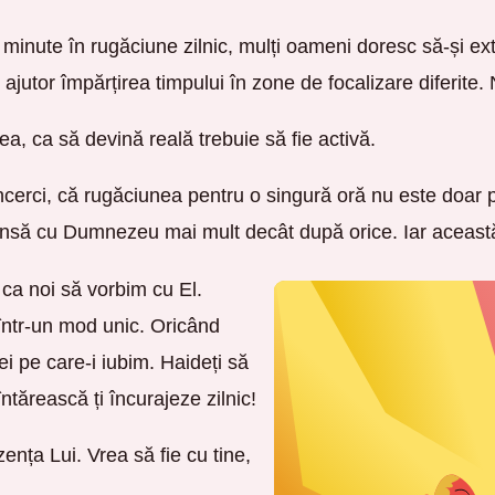
minute în rugăciune zilnic, mulți oameni doresc să-și ex
utor împărțirea timpului în zone de focalizare diferite. N
a, ca să devină reală trebuie să fie activă.
încerci, că rugăciunea pentru o singură oră nu este doar p
ânsă cu Dumnezeu mai mult decât după orice. Iar această
ca noi să vorbim cu El.
într-un mod unic. Oricând
i pe care-i iubim. Haideți să
ărească ți încurajeze zilnic!
nța Lui. Vrea să fie cu tine,