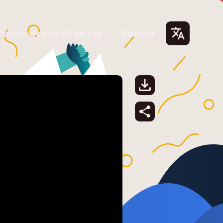
Provocarea de 30 de zile
Contact
Lang
uage
s