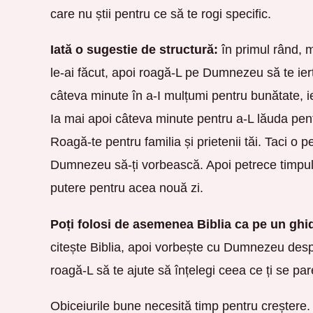
care nu știi pentru ce să te rogi specific.
Iată o sugestie de structură:
în primul rând, m
le-ai făcut, apoi roagă-L pe Dumnezeu să te ie
câteva minute în a-I mulțumi pentru bunătate, ie
Ia mai apoi câteva minute pentru a-L lăuda pent
Roagă-te pentru familia și prietenii tăi. Taci o 
Dumnezeu să-ți vorbească. Apoi petrece timpul
putere pentru acea nouă zi.
Poți folosi de asemenea Biblia ca pe un ghi
citește Biblia, apoi vorbește cu Dumnezeu despr
roagă-L să te ajute să înțelegi ceea ce ți se par
Obiceiurile bune necesită timp pentru creștere. 