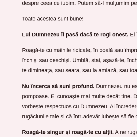
despre ceea ce iubim. Putem să-I mulțumim pentr
Toate acestea sunt bune!
Lui Dumnezeu îi pasă dacă te rogi onest.
El 
Roagă-te cu mâinile ridicate, în poală sau împ
închiși sau deschiși. Umblă, stai, așază-te, înc
te dimineața, sau seara, sau la amiază, sau toa
Nu încerca să suni profund.
Dumnezeu nu est
pompoase. El cunoaște mai multe decât tine. Doar 
vorbește respectuos cu Dumnezeu. Ai încredere
rugăciunile tale și că într-adevăr iubește să fie 
Roagă-te singur și roagă-te cu alții.
A ne ruga