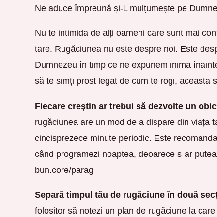
Ne aduce împreună și-L mulțumește pe Dumne
Nu te intimida de alți oameni care sunt mai conf
tare. Rugăciunea nu este despre noi. Este des
Dumnezeu în timp ce ne expunem inima înainte
să te simți prost legat de cum te rogi, aceasta
Fiecare creștin ar trebui să dezvolte un obi
rugăciunea are un mod de a dispare din viața ta
cincisprezece minute periodic. Este recomandat
când programezi noaptea, deoarece s-ar putea s
bun.core/parag
Separă timpul tău de rugăciune în două secți
folositor să notezi un plan de rugăciune la care s