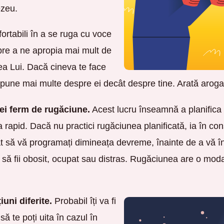
zeu.
ortabili în a se ruga cu voce
pre a ne apropia mai mult de
a Lui. Dacă cineva te face
 spune mai multe despre ei decât despre tine. Arată aroga
cei ferm de rugăciune.
Acest lucru înseamnă a planifica 
 rapid. Dacă nu practici rugăciunea planificată, ia în c
 să vă programați dimineața devreme, înainte de a vă înc
ă fii obosit, ocupat sau distras. Rugăciunea are o modal
uni diferite.
Probabil îți va fi
ă te poți uita în cazul în