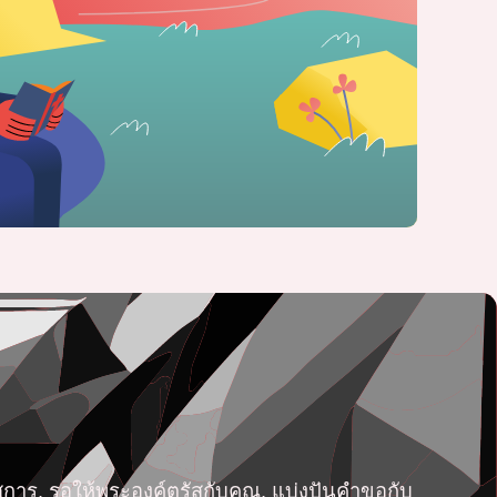
สการ, รอให้พระองค์ตรัสกับคุณ, แบ่งปันคำขอกับ