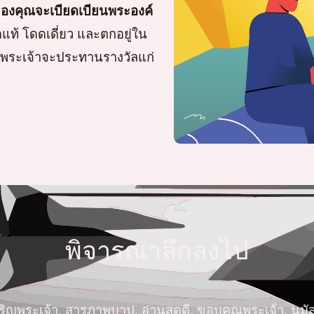
นของคุณจะเบียดเบียนพระองค์
ท้ โดดเดี่ยว และตกอยู่ใน
น พระเจ้าจะประทานรางวัลแก่
พิจารณาลึกลงไป
ริญพระเจ้า, สารภาพบาป, อ่านสดุดี, ขอบคุณพระเจ้า, นมั