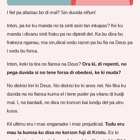
I fiel pa afastau bo di mal? Sin duvida niñun!
Inton, pa ke ku manda no ta sinti asin tan inkapas? Ke ku
manda i dixanu sinti fraku pa no dipindi del. Ka bu dixa bu
frakeza nganau, ma sin,dixal sedu razon pa bu fia na Deus pa
i sedu bu forsa.
Inton, keki ta tira no fiansa na Deus?
Ora ki, di repenti, no
pega duvida si no tene forsa di obedesi, ke ki muda?
No diskisi kin ki Deus. No diskisi ke ki anos nel. No fika ku
duvida na no fiansa kuma el i tene puder pa vitanu di kudji
mal. I, na bardadi, no dixa no korson bai lundju del pa utru
kusa.
Kil ultimu eru i mas enganador i mas prejudicial.
Tudu eru
mau ta kumsa ku dixa no korson fuji di Kristu.
Es ki