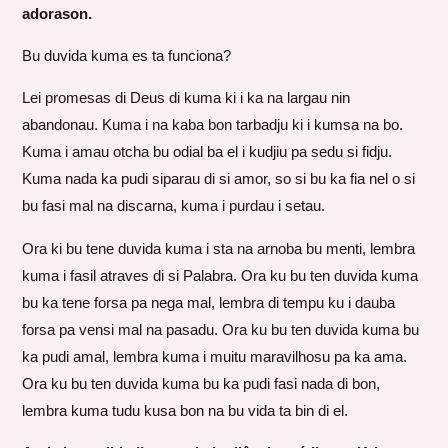
adorason.
Bu duvida kuma es ta funciona?
Lei promesas di Deus di kuma ki i ka na largau nin
abandonau. Kuma i na kaba bon tarbadju ki i kumsa na bo.
Kuma i amau otcha bu odial ba el i kudjiu pa sedu si fidju.
Kuma nada ka pudi siparau di si amor, so si bu ka fia nel o si
bu fasi mal na discarna, kuma i purdau i setau.
Ora ki bu tene duvida kuma i sta na arnoba bu menti, lembra
kuma i fasil atraves di si Palabra. Ora ku bu ten duvida kuma
bu ka tene forsa pa nega mal, lembra di tempu ku i dauba
forsa pa vensi mal na pasadu. Ora ku bu ten duvida kuma bu
ka pudi amal, lembra kuma i muitu maravilhosu pa ka ama.
Ora ku bu ten duvida kuma bu ka pudi fasi nada di bon,
lembra kuma tudu kusa bon na bu vida ta bin di el.