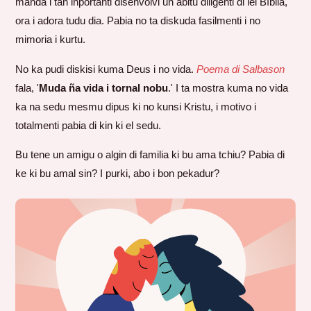
manda i tan inportanti disenvolvi un abitu diligenti di lei Bíblia,
ora i adora tudu dia. Pabia no ta diskuda fasilmenti i no
mimoria i kurtu.
No ka pudi diskisi kuma Deus i no vida.
Poema di Salbason
fala, '
Muda ña vida i tornal nobu
.' I ta mostra kuma no vida
ka na sedu mesmu dipus ki no kunsi Kristu, i motivo i
totalmenti pabia di kin ki el sedu.
Bu tene un amigu o algin di familia ki bu ama tchiu? Pabia di
ke ki bu amal sin? I purki, abo i bon pekadur?