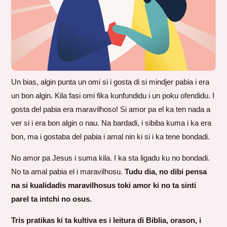
Un bias, algin punta un omi si i gosta di si mindjer pabia i era
un bon algin. Kila fasi omi fika kunfundidu i un poku ofendidu. I
gosta del pabia era maravilhoso! Si amor pa el ka ten nada a
ver si i era bon algin o nau. Na bardadi, i sibiba kuma i ka era
bon, ma i gostaba del pabia i amal nin ki si i ka tene bondadi.
No amor pa Jesus i suma kila. I ka sta ligadu ku no bondadi.
No ta amal pabia el i maravilhosu.
Tudu dia, no dibi pensa
na si kualidadis maravilhosus toki amor ki no ta sinti
parel ta intchi no osus.
Tris pratikas ki ta kultiva es i leitura di Biblia, orason, i