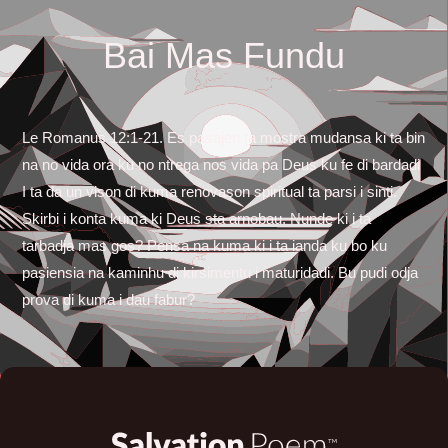
Bai Mas Fundu
Le Romanus 12:1-21. Es pasajen ta mostra mudansa ki ta bin
na no vida ora ku no ntrega nos vida pa Deus ku fe di bardadi
I ta da un vison di kuma renovason spiritual ta parsi i sinti.
Skirbi i konta kuma ki Deus sta arnobau. Nunde ki i ta
tarbadja mas gos? Pensa na kuma ki i ta ianda ku bo ku
pasiensia na kaminhu di kirsimentu i maturidadi. Bu pudi odja
prova di kuma i dau fabur?