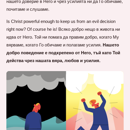
нашето доверие в Него и чрез усилията ни да Го обичаме,
почитаме и слушаме.
Is Christ powerful enough to keep us from an evil decision
right now? Of course he is! Всяко добро нещо в живота ни
идва от Него. Той ни помага да правим добро, когато Му
вярваме, когато Го обичаме и полагаме усилия.
Нашето
добро поведение е подкрепено от Него, тъй като Той
действа чрез нашата вяра, любов и усилия.