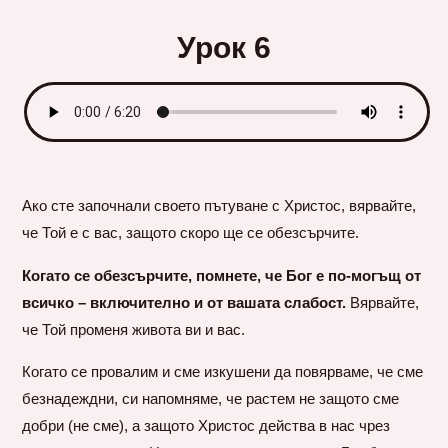
Урок 6
Ако сте започнали своето пътуване с Христос, вярвайте,
че Той е с вас, защото скоро ще се обезсърчите.
Когато се обезсърчите, помнете, че Бог е по-могъщ от
всичко – включително и от вашата слабост.
Вярвайте,
че Той променя живота ви и вас.
Когато се провалим и сме изкушени да повярваме, че сме
безнадеждни, си напомняме, че растем не защото сме
добри (не сме), а защото Христос действа в нас чрез