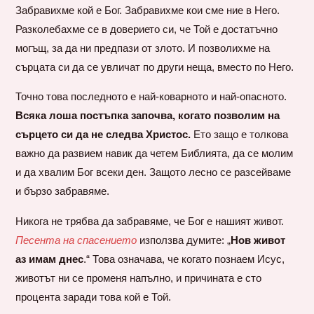
Забравихме кой е Бог. Забравихме кои сме ние в Него.
Разколебахме се в доверието си, че Той е достатъчно
могъщ, за да ни предпази от злото. И позволихме на
сърцата си да се увличат по други неща, вместо по Него.
Точно това последното е най-коварното и най-опасното.
Всяка лоша постъпка започва, когато позволим на
сърцето си да не следва Христос.
Ето защо е толкова
важно да развием навик да четем Библията, да се молим
и да хвалим Бог всеки ден. Защото лесно се разсейваме
и бързо забравяме.
Никога не трябва да забравяме, че Бог е нашият живот.
Песента на спасението
използва думите: „
Нов живот
аз имам днес
.“ Това означава, че когато познаем Исус,
животът ни се променя напълно, и причината е сто
процента заради това кой е Той.