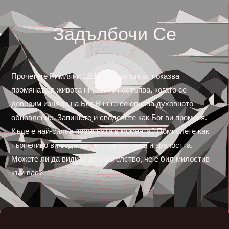
Задълбочи Се
Прочетете Римляни 12:1-21. Този откъс показва
промяната в живота ни, която настъпва, когато се
доверим изцяло на Бог. В него се описва духовното
обновление. Запишете и споделете как Бог ви променя.
Къде е най-силна промяната в момента? Помислете как
търпеливо ви води по пътя на растежа и зрелостта.
Можете ли да видите доказателство, че е бил милостив
към вас?