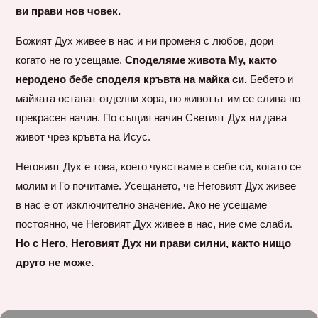
ви прави нов човек.
Божият Дух живее в нас и ни променя с любов, дори
когато не го усещаме.
Споделяме живота Му, както
неродено бебе споделя кръвта на майка си.
Бебето и
майката остават отделни хора, но животът им се слива по
прекрасен начин. По същия начин Светият Дух ни дава
живот чрез кръвта на Исус.
Неговият Дух е това, което чувстваме в себе си, когато се
молим и Го почитаме. Усещането, че Неговият Дух живее
в нас е от изключително значение. Ако не усещаме
постоянно, че Неговият Дух живее в нас, ние сме слаби.
Но с Него, Неговият Дух ни прави силни, както нищо
друго не може.