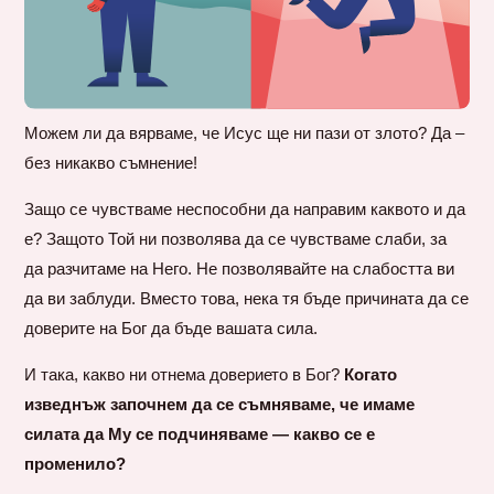
Можем ли да вярваме, че Исус ще ни пази от злото? Да –
без никакво съмнение!
Защо се чувстваме неспособни да направим каквото и да
е? Защото Той ни позволява да се чувстваме слаби, за
да разчитаме на Него. Не позволявайте на слабостта ви
да ви заблуди. Вместо това, нека тя бъде причината да се
доверите на Бог да бъде вашата сила.
И така, какво ни отнема доверието в Бог?
Когато
изведнъж започнем да се съмняваме, че имаме
силата да Му се подчиняваме — какво се е
променило?