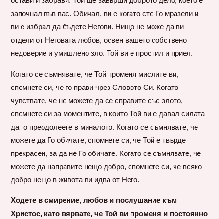
остави и забрави. Той ще завърши доброто дело, което е
започнал във вас. Обичал, ви е когато сте Го мразели и
ви е избрал да бъдете Негови. Нищо не може да ви
отдели от Неговата любов, освен вашето собствено
недоверие и умишлено зло. Той ви е простил и приел.
Когато се съмнявате, че Той променя мислите ви,
спомнете си, че го прави чрез Словото Си. Когато
чувствате, че не можете да се справите със злото,
спомнете си за моментите, в които Той ви е давал силата
да го преодолеете в миналото. Когато се съмнявате, че
можете да Го обичате, спомнете си, че Той е твърде
прекрасен, за да не Го обичате. Когато се съмнявате, че
можете да направите нещо добро, спомнете си, че всяко
добро нещо в живота ви идва от Него.
Ходете в смирение, любов и послушание към
Христос, като вярвате, че Той ви променя и постоянно