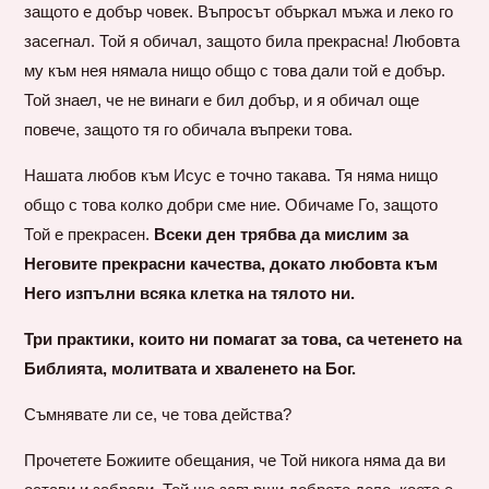
защото е добър човек. Въпросът объркал мъжа и леко го
засегнал. Той я обичал, защото била прекрасна! Любовта
му към нея нямала нищо общо с това дали той е добър.
Той знаел, че не винаги е бил добър, и я обичал още
повече, защото тя го обичала въпреки това.
Нашата любов към Исус е точно такава. Тя няма нищо
общо с това колко добри сме ние. Обичаме Го, защото
Той е прекрасен.
Всеки ден трябва да мислим за
Неговите прекрасни качества, докато любовта към
Него изпълни всяка клетка на тялото ни.
Три практики, които ни помагат за това, са четенето на
Библията, молитвата и хваленето на Бог.
Съмнявате ли се, че това действа?
Прочетете Божиите обещания, че Той никога няма да ви