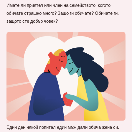
Имате ли приятел или член на семейството, когото
обичате страшно много? Защо ги обичате? Обичате ги,
защото сте добър човек?
Един ден някой попитал един мъж дали обича жена си,