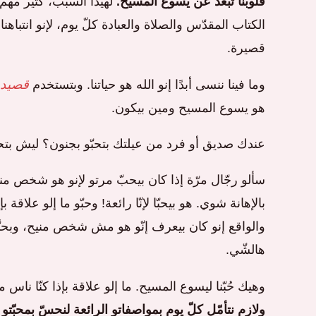
قلوبنا تبعّد عن يسوع المسيح.
لهيدا السبب، كتير مهم إن
الكتاب المقدّس والصلاة والعبادة كلّ يوم، لإنو انتباهنا
قصيرة.
وما فينا ننسى أبدًا إنو الله هو حياتنا. وبتستخدم
قصيدة
هو يسوع المسيح ومين بيكون.
عندك صديق أو فرد من عيلتك بتحبّو بجنون؟ ليش ب
سألو رجّال مرّة إذا كان بيحبّ مرتو لإنو هو شخص منيح
بالإهانة شوي. هو بيحبّا لإنّا رائعة! وحبّو ما إلو علاق
والواقع إنو كان بيعرف إنّو هو مش شخص منيح، وبحبَّا أ
هالشّي.
وهيك حُبّنا ليسوع المسيح. ما إلو علاقة بإذا كنّا ناس من
ولازم نتأمّل كلّ يوم بمواصفاتو الرائعة لنحسّ بمحبّتو