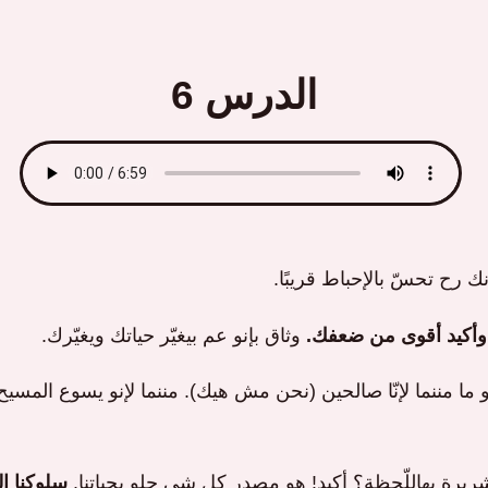
الدرس 6
 رح تحسّ بالإحباط قريبًا.
، وأكيد أقوى من ضعفك.
وثاق بإنو عم بيغيّر حياتك ويغيّرك.
إنو ما مننما لإنّا صالحين (نحن مش هيك). مننما لإنو يسوع المسي
شريرة بهاللّحظة؟ أكيد! هو مصدر كل شي حلو بحياتنا.
سلوكنا الم