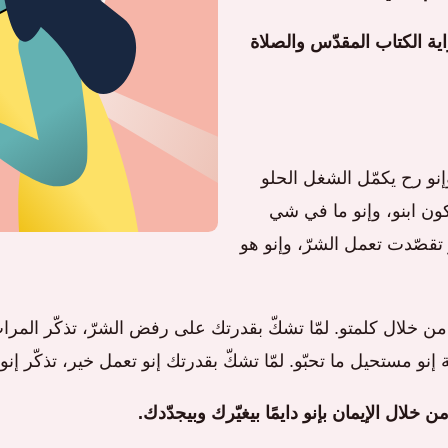
اية الكتاب المقدّس والصلاة
وإنو رح يكمّل الشغل الحلو
تكون ابنو، وإنو ما في شي
 تقصّدت تعمل الشرّ، وإنو هو
ي من خلال كلمتو. لمّا تشكّ بقدرتك على رفض الشرّ، تذكّر المرا
جة إنو مستحيل ما تحبّو. لمّا تشكّ بقدرتك إنو تعمل خير، تذكّر إ
لال الإيمان بإنو دايمًا بيغيّرك وبيجدّدك.