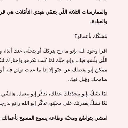
والممارسات التلاتة اللّي بتنمّي هيدي التأمّلات هي قر
والعبادة.
بتشكّك بأعمالو؟
اقرا وعود الله بإنو ما رح يتركك أو يتخلّى عنك أبدًا، 
اللّي بلّشو فيك، وإنو حبّك لمّا كنت تكرهو واختارك ل
ممكن إنو يفصلك عن حبّو إلا إذا ما عدت توثق فيه أو
سامحك وقِبل فيك.
لمّا تشكّ بإنو بيجدّدلك عقلك، تذكّر إنو بيعمل هالشّ
لمّا تشكّ بقدرتك على محبّتو، تذكّر إنو الله رائع لدر
امشي بتواضُع ومحبّة وطاعة يسوع المسيح بأعمالك من خ