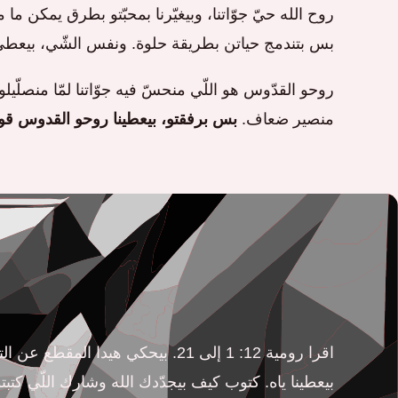
روح الله حيّ جوّاتنا، وبيغيّرنا بمحبّتو بطرق يمكن ما 
بس بتندمج حياتن بطريقة حلوة. ونفس الشّي، بيعطي 
روحو القدّوس هو اللّي منحسّ فيه جوّاتنا لمّا منصلّيل
منصير ضعاف.
بس برفقتو، بيعطينا روحو القدوس قوة 
اقرا رومية 12: 1 إلى 21. بيحكي هي
بيعطينا ياه. كتوب كيف بيجدّدك الله وشارك اللّي كت