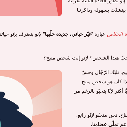
و نطوّر العادة الثابتة بقراية
 بيتشتّت بسهولة وذاكرتنا
 الخلاص
عبارة "
غيّر حياتي، جديدة خلّيه
ا" لإنو بتعترف بإنو حيا
تحبّ هيدا الشخص؟ لإنو إنت شخص منيح؟
. تلبّك الرّجّال وحسّ
ة بإذا كان هو شخص منيح.
كتر لإنّا بتحبّو بالرغم من
اح. نحن منحبّو لإنّو رائع.
 عم تملّي عضامنا.