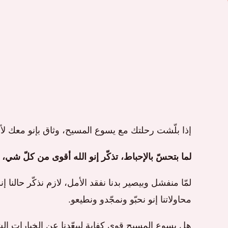
إذا بلّشت رحلتك مع يسوع المسيح، وثاق بإنو معك لأنك
لما بتحسّ بالإحباط، تذكّر إنو الله أقوى من كلّ شي
لمّا منفشل وبيصير بدنا نفقد الأمل، لازم نذكّر حالنا 
محاولاتنا إنو نحبّو ونمجّدو ونطيعو.
هل يسوع المسيح قوي كفاية ليبعّدنا عن الخيارات ال