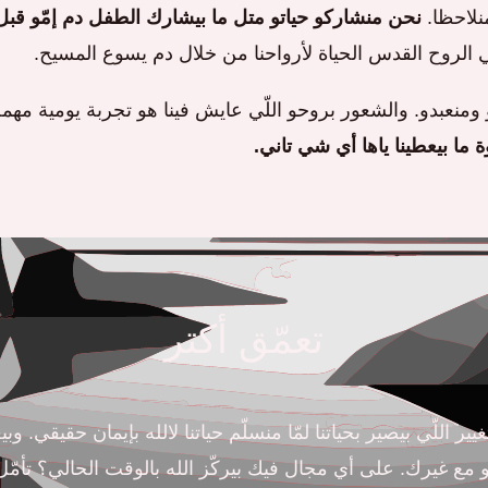
منلاحظا.
نحن منشاركو حياتو متل ما بيشارك الطفل دم إمّو قبل
الروح القدس الحياة لأرواحنا من خلال دم يسوع المسيح.
و ومنعبدو. والشعور بروحو اللّي عايش فينا هو تجربة يومية مهمة 
ما بيعطينا ياها أي شي تاني.
تعمّق أكتر
دا المقطع عن التغيير اللّي بيصير بحياتنا لمّا منسلّم حياتنا لالله بإيمان
بتو مع غيرك. على أي مجال فيك بيركّز الله بالوقت الحالي؟ تأ