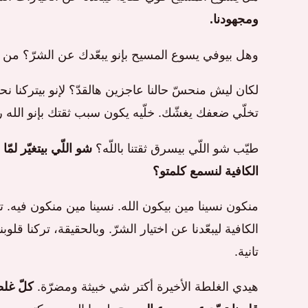
ومجهودنا.
وهل بيوفي يسوع المسيح بإنو يبعّدك عن الشرّ؟ من 
لكان ليش منحسّ حالنا عاجزين هالقدّ؟ لإنو بيتركنا ن
تخلّي ضعفك يغشّك. خلّيه يكون سبب ثقتك بإنو الله 
طيّب شو اللّي بيسرق ثقتنا باللّه؟
شو اللّي بيتغيّر لمّ
الكافية لنسمع كلمتو؟
منكون نسينا مين بيكون الله. نسينا مين منكون فيه. تخلّ
الكافية ليبعّدنا عن اختيار الشرّ. وبالحقيقة، تركنا قلوب
تانية.
هيدي الغلطة الأخيرة أكتر شي خبيثة ومضرّة.
كلّ غلط