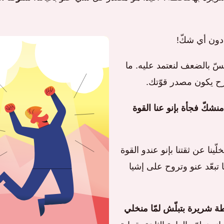
دون أي شكّ!
حسّ بالضعف لنعتمد عليه. ما
رح يكون مصدر قوّتك.
ا منشكّ فجأة بإنو عنا القوة
ينا عن ثقتنا بإنو عندو القوة
نا تبعّد عنو وتروح على إشيا
ة شريرة بتبلّش لمّا منخلي