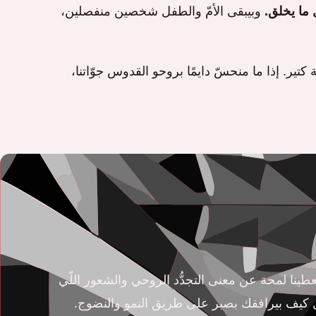
 ما يخلق.
وبيبقى الأمّ والطفل شخصين منفصلين،
كتير. إذا ما منحسّ دايمًا بروحو القدوس جوّاتنا،
 حقيقي. وبيعطينا لمحة عن معنى التجدُّد الروحي والشعور اللّي
مّل كيف بيرافقك بصبر على طريق النمو والنضوج.