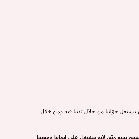
ح بيشتغل جوّاتنا من خلال ثقتنا فيه ومن خلال
نيح بينبع منّو، لإنو بيشتغل على إيماننا ومحبتنا