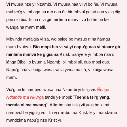
Vi nwusa nze yi Nzambi. Vi nwusa naa vi yi bo ñe. Vi nwusa
mabvoʼg vi mbaga na mo naa ñe bir mbvul pe sá naa viaʼg dig
pee nzi bio. Tsina ri vi gir minlima mimvii vu bo ñe pe ke
wanga na mam mafii.
Mbvinda mafaʼgla vi sá, wo balee be masuo ri na ñamgu
mam bvubvu.
Bio mbpi bio vi sá yi napuʼg naa vi ntaare gir
minlima mimvii ke gigia na Krist.
Sariye e yí mbpa naa o
lánga Bibel, o bvumla Nzambi pil mbpi pil, duo mbpi duo.
Napuʼg naa vi kuiga wusa sá vi ywua na sá, vi kuiga wusa
mam.
Viaʼg be le nambvul wusa naa Nzambi yi tsiʼg vii.
Ñenge
Ndtande ma Nkurga
tande ye mbpi: "
Tsenda tsiʼg yang,
tsenda nlima nwang
''. A limbo naa tsiʼg vii yaʼg be le ná
nambvul be yiguʼg vur, lin vi nlimbo ma Krist. E yi mandzima
mandzima napuʼg nze Krist yí.