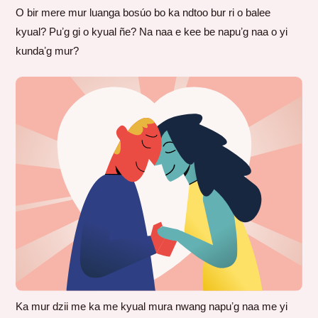
O bir mere mur luanga bosúo bo ka ndtoo bur ri o balee
kyual? Puʼg gi o kyual ñe? Na naa e kee be napuʼg naa o yi
kundaʼg mur?
Ka mur dzii me ka me kyual mura nwang napuʼg naa me yi