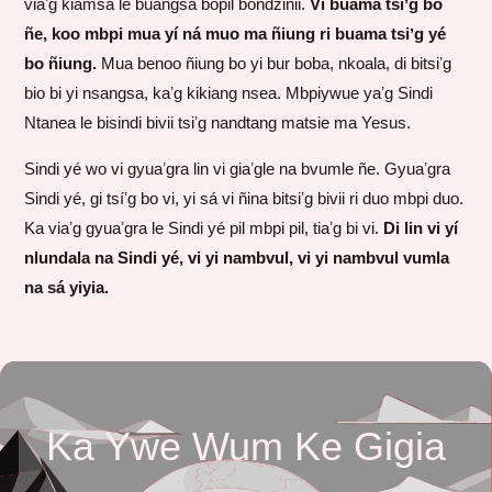
viaʼg kiamsa le buangsa bopil bondzinii.
Vi buama tsiʼg bo
ñe, koo mbpi mua yí ná muo ma ñiung ri buama tsiʼg yé
bo ñiung.
Mua benoo ñiung bo yi bur boba, nkoala, di bitsiʼg
bio bi yi nsangsa, kaʼg kikiang nsea. Mbpiywue yaʼg Sindi
Ntanea le bisindi bivii tsiʼg nandtang matsie ma Yesus.
Sindi yé wo vi gyuaʼgra lin vi giaʼgle na bvumle ñe. Gyuaʼgra
Sindi yé, gi tsíʼg bo vi, yi sá vi ñina bitsiʼg bivii ri duo mbpi duo.
Ka viaʼg gyuaʼgra le Sindi yé pil mbpi pil, tiaʼg bi vi.
Di lin vi yí
nlundala na Sindi yé, vi yi nambvul, vi yi nambvul vumla
na sá yiyia.
Ka Ywe Wum Ke Gigia