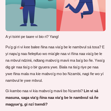
A yi tsiriri pe taare vi bio ri? Yang!
Puʼg gi ri vi kee balee ñina naa viaʼg be le nambvul sá tosa? E
yi napuʼg naa ñelepfuo wo miaʼgle naa vi ñína naa viaʼg be le
na mbvul ndzinii, ndtang mabvoʼg mavii ma baʼg bo ñe. Ywaʼg
dig gir naa tiaʼg o bir gyuera ywe. Biala na tiaʼg riye pe naa
ywe ñina mala ma kie mabvoʼg mo bo Nzambi, nagi ñe wo yí
nambvul le ywe mbvul.
Gi kambo naa vi kia mabvoʼg mavii bo Nzambi?
Lin vi sá
masuna, saga viaʼg ñina naa viaʼg be le nambvul sá ñe
magyueʼg, gi nzí tsendi?