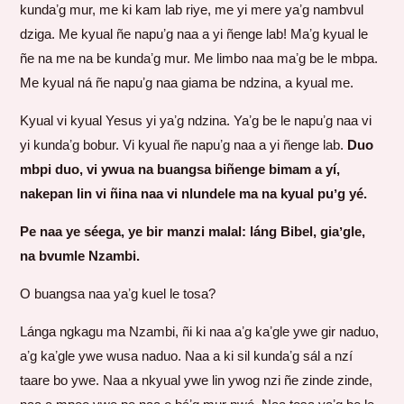
kundaʼg mur, me ki kam lab riye, me yi mere yaʼg nambvul
dziga. Me kyual ñe napuʼg naa a yi ñenge lab! Maʼg kyual le
ñe na me na be kundaʼg mur. Me limbo naa maʼg be le mbpa.
Me kyual ná ñe napuʼg naa giama be ndzina, a kyual me.
Kyual vi kyual Yesus yi yaʼg ndzina. Yaʼg be le napuʼg naa vi
yi kundaʼg bobur. Vi kyual ñe napuʼg naa a yi ñenge lab.
Duo
mbpi duo, vi ywua na buangsa biñenge bimam a yí,
nakepan lin vi ñina naa vi nlundele ma na kyual puʼg yé.
Pe naa ye séega, ye bir manzi malal: láng Bibel, giaʼgle,
na bvumle Nzambi.
O buangsa naa yaʼg kuel le tosa?
Lánga ngkagu ma Nzambi, ñi ki naa aʼg kaʼgle ywe gir naduo,
aʼg kaʼgle ywe wusa naduo. Naa a ki sil kundaʼg sál a nzí
taare bo ywe. Naa a nkyual ywe lin ywog nzi ñe zinde zinde,