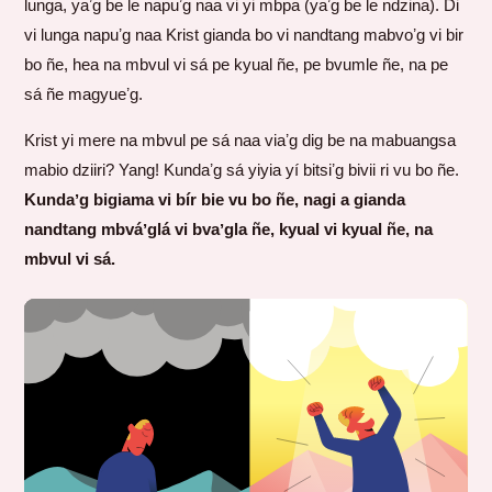
lunga, yaʼg be le napuʼg naa vi yi mbpa (yaʼg be le ndzina). Di
vi lunga napuʼg naa Krist gianda bo vi nandtang mabvoʼg vi bir
bo ñe, hea na mbvul vi sá pe kyual ñe, pe bvumle ñe, na pe
sá ñe magyueʼg.
Krist yi mere na mbvul pe sá naa viaʼg dig be na mabuangsa
mabio dziiri? Yang! Kundaʼg sá yiyia yí bitsiʼg bivii ri vu bo ñe.
Kundaʼg bigiama vi bír bie vu bo ñe, nagi a gianda
nandtang mbváʼglá vi bvaʼgla ñe, kyual vi kyual ñe, na
mbvul vi sá.