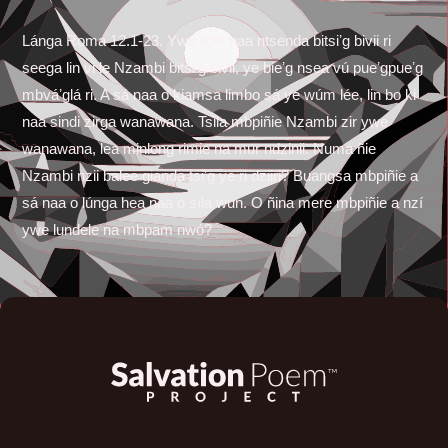
Lánga Roma 12.1-23. Ywa liole naa ntsenda bitsiʼg bivii ri
seega lin vi le Nzambi bitsiʼg bivii, ye bieʼg nsea vú pueʼgpueʼg
mbváʼglá ri. A sá naa o kiamsa limbo sá ye wúm lée, lin bo ki
naa sindi zirga wanawana. Tsila mbpiñie Nzambi zir ywe
wanawana, lea minlong rimie na mur ndzinii. Numa ñie
Nzambi nzii balee gianda tsiʼg ye ri dziiri? Buangsa mbpiñie a
sá naa o lúnga hea naa o síla wun. O ñina mere mbpiñie a nzí
ywe lundele na mbpam nwó?