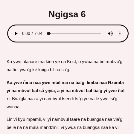
Ngigsa 6
Ka ywe ntaaare ma kien ye na Krist, o ywua na be mabvoʼg
na ñe, ywaʼg ké kuiga bil na tiaʼg.
Ka ywe ñ̃̃ina naa ywe mbil ma na tiaʼg, limba naa Nzambi
yi na mbvul bal sá yiyia, a yi na mbvul bal tiaʼg yí ywe ñul
ri.
Bvaʼgla naa a yi nambvul tsendi tsiʼg ye na le ywe tsiʼg
wanaa.
Lin vi kyu mpamli, vi yi nambvul taare na buangsa naa viaʼg
be le ná na mala mandzinii; vi ywua na buangsa naa ka vi