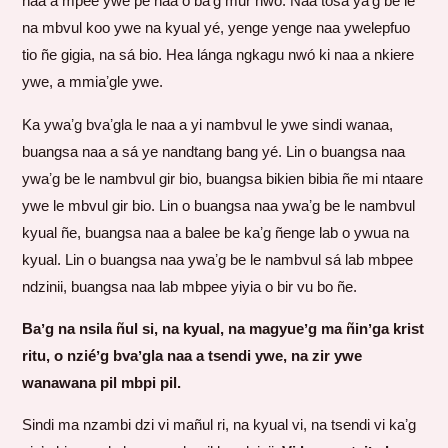
naa a mpee ywe pe naa o báʼg mur nwó. Naa tosa yaʼg be le
na mbvul koo ywe na kyual yé, yenge yenge naa ywelepfuo
tio ñe gigia, na sá bio. Hea lánga ngkagu nwó ki naa a nkiere
ywe, a mmiaʼgle ywe.
Ka ywaʼg bvaʼgla le naa a yi nambvul le ywe sindi wanaa,
buangsa naa a sá ye nandtang bang yé. Lin o buangsa naa
ywaʼg be le nambvul gir bio, buangsa bikien bibia ñe mi ntaare
ywe le mbvul gir bio. Lin o buangsa naa ywaʼg be le nambvul
kyual ñe, buangsa naa a balee be kaʼg ñenge lab o ywua na
kyual. Lin o buangsa naa ywaʼg be le nambvul sá lab mbpee
ndzinii, buangsa naa lab mbpee yiyia o bir vu bo ñe.
Baʼg na nsila ñul si, na kyual, na magyueʼg ma ñinʼga krist
ritu, o nziéʼg bvaʼgla naa a tsendi ywe, na zir ywe
wanawana pil mbpi pil.
Sindi ma nzambi dzi vi mañul ri, na kyual vi, na tsendi vi kaʼg