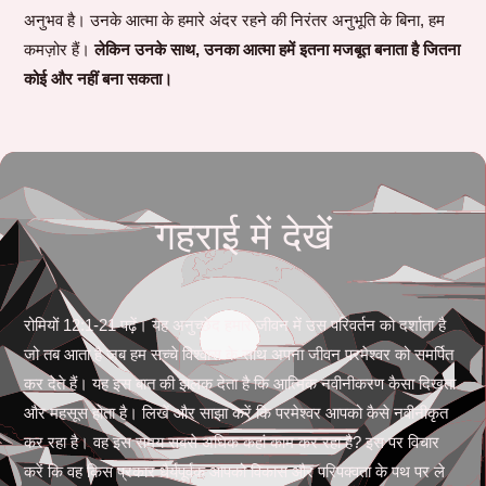
अनुभव है। उनके आत्मा के हमारे अंदर रहने की निरंतर अनुभूति के बिना, हम
कमज़ोर हैं।
लेकिन उनके साथ, उनका आत्मा हमें इतना मजबूत बनाता है जितना
कोई और नहीं बना सकता।
गहराई में देखें
रोमियों 12:1-21 पढ़ें। यह अनुच्छेद हमारे जीवन में उस परिवर्तन को दर्शाता है
जो तब आता है जब हम सच्चे विश्वास के साथ अपना जीवन परमेश्वर को समर्पित
कर देते हैं। यह इस बात की झलक देता है कि आत्मिक नवीनीकरण कैसा दिखता
और महसूस होता है। लिखें और साझा करें कि परमेश्वर आपको कैसे नवीनीकृत
कर रहा है। वह इस समय सबसे अधिक कहां काम कर रहा है? इस पर विचार
करें कि वह किस प्रकार धैर्यपूर्वक आपको विकास और परिपक्वता के पथ पर ले