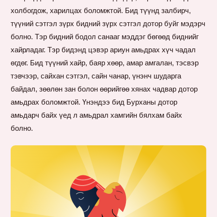
холбогдож, харилцах боломжтой. Бид түүнд залбирч,
түүний сэтгэл зүрх бидний зүрх сэтгэл дотор буйг мэдэрч
болно. Тэр бидний бодол санааг мэддэг бөгөөд биднийг
хайрладаг. Тэр бидэнд цэвэр ариун амьдрах хүч чадал
өгдөг. Бид түүний хайр, баяр хөөр, амар амгалан, тэсвэр
тэвчээр, сайхан сэтгэл, сайн чанар, үнэнч шударга
байдал, зөөлөн зан болон өөрийгөө хянах чадвар дотор
амьдрах боломжтой. Үнэндээ бид Бурханы дотор
амьдарч байх үед л амьдрал хамгийн бялхам байх
болно.