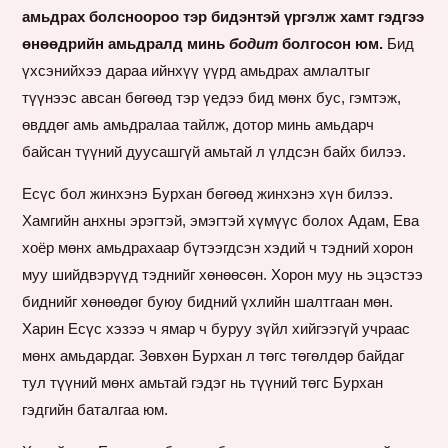
амьдрах болсноороо тэр бидэнтэй үргэлж хамт гэдгээ
өнөөдрийн амьдралд минь
бодит
болгосон юм.
Бид
үхсэнийхээ дараа ийнхүү үүрд амьдрах амлалтыг
түүнээс авсан бөгөөд тэр үедээ бид мөнх бус, гэмтэж,
өвддөг амь амьдралаа тайлж, дотор минь амьдарч
байсан түүний дуусашгүй амьтай л үлдсэн байх билээ.
Есүс бол жинхэнэ Бурхан бөгөөд жинхэнэ хүн билээ.
Хамгийн анхны эрэгтэй, эмэгтэй хүмүүс болох Адам, Ева
хоёр мөнх амьдрахаар бүтээгдсэн хэдий ч тэдний хорон
муу шийдвэрүүд тэднийг хөнөөсөн. Хорон муу нь эцэстээ
биднийг хөнөөдөг буюу бидний үхлийн шалтгаан мөн.
Харин Есүс хэзээ ч ямар ч буруу зүйл хийгээгүй учраас
мөнх амьдардаг. Зөвхөн Бурхан л төгс төгөлдөр байдаг
тул түүний мөнх амьтай гэдэг нь түүний төгс Бурхан
гэдгийн баталгаа юм.