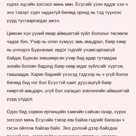
хүрэх эцсийн зогсоол минь мөн. Есүсийг үзэн яддаг хэн ч
энэ тэвэрт хүрч чадахгүй бөгөөд оронд нь тэд түүнээс
үүрд тусгаарлагдах ажээ.
Цөөхөн хүн үүний ямар аймшигтай зүйл болохыг төсөөлж
чадах биз. Учир нь олон хүмүүс амь амьдрал, баяр хөөр
нь үнэндээ Бурханаас ирдэг гэдгийг ухамсарлаагүй
байдаг. Бурхан зөвшөөрсөн учир бид өдөр тутамдаа
энгийн боловч бидэнд баяр хөөр өгдөг зүйлсийг хүртэж,
таашаадаг. Харин биднийг үхэхэд тэдгээр нь ч үгүй болох
бөгөөд бид нэг бол Есүстэй хамт дуусашгүй баяр
хөөртэй амьдарч, үгүй бол хагацал зовлонгийн аймшигтай
үүрд үлддэг.
Одоо бид хорвоо ертөнцийн хамгийн сайхан газар, хүрэх
зогсоол минь Есүсийн тэвэр юм байна гэдгийг багахан ч
гэсэн ойлгож байгаа байх. Энэ дэлхий дээр байхдаа