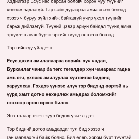
Хэдийгээр Есүс нас барсан боловч хорон муу түүнийг
хөнөөж чадаагүй. Тэр сайн дураараа амиа өгсөн бөгөөд
хэзээ ч буруу зүйл хийж байгаагүй учир үхэл түүнийг
барьж дийлээгүй. Түүний цэвэр ариун байдал түүнд амиа
эргүүлэн авах бүрэн эрхийг түүнд олгосон бөгөөд.
Тэр тийнхүү үйлдсэн.
Есүс дахин амилалаараа өөрийн хүч чадал,
Бурханлаг чанар ба төгс төгөлдөр хүн чанараас гадна
амь өгч, үхлээс амилуулах хүчтэйгээ бидэнд
харуулсан. Гэхдээ үүнээс илүү тэр бидэнд өөртэй нь
үүрд хамт дотно нөхөрлөж амьдрах боломжийг
өгөхөөр эргэн ирсэн билээ.
Энэ талаар хэсэг зуур бодож үзье л дээ.
Тэр бидний дотор амьдардаг тул бид хэзээ ч
ганцаардахгүй байж болно. Бид өдөр, хором бүрт түүнтэй