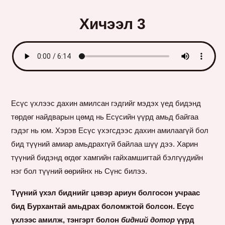
Хичээл 3
Есүс үхлээс дахин амилсан гэдгийг мэдэх үед бидэнд
төрдөг найдварын цөмд нь Есүсийн үүрд амьд байгаа
гэдэг нь юм. Хэрэв Есүс үхэгсдээс дахин амилаагүй бол
бид түүний амиар амьдрахгүй байлаа шүү дээ. Харин
түүний бидэнд өгдөг хамгийн гайхамшигтай бэлгүүдийн
нэг бол түүний өөрийнх нь Сүнс билээ.
Түүний үхэл биднийг цэвэр ариун болгосон учраас
бид Бурхантай амьдрах боломжтой болсон. Есүс
үхлээс амилж, тэнгэрт болон
бидний дотор
үүрд