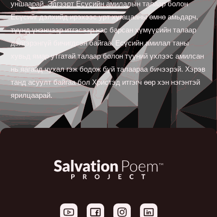
уншаарай. Эдгээрт Есүсийн амилалын талаар болон
Есүсийг дэлхийд ирэхээс урт хугацааны өмнө амьдарч,
түүнд үнэнчээр итгэсээр нас барсан хүмүүсийн талаар
дэлгэрэнгүй бичигдсэн байгаа. Есүсийн амилал таны
хувьд ямар утгатай талаар болон түүний үхлээс амилсан
нь яагаад чухал гэж бодож буй талаараа бичээрэй. Хэрэв
танд асуулт байгаа бол Христэд итгэгч өөр хэн нэгэнтэй
ярилцаарай.