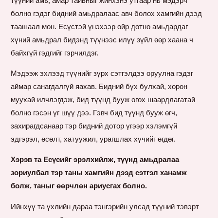
түүний амь, амар тайвныг жинхэнэ утгаар нь мэдэрч
болно гэдэг бидний амьдралаас авч болох хамгийн дээд
таашаал мөн. Есүстэй үнэхээр ойр дотно амьдардаг
хүний амьдрал бидэнд түүнээс илүү зүйл өөр хаана ч
байхгүй гэдгийг гэрчилдэг.
Мэдээж эхлээд түүнийг зүрх сэтгэлдээ оруулна гэдэг
аймар санагдалгүй яахав. Бидний бүх булхай, хорон
муухай илчлэгдэж, бид түүнд бууж өгөх шаардлагатай
болно гэсэн үг шүү дээ. Гэвч бид түүнд бууж өгч,
захирагдсанаар тэр бидний дотор үгээр хэлэмгүй
эдгэрэл, өсөлт, хатуужил, урагшлах хүчийг өгдөг.
Хэрэв та Есүсийг эрэлхийлж, түүнд амьдралаа
зориулбал тэр таны хамгийн дээд сэтгэл ханамж
болж, таныг өөрчлөн ариусгах болно.
Ийнхүү та үхлийн дараа тэнгэрийн улсад түүний тэвэрт