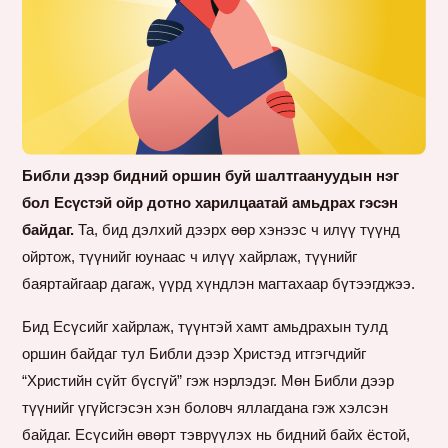
Библи дээр бидний оршин буй шалтгаануудын нэг
бол Есүстэй ойр дотно харилцаатай амьдрах гэсэн
байдаг.
Та, бид дэлхий дээрх өөр хэнээс ч илүү түүнд
ойртож, түүнийг юунаас ч илүү хайрлаж, түүнийг
баяртайгаар дагаж, үүрд хүндлэн магтахаар бүтээгджээ.
Бид Есүсийг хайрлаж, түүнтэй хамт амьдрахын тулд
оршин байдаг тул Библи дээр Христэд итгэгчдийг
“Христийн сүйт бүсгүй” гэж нэрлэдэг. Мөн Библи дээр
түүнийг үгүйсгэсэн хэн боловч яллагдана гэж хэлсэн
байдаг. Есүсийн өвөрт тэврүүлэх нь бидний байх ёстой,