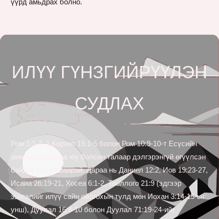
үүрд амьдрах болно.
ИЛҮҮ ГҮНЗГИЙРҮҮЛЭН
СУДЛАХ
Ром 1:1-7, 1 Коринт 15:1-5 болон Ром 10:9-10-т Есүсийн
амилалын дараа юу болсон талаар дэлгэрэнгүй өгүүлсэн
байдаг тул уншаарай. Дараа нь Даниел 12:2, Иов 19:23-27,
Исаиа 26:19-21, Хосеа 6:1-2, Тооллого 21:9 (эдгээр
эшлэлийг илүү сайн ойлгохын тулд мөн Иохан 3:14-15-ыг
унш), Дуулал 16:9-10 болон Дуулал 71:19-24-ийг