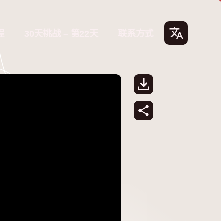
程
30天挑战 – 第22天
联系方式
Lang
uage
s