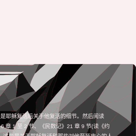
。这些经文是耶稣复活后关于他复活的细节。然后阅读
 章 1 至 2 节、《民数记》21 章 9 节(读《约