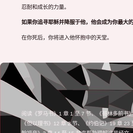
忍耐和成长的力量。
如果你追寻耶稣并降服于他，他会成为你最大
在你死后，你将进入他怀抱中的天堂。
阅读《罗马书》1 章 1 至 7 节、《哥林多前书》
《但以理书》12 章 2 节、《约伯记》19 章 23 