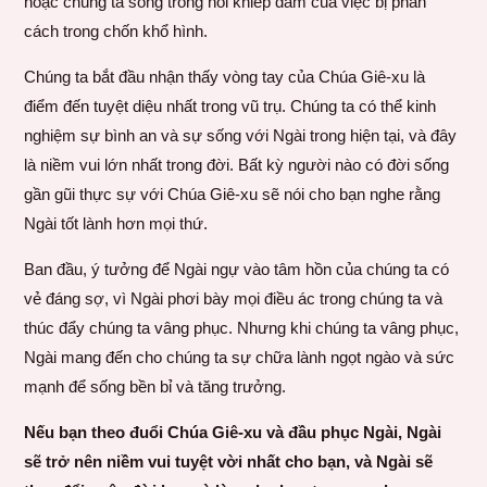
hoặc chúng ta sống trong nỗi khiếp đảm của việc bị phân
cách trong chốn khổ hình.
Chúng ta bắt đầu nhận thấy vòng tay của Chúa Giê-xu là
điểm đến tuyệt diệu nhất trong vũ trụ. Chúng ta có thể kinh
nghiệm sự bình an và sự sống với Ngài trong hiện tại, và đây
là niềm vui lớn nhất trong đời. Bất kỳ người nào có đời sống
gần gũi thực sự với Chúa Giê-xu sẽ nói cho bạn nghe rằng
Ngài tốt lành hơn mọi thứ.
Ban đầu, ý tưởng để Ngài ngự vào tâm hồn của chúng ta có
vẻ đáng sợ, vì Ngài phơi bày mọi điều ác trong chúng ta và
thúc đẩy chúng ta vâng phục. Nhưng khi chúng ta vâng phục,
Ngài mang đến cho chúng ta sự chữa lành ngọt ngào và sức
mạnh để sống bền bỉ và tăng trưởng.
Nếu bạn theo đuổi Chúa Giê-xu và đầu phục Ngài, Ngài
sẽ trở nên niềm vui tuyệt vời nhất cho bạn, và Ngài sẽ