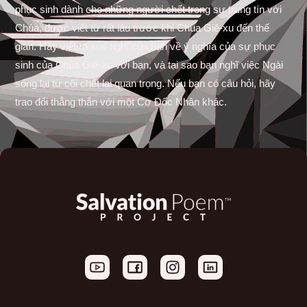
phục sinh dành cho những người chết trong sự trung tín với
Chúa, được viết từ rất lâu trước khi Chúa Giê-xu đến thế
gian. Hãy viết ra suy nghĩ của bạn về ý nghĩa của sự phục
sinh của Chúa Giê-xu với bạn, và tại sao bạn nghĩ việc Ngài
sống lại từ cõi chết lại quan trọng. Nếu bạn có câu hỏi, hãy
trao đổi thẳng thắn với một Cơ Đốc Nhân khác.