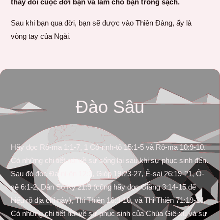
thay đổi cuộc đời bạn và làm cho bạn trong sạch.
Sau khi bạn qua đời, bạn sẽ được vào Thiên Đàng, ấy là
vòng tay của Ngài.
Đào Sâu
Hãy đọc Rô-ma 1:1-7, 1 Cô-rinh-tô 15:1-5 và Rô-ma 10:9-10.
Có những chi tiết nói về sự sống lại sau khi sự phục sinh đến.
Sau đó đọc Đa-ni-ên 12:2, Gióp 19:23-27, Ê-sai 26:19-21, Ô-
sê 6:1-2, Dân Số Ký 21:9 (cũng hãy đọc Giăng 3:14-15 để
hiểu rõ địa chỉ này), Thi Thiên 16:9-10, và Thi Thiên 71:19-24.
Có những chi tiết nói về sự phục sinh của Chúa Giê-xu và sự