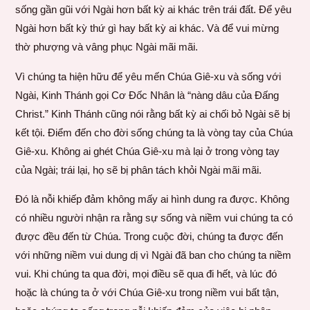
sống gần gũi với Ngài hơn bất kỳ ai khác trên trái đất. Để yêu
Ngài hơn bất kỳ thứ gì hay bất kỳ ai khác. Và để vui mừng
thờ phượng và vâng phục Ngài mãi mãi.
Vì chúng ta hiện hữu để yêu mến Chúa Giê-xu và sống với
Ngài, Kinh Thánh gọi Cơ Đốc Nhân là “nàng dâu của Đấng
Christ.” Kinh Thánh cũng nói rằng bất kỳ ai chối bỏ Ngài sẽ bị
kết tội. Điểm đến cho đời sống chúng ta là vòng tay của Chúa
Giê-xu. Không ai ghét Chúa Giê-xu mà lại ở trong vòng tay
của Ngài; trái lại, họ sẽ bị phân tách khỏi Ngài mãi mãi.
Đó là nỗi khiếp đảm không mấy ai hình dung ra được. Không
có nhiều người nhận ra rằng sự sống và niềm vui chúng ta có
được đều đến từ Chúa. Trong cuộc đời, chúng ta được đến
với những niềm vui dung dị vì Ngài đã ban cho chúng ta niềm
vui. Khi chúng ta qua đời, mọi điều sẽ qua đi hết, và lúc đó
hoặc là chúng ta ở với Chúa Giê-xu trong niềm vui bất tận,