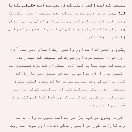
ہمیشہ کے لیے زندہ رہنے کے ذریعے سے
اُسے حقیقی بنایا
گیا ہے
۔
اس طرح ہم سے مرنے کے بعد ہمیشہ زندہ رہنے کا
وعدہ کیا گیا ہے کیونکہ ہم سے ہماری ٹوٹی ہوئی زندگی
چھین لی جائے گی اور صرف اس کی کبھی نہ ختم ہونے والی
زندگی رہ جائے گی۔
یسُوع واقعی خُدا ہے اور واقعی ایک انسان بھی ہے۔ آدم
اور حوا، پہلے مرد اور عورت کو ہمیشہ کے لیے زندہ
رہنے کے لیے بنایا گیا تھا لیکن ان کے برُے فیصلوں نے
انہیں مار ڈالا۔ برائی وہ ہے جو ہمیں بھی مار ڈالے
گی۔ برائی کی وجہ سے ہم سب مر جاتے ہیں، لیکن یسُوع
ہمیشہ زندہ رہتا ہے کیونکہ اس نے کبھی کوئی برائی
نہیں کی۔ یہ ظاہر کرتا ہے کہ وہ خُدا تھا کیونکہ صرف
خُدا ہی کامل ہے۔
اگرچہ یسُوع مر گیا برُائی نے اسے نہیں مارا۔ اس نے
رضاکارانہ طور پر اپنی زندگی دے دی اور موت اسے روک