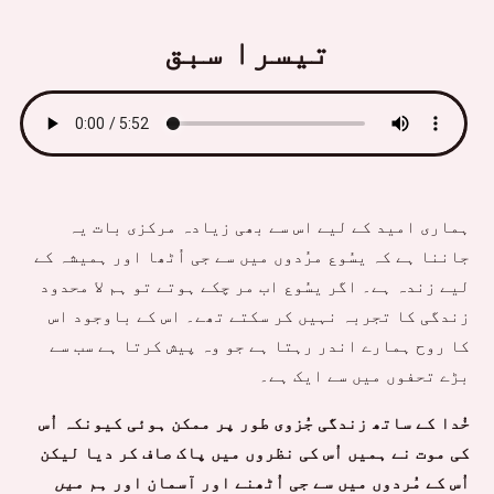
تیسرا سبق
ہماری امید کے لیے اس سے بھی زیادہ مرکزی بات یہ
جاننا ہے کہ یسُوع مرُدوں میں سے جی اُٹھا اور ہمیشہ کے
لیے زندہ ہے۔ اگر یسُوع اب مر چکے ہوتے تو ہم لا محدود
زندگی کا تجربہ نہیں کر سکتے تھے۔ اس کے باوجود اس
کا روح ہمارے اندر رہتا ہے جو وہ پیش کرتا ہے سب سے
بڑے تحفوں میں سے ایک ہے۔
خُدا کے ساتھ زندگی جُزوی طور پر ممکن ہوئی کیونکہ اُس
کی موت نے ہمیں اُس کی نظروں میں پاک صاف کر دیا لیکن
اُس کے مُردوں میں سے جی اُٹھنے اور آسمان اور
ہم میں