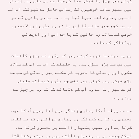
کوئی بھی چیز یا خوشی خُدا کی طرف سے ہی ملی ہے۔ زندگی
میں ہمیں سادہ خوشیوں تک رسائی حاصل ہے کیونکہ اس نے
انہیں ہمارے لئے مہیا کیا ہے ۔ جب ہم مر جائیں گے تو
وہ سب کچھ چھن جائے گا اور یا تو ہم یسُوع اور لامحدود
خوشی کے ساتھ رہ جائیں گے یا جدائی اور اذیت کی
ہولناکی کے ساتھ۔
ہم یہ دیکھنا شروع کرتے ہیں کہ یسُوع کے بازو کائنات
میں سب سے بڑی منزل ہے۔ یہ حقیقت کہ اب ہم اس کے ساتھ
سکون اور زندگی کا تجربہ کر سکتے ہیں زندگی کی سب سے
بڑی خوشی ہے۔ کوئی بھی شخص جو یسُوع کے ساتھ حقیقی
قربت میں رہا ہے وہ آپ کو دکھائے گا کہ وہ ہر چیز سے
بہتر ہے۔
سب سے پہلے اُسکا ہماری زندگی میں آنا ہمیں اُسکا خوف
محسوس ہو تا ہے کیونکہ وہ ہماری برائیوں کو بے نقاب
کرتا ہے اور ہمیں ہتھیار ڈالنے پر مجبور کرتا ہے۔
لیکن جیسے ہی ہم ہتھیار ڈالتے ہیں وہ میٹھی شفا لاتا