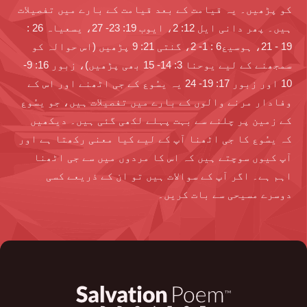
کو پڑھیں۔ یہ قیامت کے بعد قیامت کے بارے میں تفصیلات
ہیں۔ پھر دانی ایل 12: 2، ایوب 19: 23- 27، یسعیاہ 26 :
19 - 21، ہوسیع6 : 1- 2، گنتی 21: 9 پڑھیں (اس حوالہ کو
سمجھنے کے لیے یوحنا 3: 14- 15 بھی پڑھیں)، زبور 16: 9-
10 اور زبور 17: 19- 24 یہ یسُوع کے جی اٹھنے اور اس کے
وفادار مرنے والوں کے بارے میں تفصیلات ہیں، جو یسُوع
کے زمین پر چلنے سے بہت پہلے لکھی گئی ہیں۔ دیکھیں
کہ یسُوع کا جی اٹھنا آپ کے لیے کیا معنی رکھتا ہے اور
آپ کیوں سوچتے ہیں کہ اس کا مردوں میں سے جی اٹھنا
اہم ہے۔ اگر آپ کے سوالات ہیں تو ان کے ذریعے کسی
دوسرے مسیحی سے بات کریں۔