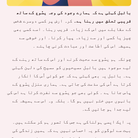
بائبل کہتی ہے کہ ہمارے وجود کی وجہ یسُوع کے ساتھ
قریبی تعلق میں رہنا ہے۔
کرہ ارض پر کسی دوسرے شخص
کے مقابلے میں اس کے زیادہ قریب رہنا۔ اسے کسی بھی
چیز یا کسی اور سے زیادہ پیار کرنا۔ اور خوشی سے
ہمیشہ اس کی اطاعت اور عبادت کرنی چاہئے ۔
چونکہ ہم یسُوع سے محبت کرنے اور اس کے ساتھ رہنے کے
لیے موجود ہیں بائبل مسیحیوں کو مسیح کی دلہن کہتی
ہے۔ بائبل یہ بھی کہتی ہے کہ جو کوئی اُس کا انکار
کرتا ہے اُس کی مذمت کی جاتی ہے۔ ہماری منزل یسُوع کے
پاس جانا ہے ۔ کوئی بھی جو یسُوع سے نفرت کرتا ہے اس کی
بانہوں میں ختم نہیں ہو گا۔ بلکہ وہ اس سے ہمیشہ کے
لیے جدا ہو جائیں گے۔
یہ ایک ایسی ہولناکی ہے جس کا تصور ہم کر سکتے ہیں۔
بہت سے لوگوں کو یہ احساس نہیں ہے کہ ہمیں زندگی کی