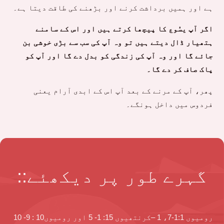
ہے اور ہمیں برداشت کرنے اور بڑھنے کی طاقت دیتا ہے۔
اگر آپ یسُوع کا پیچھا کرتے ہیں اور اس کے سامنے
ہتھیار ڈال دیتے ہیں تو وہ آپ کی سب سے بڑی خوشی بن
جائے گا اور وہ آپ کی زندگی کو بدل دے گا اور آپ کو
پاک صاف کر دے گا۔
پھر، آپ کے مرنے کے بعد آپ اس کے ابدی آرام یعنی
فردوس میں داخل ہونگے۔
گہرے طور پر دیکھئے::
رومیوں 1:1-7، 1 –کرنتھیوں 15: 1- 5 اور رومیوں10 : 9- 10