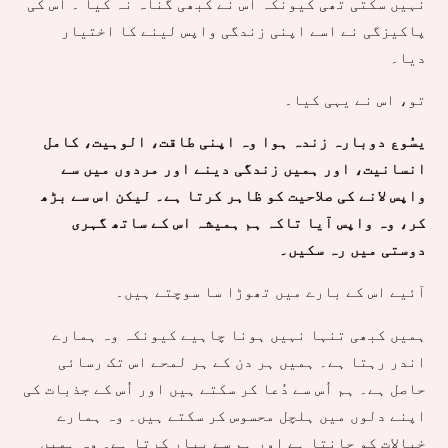
نہیں سکتی تھی کیونکہ اس نے کبھی گناہ نہ کیا ۔ اس کی
پاکیزگی نے اسے اپنی زندگی واپس لینے کا اختیار
دیا۔
تو، اس نے یہی کیا۔
یسُوع دوبارہ زندہ ہوا وہ اپنی طاقت، الوہیت، کامل
انسانیت، اور ہمیں زندگی دینے اور مردوں میں سے
واپس لانے کی صلاحیت کو ظاہر کرتا ہے۔ لیکن اس سے بڑھ
کر، وہ واپس آیا تاکہ ہم ہمیشہ اس کے ساتھ گہری
دوستی میں رہ سکیں۔
آئیے اس کے بارے میں تھوڑا سا سوچتے ہیں۔
ہمیں کبھی تنہا نہیں ہونا چاہیے کیونکہ وہ ہمارے
اندر رہتا ہے۔ ہمیں ہر دن کے ہر لمحے اس تک رسائی
حاصل ہے۔ ہم اُس سے دُعا کر سکتے ہیں اور اُس کے جذبات کی
اپنے دلوں میں ہلچل محسوس کر سکتے ہیں۔ وہ ہمارے
خیالات کو جانتا ہے اور ہم سے پیار کرتا ہے۔ وہ ہمیں