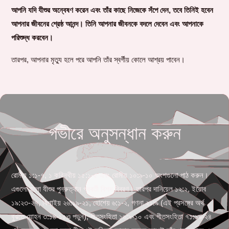
আপনি যদি যীশুর অন্বেষণ করেন এবং তাঁর কাছে নিজেকে সঁপে দেন, তবে তিনিই হবেন
আপনার জীবনের শ্রেষ্ঠ আনন্দ। তিনি আপনার জীবনকে বদলে দেবেন এবং আপনাকে
পরিশুদ্ধ করবেন।
তারপর, আপনার মৃত্যু হলে পরে আপনি তাঁর স্বর্গীয় কোলে আশ্রয় পাবেন।
গভীরে অনুসন্ধান করুন
রোমীয় ১:১-৭, ১ করিন্থীয় ১৫:১-৫ এবং রোমীয় ১০:৯-১০ অংশগুলো পাঠ করুন।
এগুলো হলো যীশুর পুনরুত্থান পরবর্তী বিশদ বিবরণ। তারপর দানিয়েল ১২:২, ইয়োব
১৯:২৩-২৭, যিশাইয় ২৬:১৯-২১, হোশেয় ৬:১-২, গণনা ২১:৯ (এই প্রসঙ্গের অর্থ
বুঝতে যোহন ৩:১৪-১৫ও পড়ুন), গীতসংহিতা ১৬:৯-১০ এবং গীতসংহিতা ৭১:১৯-২৪