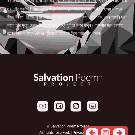
পাঠ করুন। এগুলো হলো যীশু এই দুনিয়ায় আসার অনেক আগেই তাঁর পুনরুত্থানে এবং
যারা তাঁর প্রতি বিশ্বাসে অটল থেকে মারা যাবেন তাদের পুনরায় জীবিত হওয়া সম্পর্কে
বিশদ বিবরণ। যীশুর পুনরুত্থান আপনার কাছে কী অর্থ বহন করে এবং কেন আপনি মনে
করেন তাঁর মৃত্যু থেকে জীবিত হওয়া গুরুত্বপূর্ণ তা লিখে রাখুন। আপনার মনে কোনো
প্রশ্ন থাকলে অন্য কোনো খ্রীষ্টানের সঙ্গে তা নিয়ে আলোচনা করুন।
© Salvation Poem Project
All rights reserved. |
Privacy Policy