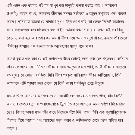
এটি এমন এক ভয়াবহ পরিণাম যা খুব কম মানুষই কল্পনা করতে পারে। অনেকেই
উপলব্ধি করেন না যে, আমাদের জীবনের সমস্ত সজীবতা ও আনন্দ ঈশ্বরের পক্ষ থেকেই
আসে। দুনিয়াতে আমরা যে সাধারণ সুখ-শান্তি ভোগ করি, তা কেবল তিনিই আমাদের
জন্য সহজলভ্য করে দিয়েছেন বলে পাই। আমরা যখন মারা যাব, তখন এই সব কিছু
কেড়ে নেওয়া হবে আর তখন হয় আমরা যীশুর সঙ্গে অনন্ত সুখে থাকব, নয়তো তাঁর থেকে
বিচ্ছিন্ন হওয়ার এক যন্ত্রণাদায়ক ভয়াবহতার মধ্যে পড়ে থাকব।
আমরা বুঝতে শুরু করি যে এই মহাবিশ্বে যীশুর কোলই হলো সর্বশ্রেষ্ঠ গন্তব্য। বর্তমানে
তাঁর সঙ্গে আমরা যে শান্তি ও জীবনের স্বাদ অনুভব করতে পারি, তা-ই জীবনের সবচেয়ে
বড় সুখ। যে কোনো ব্যক্তি, যিনি যীশুর প্রকৃত সান্নিধ্যে জীবন কাটিয়েছেন, তিনি
আপনাকে এটি প্রমাণ করে দেবেন যে তিনি অন্য সবকিছুর চেয়ে উত্তম।
শুরুতে তাঁকে আমাদের অন্তরে স্থান দেওয়াটা বেশ ভয়ের মনে হতে পারে, কারণ তিনি
আমাদের ভেতরের মন্দ বা গুনাহগুলোকে উন্মোচিত করে আমাদের আত্মসমর্পণের দিকে ঠেলে
দেন। কিন্তু আমরা যখন তাঁর কাছে নিজেকে সঁপে দিই, তখন তিনি এক প্রশান্তিদায়ক
নিরাময় নিয়ে আসেন এবং আমাদের সহ্য করার ও আত্মিকভাবে বেড়ে ওঠার শক্তি দান
করেন।