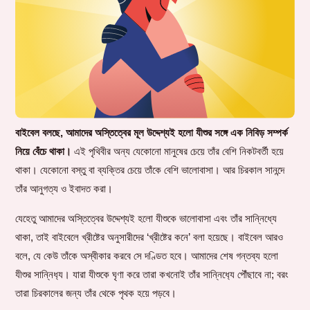
বাইবেল বলছে, আমাদের অস্তিত্বের মূল উদ্দেশ্যই হলো যীশুর সঙ্গে এক নিবিড় সম্পর্ক
নিয়ে বেঁচে থাকা।
এই পৃথিবীর অন্য যেকোনো মানুষের চেয়ে তাঁর বেশি নিকটবর্তী হয়ে
থাকা। যেকোনো বস্তু বা ব্যক্তির চেয়ে তাঁকে বেশি ভালোবাসা। আর চিরকাল সানন্দে
তাঁর আনুগত্য ও ইবাদত করা।
যেহেতু আমাদের অস্তিত্বের উদ্দেশ্যই হলো যীশুকে ভালোবাসা এবং তাঁর সান্নিধ্যে
থাকা, তাই বাইবেলে খ্রীষ্টের অনুসারীদের ‘খ্রীষ্টের কনে’ বলা হয়েছে। বাইবেল আরও
বলে, যে কেউ তাঁকে অস্বীকার করবে সে দণ্ডিত হবে। আমাদের শেষ গন্তব্য হলো
যীশুর সান্নিধ‍্য। যারা যীশুকে ঘৃণা করে তারা কখনোই তাঁর সান্নিধ‍্যে পৌঁছাবে না; বরং
তারা চিরকালের জন্য তাঁর থেকে পৃথক হয়ে পড়বে।