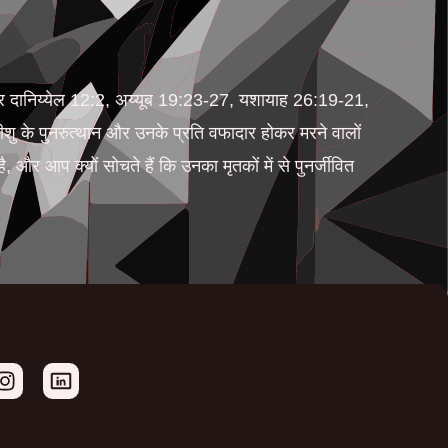
ं। फिर दानिय्येल 12:2, अय्यूब 19:23-27, यशायाह 26:19-21,
शु के पुनरुत्थान और उनके प्रति वफादार होकर मरने वालों
, और आप क्यों सोचते हैं कि उनका मृतकों में से पुनर्जीवित