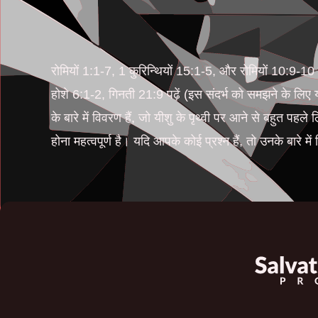
रोमियों 1:1-7, 1 कुरिन्थियों 15:1-5, और रोमियों 10:9-10 प
होशे 6:1-2, गिनती 21:9 पढ़ें (इस संदर्भ को समझने के लि
के बारे में विवरण हैं, जो यीशु के पृथ्वी पर आने से बहुत पह
होना महत्वपूर्ण है। यदि आपके कोई प्रश्न हैं, तो उनके बारे म