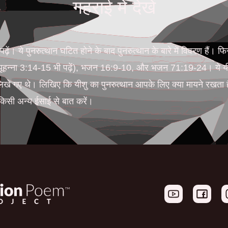
गहराई में देखें
ढ़ें। ये पुनरुत्थान घटित होने के बाद पुनरुत्थान के बारे में विवरण है
ए यूहन्ना 3:14-15 भी पढ़ें), भजन 16:9-10, और भजन 71:19-24। ये यी
ले लिखे गए थे। लिखिए कि यीशु का पुनरुत्थान आपके लिए क्या मायने रखता है
ें किसी अन्य ईसाई से बात करें।