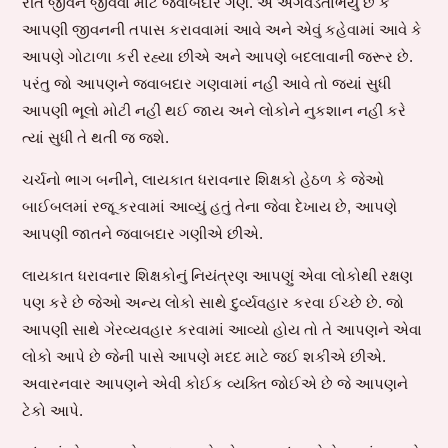
રીતે જીવન જીવવા માટે જવાબદાર ગણે. એ અગવડતાભર્યું છે કે
આપણી જીવનની તપાસ કરાવવામાં આવે અને એવું કહેવામાં આવે કે
આપણે ગોટાળા કરી રહ્યા છીએ અને આપણે બદલાવાની જરૂર છે.
પરંતુ જો આપણને જવાબદાર ગણવામાં નહીં આવે તો જ્યાં સુધી
આપણી ભૂલો મોટી નહીં થઈ જાય અને લોકોને નુકશાન નહીં કરે
ત્યાં સુધી તે થતી જ જશે.
ચર્ચનો ભાગ બનીને, લાયકાત ધરાવનાર શિક્ષકો હેઠળ કે જેઓ
બાઈબલમાં રજૂ કરવામાં આવ્યું હતું તેના જેવા દેખાય છે, આપણે
આપણી જાતને જવાબદાર ગણીએ છીએ.
લાયકાત ધરાવનાર શિક્ષકોનું નિયંત્રણ આપણું એવા લોકોથી રક્ષણ
પણ કરે છે જેઓ અન્ય લોકો સાથે દુર્વ્યવહાર કરવા ઈચ્છે છે. જો
આપણી સાથે ગેરવ્યવહાર કરવામાં આવ્યો હોય તો તે આપણને એવા
લોકો આપે છે જેની પાસે આપણે મદદ માટે જઈ શકીએ છીએ.
અવારનવાર આપણને એવી કોઈક વ્યક્તિ જોઈએ છે જે આપણને
ટેકો આપે.