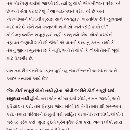
તમે કોઈપણ ચર્ચમાં જાઓ છો, ત્યાં શું લોકો એકબીજાને પ્રેમ કરે
છે અને સેવા કરે છે? શું તેઓ બાઈબલને પ્રેમ કરે છે અને
એકબીજાને પોતાની શ્રદ્ધા સાથે વ્યવહારુ, વાસ્તવિક રીતે જીવવામાં
મદદ કરે છે જેને તમે અનુભવી શકો છો અને જોઈ શકો છો?
કોઈપણ વ્યક્તિ સંપૂર્ણ હશે નહીં! પરંતુ તમે એવા લોકો વચ્ચેનો
તફાવત જણાવી શકો છો જેઓ એ વાતની પરવાહ કરતા નથી કે
તેમનું જીવન સુસંગત છે કે નહીં, અને તે લોકો કે જેઓ તેમની ભૂલો
માટે દિલગીર છે.
બસ તમારી જાતને આ પ્રશ્ન પૂછો: શું ત્યાં ઈશ્વરની આરાધના અને
આદર કરવામાં આવે છે?
જેમ કોઈ સંપૂર્ણ લોકો નથી હોતા, એવી જ રીતે કોઈ સંપૂર્ણ ચર્ચ
સમુદાય નથી હોતો.
બસ એક યોગ્ય ચર્ચ શોધો, સતત જાઓ, અને
ફરિયાદ ન કરો. તમે ફેરફાર જોવા માંગો છો તેની તમારાથી શરૂઆત
કરો. તમારા પરિવારને ઈસુમાં પ્રોત્સાહિત કરવાની તકો શોધો. લોકોને
ખરેખર પ્રેમ કરો! શુદ્ધ હૃદયે પ્રેમપૂર્વક સેવા કરો. અન્ય લોકો દ્વારા
“સારા” ગણાવાના પ્રયત્ન તરીકે નહીં.