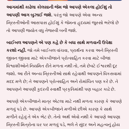
આગમાંથી કાઢેલા કોલસાની જેમ જો આપણે એકલા હોઈશું તો
આપણી આગ બુઝાઈ જશે.
પરંતુ જો આપણે એવા અન્ય
ખ્રિસ્તીઓની આસપાસ હોઈશું કે જેમના હૃદયમાં જુસ્સો ભરેલો છે
તો આપણી જ્યોત વધુ તેજસ્વી બની જશે.
બાઈબલ આપણને એ પણ કહે છે કે બધા સાથે મળવાની ઉપેક્ષા
કરશો નહીં.
જો તમે બાઈબલ વાંચવા, પ્રાર્થના કરવા અને ખ્રિસ્તી
જીવન જીવવા માટે એકબીજાને પ્રોત્સાહિત કરવા માટે બીજા
વિશ્વાશીઓને નિયમિત રીતે મળતા નથી તો, તમે છેવટે ઈશ્વરથી દૂર
જશો. આ રીતે અન્ય ખ્રિસ્તીઓ સાથે રહેવાથી આપણને વિકસવામાં
મદદ મળે છે; તે આપણને પ્રોત્સાહિત અને રોમાંચિત પણ કરે છે. તે
આપણને આપણી કુદરતી સ્વાર્થી પ્રકૃતિમાંથી પણ બહાર કાઢે છે.
આપણે એકબીજાને માત્ર એટલા માટે નથી મળતા કારણ કે આપણે
મળવું પડે છે. આપણે એકબીજાને મળીએ છીએ કારણ કે સાથે
મળીને રહેવું તે એક ભેટ છે. તેનો અર્થ એવો નથી કે આપણે આપણા
ખ્રિસ્તી મિત્રોના ઘર પર મળવું પડે, ભલે તે સુંદર અને મહત્વનું હોય