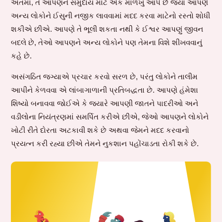
અંતમાં, તે આપણને સમુદાય માટે એક માળખું આપે છે જ્યાં આપણે
અન્ય લોકોને ઈસુની નજીક લાવવામાં મદદ કરવા માટેનો રસ્તો શોધી
શકીએ છીએ. આપણે તે ભૂલી શકતા નથી કે ઈશ્વર આપણું જીવન
બદલે છે, તેઓ આપણને અન્ય લોકોને પણ તેમના વિશે શીખવવાનું
કહે છે.
અસંગઠિત જગ્યાએ પ્રચાર કરવો સરળ છે, પરંતુ લોકોને તાલીમ
આપીને કેળવવા એ લાંબાગાળાની પ્રતિબદ્ધતા છે. આપણે હંમેશા
શિષ્યો બનાવવા જોઈએ કે જ્યારે આપણી જાતને પાદરીઓ અને
વડીલોના નિયંત્રણમાં સમર્પિત કરીએ છીએ, જેઓ આપણને લોકોને
ખોટી રીતે દોરતા અટકાવી શકે છે અથવા જેમને મદદ કરવાનો
પ્રયત્ન કરી રહ્યા છીએ તેમને નુકશાન પહોંચાડતા રોકી શકે છે.