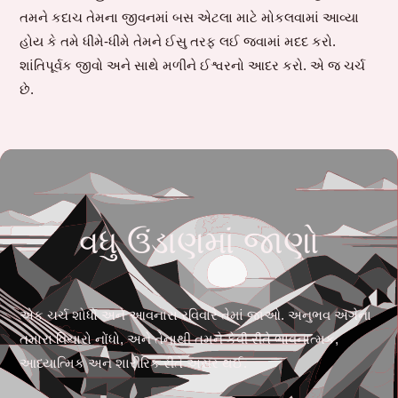
તમને કદાચ તેમના જીવનમાં બસ એટલા માટે મોકલવામાં આવ્યા
હોય કે તમે ધીમે-ધીમે તેમને ઈસુ તરફ લઈ જવામાં મદદ કરો.
શાંતિપૂર્વક જીવો અને સાથે મળીને ઈશ્વરનો આદર કરો. એ જ ચર્ચ
છે.
વધુ ઉંડાણમાં જાણો
એક ચર્ચ શોધો અને આવનારા રવિવારે તેમાં જાઓ. અનુભવ અંગેના
તમારા વિચારો નોંધો, અને તેનાથી તમને કેવી રીતે ભાવનાત્મક,
આધ્યાત્મિક અને શારીરિક રીતે અસર થઈ.