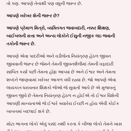
તો પણ. આપણે તેનાથી પણ વધુની જરૂર છે.
આપણે ખરેખર શેની જરૂર છે?
આપણે પ્રેમાળ મિત્રો, વ્યક્તિગત જવાબદારી, નક્કર શિક્ષણ,
બાઈબલની સત્તા અને અન્ય લોકોને ઈસુની નજીક લઇ જવાની
તકોની જરૂર છે.
આપણે એવા પાદરીઓ અને વડીલોના નિયંત્રણ હેઠળ જીવન
જીવવાની જરૂર છે જેમને તેમની જીવનશૈલીમાં તેમની વફાદારી
સાબિત કર્યા પછી તેમના હોદ્દા આપ્યા છે અને ઈશ્વર અને તેમના
શબ્દને જાણવામાં ખરેખર આગળ વધી રહ્યા છે. જો આપણે એવા
લાયકાત ધરાવનાર શિક્ષકો જેઓ જે સુવાર્તા આપે છે એ મુજબનું
જીવન જીવે છે તેમના નિયંત્રણ હેઠળ ન હોઈએ તો ઈશ્વર વિશેની
આપણી માન્યતાઓ જે ઈશ્વરે ક્યારેય ઈચ્છી ન હોય એવી કોઈક
બાબતમાં બદલાઈ શકે છે.
મોટા ભાગના લોકો એવું પસંદ નથી કરતા કે બીજા લોકો તેમને ખાસ