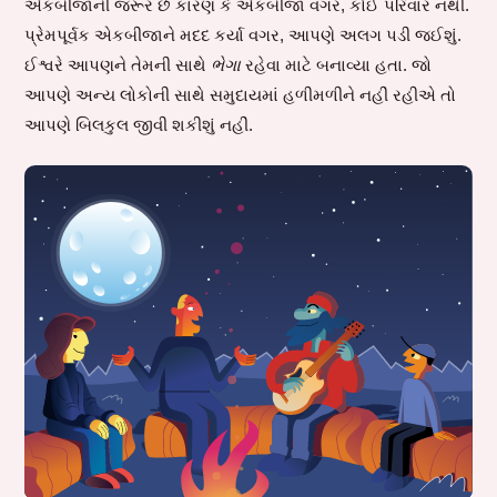
એકબીજાની જરૂર છે કારણ કે એકબીજા વગર, કોઈ પરિવાર નથી.
પ્રેમપૂર્વક એકબીજાને મદદ કર્યા વગર, આપણે અલગ પડી જઈશું.
ઈશ્વરે આપણને તેમની સાથે
ભેગા
રહેવા માટે બનાવ્યા હતા. જો
આપણે અન્ય લોકોની સાથે સમુદાયમાં હળીમળીને નહીં રહીએ તો
આપણે બિલકુલ જીવી શકીશું નહીં.