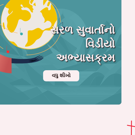
સરળ સુવાર્તાનો
વિડીયો
અભ્યાસક્રમ
વધુ શીખો