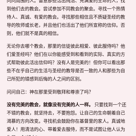
问问周围的人。留意那些活出纯洁、充满爱的生命的人，找
到他们去的教会。尝试参加不同教会的聚会。寻找一个热情
待人、真诚、有爱的教会。寻找那些相信且不质疑圣经的教
导的牧师或长老，并且他们也活出了他们所宣称的信仰。否
则，他们就不是真的相信。
无论你去哪个教会，那里的信徒彼此相爱、彼此服侍吗？他
们爱圣经吗？他们在以你能感受到和看到的实际、真实的方
式帮助彼此活出信仰吗？没有人是完美的！但你可以看出那
些不在乎自己的生活与圣经的教导是否一致的人和那些为自
己所犯的错感到后悔的人之间的区别。
问问自己：神在那里受到敬拜和尊崇了吗？
没有完美的教会，就像没有完美的人一样。
只要找到一个还
不错的教会，就坚持去，不要抱怨。让自己的生命朝着自己
渴慕的方向改变。寻找机会鼓励你在基督里的家人。真诚地
爱人！用清洁的心、带着爱去服侍，而不是试图让他人认为