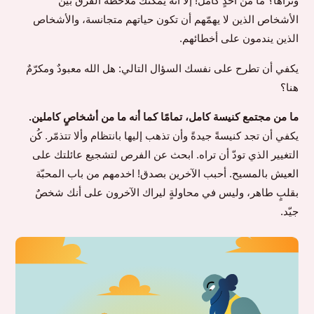
وتراها؟ ما من أحدٍ كامل! إلا أنه يمكنك ملاحظة الفرق بين
الأشخاص الذين لا يهمّهم أن تكون حياتهم متجانسة، والأشخاص
الذين يندمون على أخطائهم.
يكفي أن تطرح على نفسك السؤال التالي: هل الله معبودٌ ومكرّمٌ
هنا؟
ما من مجتمع كنيسة كامل، تمامًا كما أنه ما من أشخاصٍ كاملين.
يكفي أن تجد كنيسةً جيدةً وأن تذهب إليها بانتظام وألا تتذمّر. كُن
التغيير الذي تودّ أن تراه. ابحث عن الفرص لتشجيع عائلتك على
العيش بالمسيح. أحبب الآخرين بصدق! اخدمهم من باب المحبّة
بقلبٍ طاهر، وليس في محاولةٍ ليراك الآخرون على أنك شخصٌ
جيّد.