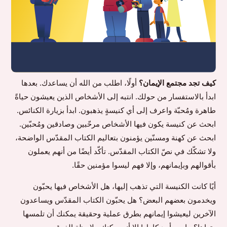
كيف تجد مجتمع الإيمان؟
أولًا، اطلب من الله أن يساعدك. بعدها
ابدأ بالاستفسار من حولك. انتبه إلى الأشخاص الذين يعيشون حياةً
طاهرة ومُحبّة واعرف إلى أي كنيسةٍ يذهبون. ابدأ بزيارة الكنائس.
ابحث عن كنيسة يكون فيها الأشخاص مرحّبين وصادقين ومُحبّين.
ابحث عن كهنة ومسنّين يؤمنون بتعاليم الكتاب المقدّس الواضحة،
ولا تشكّك في نصّ الكتاب المقدّس. تأكّد أيضًا من أنهم يعملون
بأقوالهم وبإيمانهم، وإلا فهم ليسوا مؤمنين حقًا.
أيًا كانت الكنيسة التي تذهب إليها، هل الأشخاص فيها يحبّون
ويخدمون بعضهم البعض؟ هل يحبّون الكتاب المقدّس ويساعدون
الآخرين ليعيشوا إيمانهم بطرق عملية وحقيقة يمكنك أن تلمسها