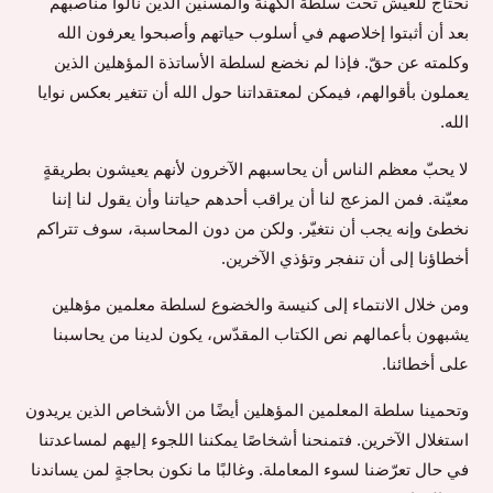
نحتاج للعيش تحت سلطة الكهنة والمسنين الذين نالوا مناصبهم
بعد أن أثبتوا إخلاصهم في أسلوب حياتهم وأصبحوا يعرفون الله
وكلمته عن حقّ. فإذا لم نخضع لسلطة الأساتذة المؤهلين الذين
يعملون بأقوالهم، فيمكن لمعتقداتنا حول الله أن تتغير بعكس نوايا
الله.
لا يحبّ معظم الناس أن يحاسبهم الآخرون لأنهم يعيشون بطريقةٍ
معيّنة. فمن المزعج لنا أن يراقب أحدهم حياتنا وأن يقول لنا إننا
نخطئ وإنه يجب أن نتغيّر. ولكن من دون المحاسبة، سوف تتراكم
أخطاؤنا إلى أن تنفجر وتؤذي الآخرين.
ومن خلال الانتماء إلى كنيسة والخضوع لسلطة معلمين مؤهلين
يشبهون بأعمالهم نص الكتاب المقدّس، يكون لدينا من يحاسبنا
على أخطائنا.
وتحمينا سلطة المعلمين المؤهلين أيضًا من الأشخاص الذين يريدون
استغلال الآخرين. فتمنحنا أشخاصًا يمكننا اللجوء إليهم لمساعدتنا
في حال تعرّضنا لسوء المعاملة. وغالبًا ما نكون بحاجةٍ لمن يساندنا