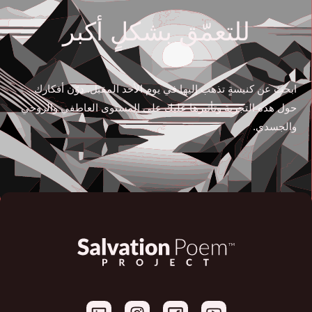
للتعمّق بشكلٍ أكبر
ابحث عن كنيسةٍ تذهب إليها في يوم الأحد المقبل. دوّن أفكارك
حول هذه التجربة وتأثيرها عليك على المستوى العاطفي والروحي
والجسدي.