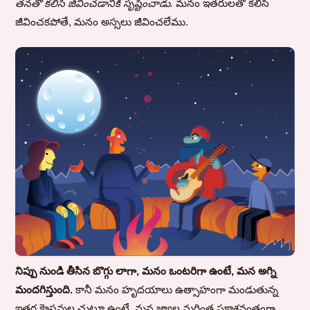
తనతో కలిసి జీవించడానికి సృష్టించాడు.
మనం ఇతరులతో కలిసి
జీవించకపోతే, మనం అస్సలు జీవించలేము.
నిప్పు నుండి తీసిన బొగ్గు లాగా, మనం ఒంటరిగా ఉంటే, మన అగ్ని
మందగిస్తుంది.
కానీ మనం హృదయాలు ఉత్సాహంగా మండుతున్న
ఇతర క్రైస్తవుల చుట్టూ ఉంటే, మన జ్వాల మరింత ప్రకాశవంతంగా