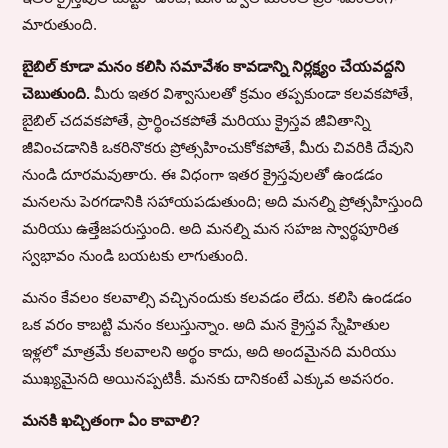
మారుతుంది.
బైబిల్ కూడా మనం కలిసి సమావేశం కావడాన్ని నిర్లక్ష్యం చేయవద్దని
చెబుతుంది.
మీరు ఇతర విశ్వాసులతో క్రమం తప్పకుండా కలవకపోతే,
బైబిల్ చదవకపోతే, ప్రార్థించకపోతే మరియు క్రైస్తవ జీవితాన్ని
జీవించడానికి ఒకరినొకరు ప్రోత్సహించుకోకపోతే, మీరు చివరికి దేవుని
నుండి దూరమవుతారు. ఈ విధంగా ఇతర క్రైస్తవులతో ఉండడం
మనలను పెరగడానికి సహాయపడుతుంది; అది మనల్ని ప్రోత్సహిస్తుంది
మరియు ఉత్తేజపరుస్తుంది. అది మనల్ని మన సహజ స్వార్థపూరిత
స్వభావం నుండి బయటకు లాగుతుంది.
మనం కేవలం కలవాల్సి వచ్చినందుకు కలవడం లేదు. కలిసి ఉండడం
ఒక వరం కాబట్టి మనం కలుస్తున్నాం. అది మన క్రైస్తవ స్నేహితుల
ఇళ్లలో మాత్రమే కలవాలని అర్థం కాదు, అది అందమైనది మరియు
ముఖ్యమైనది అయినప్పటికీ. మనకు దానికంటే ఎక్కువ అవసరం.
మనకి ఖచ్చితంగా ఏం కావాలి?