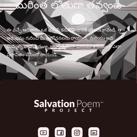
మరింత లోతుగా తవ్వండి
ఈ వచ్చే ఆదివారం ఒక చర్చిని కనుగొని దానికి హాజరు కావండి. ఆ
అనుభవం గురించి మీ ఆలోచనలను రాయండి, మరియు అది
మిమ్మల్ని భావోద్వేగంగా, ఆధ్యాత్మికంగా మరియు శారీరకంగా ఎలా
ప్రభావితం చేసిందో రాయండి.