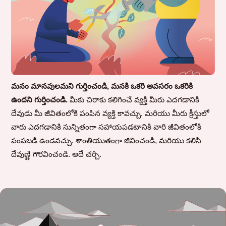
మనం మానవులమని గుర్తించండి, మనకి ఒకరి అవసరం ఒకరికి
ఉందని గుర్తించండి.
మీకు చిరాకు కలిగించే వ్యక్తి మీరు ఎదగడానికి
దేవుడు మీ జీవితంలోకి పంపిన వ్యక్తి కావచ్చు. మరియు మీరు క్రీస్తులో
వారు ఎదగడానికి సున్నితంగా సహాయపడటానికి వారి జీవితంలోకి
పంపబడి ఉండవచ్చు. శాంతియుతంగా జీవించండి, మరియు కలిసి
దేవుణ్ణి గౌరవించండి. అదే చర్చి.