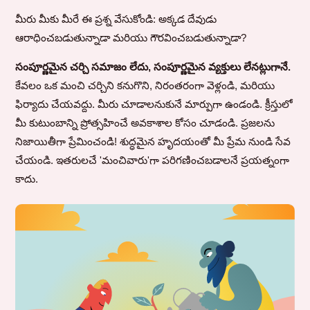
మీరు మీకు మీరే ఈ ప్రశ్న వేసుకోండి: అక్కడ దేవుడు
ఆరాధించబడుతున్నాడా మరియు గౌరవించబడుతున్నాడా?
సంపూర్ణమైన చర్చి సమాజం లేదు, సంపూర్ణమైన వ్యక్తులు లేనట్లుగానే.
కేవలం ఒక మంచి చర్చిని కనుగొని, నిరంతరంగా వెళ్లండి, మరియు
ఫిర్యాదు చేయవద్దు. మీరు చూడాలనుకునే మార్పుగా ఉండండి. క్రీస్తులో
మీ కుటుంబాన్ని ప్రోత్సహించే అవకాశాల కోసం చూడండి. ప్రజలను
నిజాయితీగా ప్రేమించండి! శుద్ధమైన హృదయంతో మీ ప్రేమ నుండి సేవ
చేయండి. ఇతరులచే 'మంచివారు'గా పరిగణించబడాలనే ప్రయత్నంగా
కాదు.