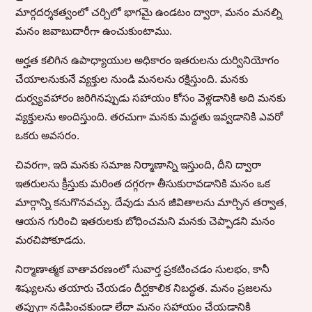
మార్గదర్శకత్వంలో చర్చిలో భాగమై ఉండటం ద్వారా, మనం మనల్ని
మనం జవాబుదారీగా ఉంచుకుంటాము.
అర్హత కలిగిన ఉపాధ్యాయుల అధికారం ఇతరులను దుర్వినియోగం
చేయాలనుకునే వ్యక్తుల నుండి మనలను రక్షిస్తుంది. మనకు
దుర్వ్యవహారం జరిగినప్పుడు సహాయం కోసం వెళ్లడానికి అది మనకు
వ్యక్తులను అందిస్తుంది. తరచుగా మనకు మద్దతు ఇవ్వడానికి ఎవరో
ఒకరు అవసరం.
చివరగా, ఇది మనకు సమాజ నిర్మాణాన్ని ఇస్తుంది, దీని ద్వారా
ఇతరులను క్రీస్తుకు మరింత దగ్గరగా తీసుకురావడానికి మనం ఒక
మార్గాన్ని కనుగొనవచ్చు. దేవుడు మన జీవితాలను మార్చిన తర్వాత,
ఆయన గురించి ఇతరులకు బోధించమని మనకు చెప్పాడని మనం
మరచిపోకూడదు.
నిర్మాణాత్మక వాతావరణంలో సువార్త ప్రకటించడం సులభం, కానీ
శిష్యులను తయారు చేయడం దీర్ఘకాలిక నిబద్ధత. మనం ప్రజలను
తప్పుగా నడిపించకుండా లేదా మనం సహాయం చేయడానికి