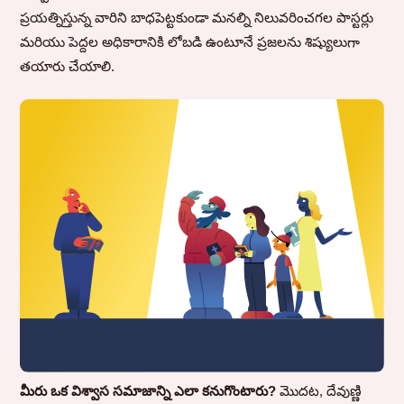
ప్రయత్నిస్తున్న వారిని బాధపెట్టకుండా మనల్ని నిలువరించగల పాస్టర్లు
మరియు పెద్దల అధికారానికి లోబడి ఉంటూనే ప్రజలను శిష్యులుగా
తయారు చేయాలి.
మీరు ఒక విశ్వాస సమాజాన్ని ఎలా కనుగొంటారు?
మొదట, దేవుణ్ణి