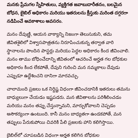
మనకు ప్రేమగల స్నేహితులు, వ్యక్తిగత జవాబుదారీతనం, బలమైన
బోధన, బైబిల్ అధికారం మరియు ఇతరులను క్రీస్తుకు మరింత దగ్గరగా
నడిపించే అవకాశాలు అవసరం.
మనం దేవుణ్ణి, ఆయన వాక్యాన్ని నిజంగా తెలుసుకుని, తమ
జీవితశైలిలో విశ్వాసపాత్రతను నిరూపించుకున్న తర్వాత వారి
స్థానాలను పొందిన పాస్టర్లు మరియు పెద్దల అధికారం కింద జీవించాలి.
మనం తాము బోధించేదాన్ని జీవితంలో ఆచరించే అర్హత గల బోధకుల
అధికారం కింద లేకపోతే, దేవుని గురించి మన నమ్మకాలు దేవుడు
ఎప్పుడూ ఉద్దేశించని దానిగా మారవచ్చు.
చాలామంది ప్రజలు ఒక నిర్దిష్ట విధంగా జీవించడానికి ఇతరులు తమను
బాధ్యులుగా చేయడం ఇష్టపడరు. మన జీవితాలను పరిశీలించడం
మరియు మనం తప్పు చేస్తున్నామని, మార్చుకోవాలని చెప్పడం
అసౌకర్యంగా ఉంటుంది. కానీ మనం బాధ్యతగా ఉండకపోతే, మన
తప్పులు పేరుకుపోయి చివరికి పేలి ప్రజలకు హాని కలిగిస్తాయి.
బైబిల్‌లో చూపబడిన విధంగా అర్హత కలిగిన బోధకుల