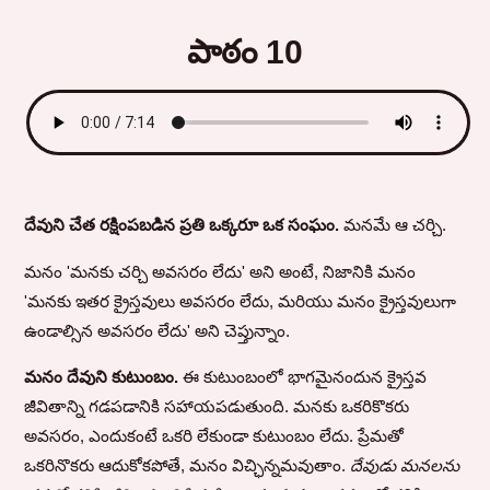
పాఠం 10
దేవుని చేత రక్షింపబడిన ప్రతి ఒక్కరూ ఒక సంఘం.
మనమే ఆ చర్చి.
మనం 'మనకు చర్చి అవసరం లేదు' అని అంటే, నిజానికి మనం
'మనకు ఇతర క్రైస్తవులు అవసరం లేదు, మరియు మనం క్రైస్తవులుగా
ఉండాల్సిన అవసరం లేదు' అని చెప్తున్నాం.
మనం దేవుని కుటుంబం.
ఈ కుటుంబంలో భాగమైనందున క్రైస్తవ
జీవితాన్ని గడపడానికి సహాయపడుతుంది. మనకు ఒకరికొకరు
అవసరం, ఎందుకంటే ఒకరి లేకుండా కుటుంబం లేదు. ప్రేమతో
ఒకరినొకరు ఆదుకోకపోతే, మనం విచ్ఛిన్నమవుతాం.
దేవుడు మనలను