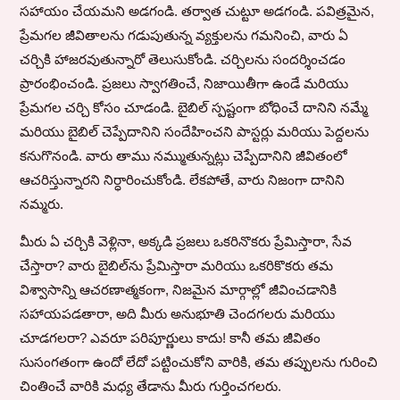
సహాయం చేయమని అడగండి. తర్వాత చుట్టూ అడగండి. పవిత్రమైన,
ప్రేమగల జీవితాలను గడుపుతున్న వ్యక్తులను గమనించి, వారు ఏ
చర్చికి హాజరవుతున్నారో తెలుసుకోండి. చర్చిలను సందర్శించడం
ప్రారంభించండి. ప్రజలు స్వాగతించే, నిజాయితీగా ఉండే మరియు
ప్రేమగల చర్చి కోసం చూడండి. బైబిల్ స్పష్టంగా బోధించే దానిని నమ్మే
మరియు బైబిల్ చెప్పేదానిని సందేహించని పాస్టర్లు మరియు పెద్దలను
కనుగొనండి. వారు తాము నమ్ముతున్నట్లు చెప్పేదానిని జీవితంలో
ఆచరిస్తున్నారని నిర్ధారించుకోండి. లేకపోతే, వారు నిజంగా దానిని
నమ్మరు.
మీరు ఏ చర్చికి వెళ్లినా, అక్కడి ప్రజలు ఒకరినొకరు ప్రేమిస్తారా, సేవ
చేస్తారా? వారు బైబిల్‌ను ప్రేమిస్తారా మరియు ఒకరికొకరు తమ
విశ్వాసాన్ని ఆచరణాత్మకంగా, నిజమైన మార్గాల్లో జీవించడానికి
సహాయపడతారా, అది మీరు అనుభూతి చెందగలరు మరియు
చూడగలరా? ఎవరూ పరిపూర్ణులు కాదు! కానీ తమ జీవితం
సుసంగతంగా ఉందో లేదో పట్టించుకోని వారికి, తమ తప్పులను గురించి
చింతించే వారికి మధ్య తేడాను మీరు గుర్తించగలరు.