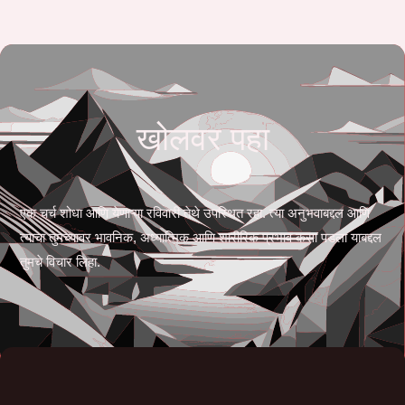
खोलवर पहा
एक चर्च शोधा आणि येणाऱ्या रविवारी तेथे उपस्थित रहा. त्या अनुभवाबद्दल आणि
त्याचा तुमच्यावर भावनिक, अध्यात्मिक आणि शारीरिक प्रभाव कसा पडला याबद्दल
तुमचे विचार लिहा.