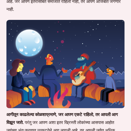
आहे. जर आपण इतरांसोबत समाजात राहिलो नाही, तर आपण अजिबात जगणार
नाही.
आगीतून काढलेल्या कोळशाप्रमाणे, जर आपण एकटे राहिलो, तर आपली आग
विझून जाते.
परंतु जर आपण अशा इतर ख्रिस्ती लोकांच्या आसपास आहोत
ज्यांच्या अंतःकरणात उत्कटतेने आग लागली आहे, तर आपली ज्योत अधिक