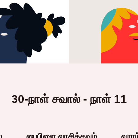
30-நாள் சவால் - நாள் 11
்
பைபிளை வாசிக்கவும்
வாரம