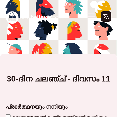
30-ദിന ചലഞ്ച് - ദിവസം 11
പ്രാർത്ഥനയും നന്ദിയും
ദൈവത്തെ അവൻ ചെയ്ത നന്മയ്ക്കായി സ്തുതിക്കുക