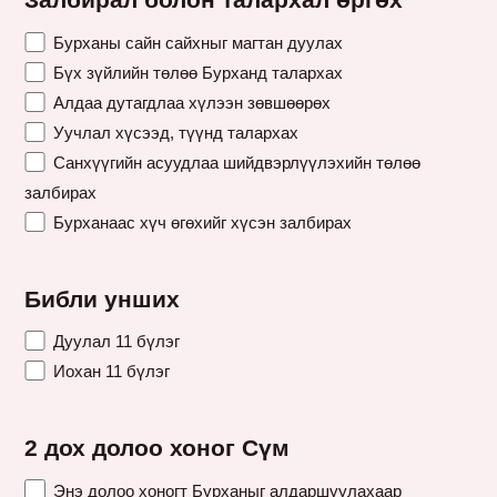
Залбирал болон талархал өргөх
Бурханы сайн сайхныг магтан дуулах
Бүх зүйлийн төлөө Бурханд талархах
Алдаа дутагдлаа хүлээн зөвшөөрөх
Уучлал хүсээд, түүнд талархах
Санхүүгийн асуудлаа шийдвэрлүүлэхийн төлөө
залбирах
Бурханаас хүч өгөхийг хүсэн залбирах
Библи унших
Дуулал 11 бүлэг
Иохан 11 бүлэг
2 дох долоо хоног Сүм
Энэ долоо хоногт Бурханыг алдаршуулахаар